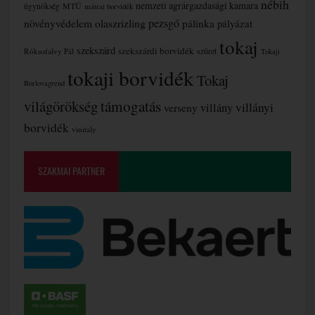
nébih
nemzeti agrárgazdasági kamara
MTÜ
ügynökség
mátrai borvidék
növényvédelem
olaszrizling
pezsgő
pálinka
pályázat
tokaj
szekszárd
szekszárdi borvidék
szüret
Rókusfalvy Pál
Tokaji
tokaji borvidék
Tokaj
Borlovagrend
támogatás
világörökség
villányi
verseny
villány
borvidék
vinitaly
SZAKMAI PARTNER