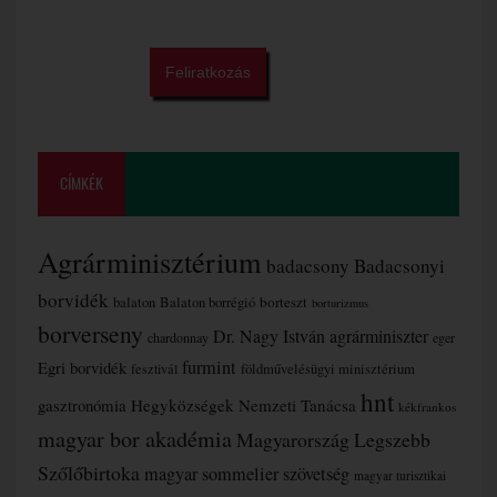
CÍMKÉK
Agrárminisztérium
badacsony
Badacsonyi
borvidék
borteszt
balaton
Balaton borrégió
borturizmus
borverseny
Dr. Nagy István agrárminiszter
chardonnay
eger
furmint
Egri borvidék
fesztivál
földművelésügyi minisztérium
hnt
gasztronómia
Hegyközségek Nemzeti Tanácsa
kékfrankos
magyar bor akadémia
Magyarország Legszebb
Szőlőbirtoka
magyar sommelier szövetség
magyar turisztikai