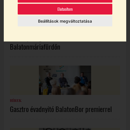
Elutasítom
Beállítások megváltoztatása
BORTURIZMUS
,
GASZTRONÓMIA
A Déli-part gasztronómiai csúcstalálkozója
Balatonmáriafürdőn
HÍREK
Gasztro évadnyitó BalatonBor premierrel