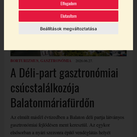
Elfogadom
Elutasítom
Beállítások megváltoztatása
BORTURIZMUS
,
GASZTRONÓMIA
2026.06.27.
A Déli-part gasztronómiai
csúcstalálkozója
Balatonmáriafürdőn
Az elmúlt másfél évtizedben a Balaton déli partja látványos
gasztronómiai fejlődésen ment keresztül. Az egykor
elsősorban a nyári szezonra építő vendéglátás helyét