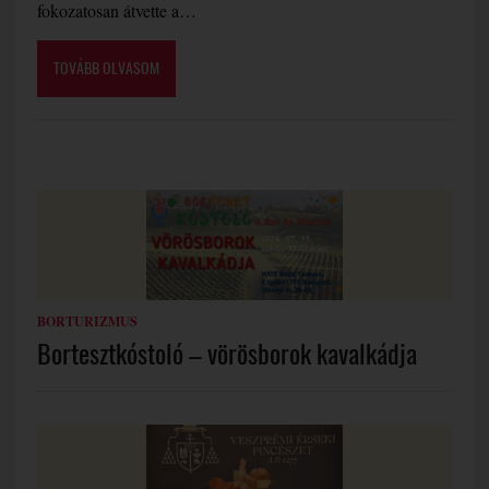
fokozatosan átvette a…
TOVÁBB OLVASOM
BORTURIZMUS
Bortesztkóstoló – vörösborok kavalkádja