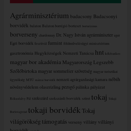
Agrárminisztérium
badacsony
Badacsonyi
borvidék
borteszt
balaton
Balaton borrégió
borturizmus
borverseny
Dr. Nagy István agrárminiszter
chardonnay
eger
furmint
Egri borvidék
fesztivál
földművelésügyi minisztérium
hnt
gasztronómia
Hegyközségek Nemzeti Tanácsa
kékfrankos
magyar bor akadémia
Magyarország Legszebb
Szőlőbirtoka
magyar sommelier szövetség
magyar turisztikai
nébih
nemzeti agrárgazdasági kamara
MTÜ
ügynökség
mátrai borvidék
növényvédelem
olaszrizling
pezsgő
pálinka
pályázat
tokaj
szekszárd
szekszárdi borvidék
szüret
Rókusfalvy Pál
Tokaji
tokaji borvidék
Tokaj
Borlovagrend
támogatás
világörökség
villányi
verseny
villány
borvidék
vinitaly