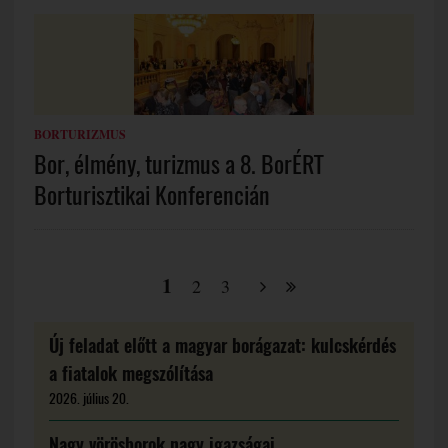
BORTURIZMUS
Bor, élmény, turizmus a 8. BorÉRT
Borturisztikai Konferencián
1
2
3
Új feladat előtt a magyar borágazat: kulcskérdés
a fiatalok megszólítása
2026. július 20.
Nagy vörösborok nagy igazságai