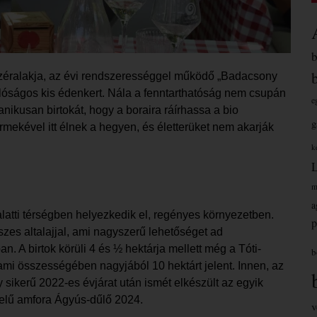
ezéralakja, az évi rendszerességgel működő „Badacsony
lóságos kis édenkert. Nála a fenntarthatóság nem csupán
e
nikusan birtokát, hogy a boraira ráírhassa a bio
g
rmekével itt élnek a hegyen, és életterüket nem akarják
k
m
a
latti térségben helyezkedik el, regényes környezetben.
p
zes altalajjal, ami nagyszerű lehetőséget ad
. A birtok körüli 4 és ½ hektárja mellett még a Tóti-
b
mi összességében nagyjából 10 hektárt jelent. Innen, az
ikerű 2022-es évjárat után ismét elkészült az egyik
yelű amfora Ágyús-dűlő 2024.
v