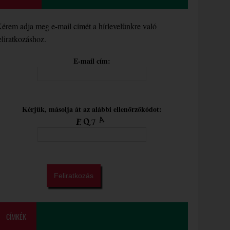
érem adja meg e-mail címét a hírlevelünkre való
eliratkozáshoz.
E-mail cím:
Kérjük, másolja át az alábbi ellenőrzőkódot:
CÍMKÉK