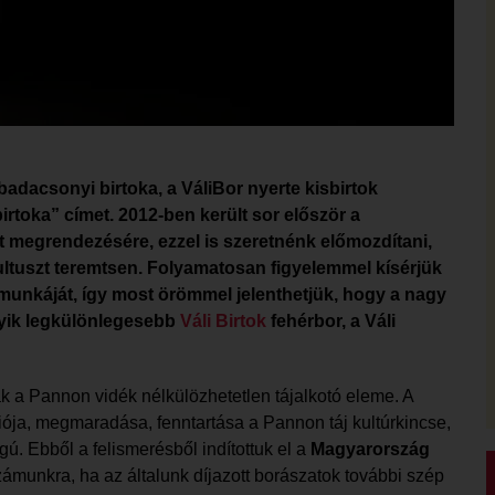
adacsonyi birtoka, a VáliBor nyerte kisbirtok
toka” címet. 2012-ben került sor először a
 megrendezésére, ezzel is szeretnénk előmozdítani,
tuszt teremtsen. Folyamatosan figyelemmel kísérjük
 munkáját, így most örömmel jelenthetjük, hogy a nagy
egyik legkülönlegesebb
Váli Birtok
fehérbor, a Váli
ak a Pannon vidék nélkülözhetetlen tájalkotó eleme. A
iója, megmaradása, fenntartása a Pannon táj kultúrkincse,
ú. Ebből a felismerésből indítottuk el a
Magyarország
ámunkra, ha az általunk díjazott borászatok további szép