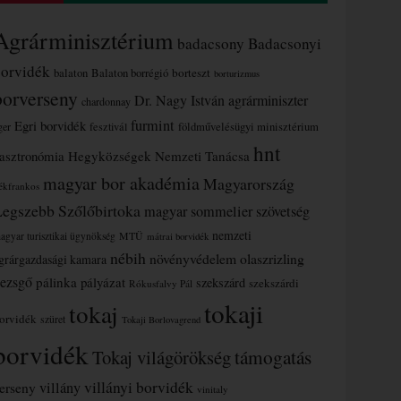
Agrárminisztérium
badacsony
Badacsonyi
borvidék
borteszt
balaton
Balaton borrégió
borturizmus
borverseny
Dr. Nagy István agrárminiszter
chardonnay
furmint
Egri borvidék
ger
fesztivál
földművelésügyi minisztérium
hnt
asztronómia
Hegyközségek Nemzeti Tanácsa
magyar bor akadémia
Magyarország
ékfrankos
Legszebb Szőlőbirtoka
magyar sommelier szövetség
nemzeti
MTÜ
agyar turisztikai ügynökség
mátrai borvidék
nébih
növényvédelem
olaszrizling
grárgazdasági kamara
ezsgő
pálinka
pályázat
szekszárd
szekszárdi
Rókusfalvy Pál
tokaji
tokaj
orvidék
szüret
Tokaji Borlovagrend
borvidék
támogatás
Tokaj világörökség
villányi borvidék
erseny
villány
vinitaly