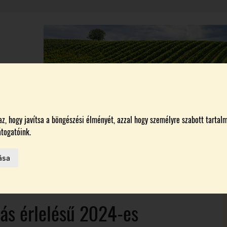
A
BORÁSZATOK
MAGYARORSZÁG LEGSZEBB SZŐLŐBIRTOKA 2026
, hogy javítsa a böngészési élményét, azzal hogy személyre szabott tartalm
togatóink.
MELŐK
ása
 AZ IDÉN
ás érlelésű 2024-es