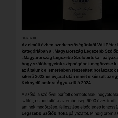
2026.06.18.
Az elmúlt évben szerkesztőségünktől Váli Péter b
kategóriában a „Magyarország Legszebb Szőlőbir
„Magyarország Legszebb Szőlőbirtoka” pályázat
hogy szőlőhegyeink szépségének megőrzése kul
az általunk elismerésben részesített borászatok
sikerű 2022-es évjárat után ismét elkészült az 
Kéknyelű amfora Ágyús-dűlő 2024.
A szőlő, a szőlővel borított domboldalak, hegyoldal
szőlő-, és borkultúra az emberiség 6000 éves tradíc
aminek megőrzése, fejlesztése elsődleges fontosság
Legszebb Szőlőbirtoka
pályázatot. Mindig öröm sz