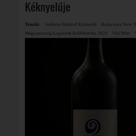
Kéknyelűje
Témák:
Amforás Érlelésű Kéknyelű
Badacsony New Y
Magyarország Legszebb Szőlőbirtoka 2025
Váli Péter