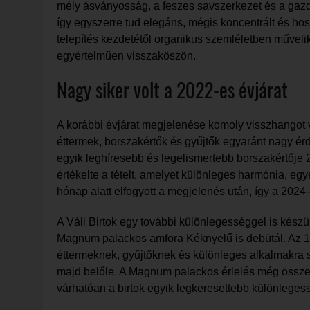
mély ásványosság, a feszes savszerkezet és a gazda
így egyszerre tud elegáns, mégis koncentrált és hos
telepítés kezdetétől organikus szemléletben művelik 
egyértelműen visszaköszön.
Nagy siker volt a 2022-es évjárat
A korábbi évjárat megjelenése komoly visszhangot vá
éttermek, borszakértők és gyűjtők egyaránt nagy ér
egyik leghíresebb és legelismertebb borszakértőj
értékelte a tételt, amelyet különleges harmónia, egy
hónap alatt elfogyott a megjelenés után, így a 2024-
A Váli Birtok egy további különlegességgel is kész
Magnum palackos amfora Kéknyelű is debütál. Az 1,5 l
éttermeknek, gyűjtőknek és különleges alkalmakra 
majd belőle. A Magnum palackos érlelés még összetett
várhatóan a birtok egyik legkeresettebb különleges