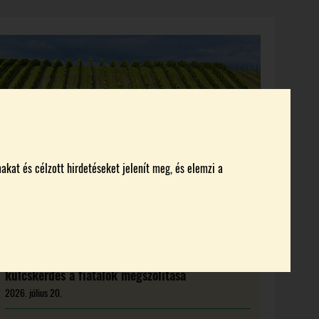
KI KICSODA
RENDEZVÉNYEK
MAGAZIN
akat és célzott hirdetéseket jelenít meg, és elemzi a
Új feladat előtt a magyar borágazat:
kulcskérdés a fiatalok megszólítása
2026. július 20.