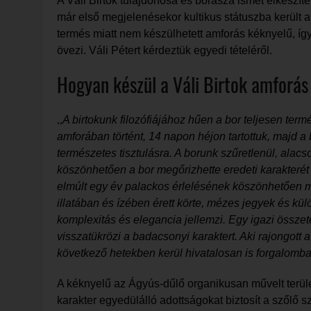
A Váli Birtok tulajdonosa és borásza ismét elkészíte
már első megjelenésekor kultikus státuszba került 
termés miatt nem készülhetett amforás kéknyelű, íg
övezi. Váli Pétert kérdeztük egyedi tételéről.
Hogyan készül a Váli Birtok amforás
„
A birtokunk filozófiájához hűen a bor teljesen term
amforában történt, 14 napon héjon tartottuk, majd a
természetes tisztulásra. A borunk szűretlenül, alac
köszönhetően a bor megőrizhette eredeti karakterét 
elmúlt egy év palackos érlelésének köszönhetően 
illatában és ízében érett körte, mézes jegyek és k
komplexitás és elegancia jellemzi. Egy igazi összet
visszatükrözi a badacsonyi karaktert. Aki rajongott a 
következő hetekben kerül hivatalosan is forgalomba
A kéknyelű az Ágyús-dűlő organikusan művelt terüle
karakter egyedülálló adottságokat biztosít a szőlő