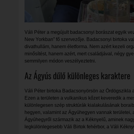
Váli Péter a megújult badacsonyi borászat egyik v
New Yorkban” fő szervezője. Badacsonyi birtoka va
divathullám, hanem életforma. Nem azért kezeli orga
minősítést, hanem azért, mert családjával, négy gye
semmilyen módon veszélyeztetni.
Az Ágyús dűlő különleges karaktere
Váli Péter birtoka Badacsonyörsön az Ördögszikla a
Ezen a területen a vulkanikus kőzet keveredik a mes
különlegesen szép struktúrák kialakulásának boraiban
hegyen, valamint az Ágyúhegyen vannak területei, a
Ágyúhegyről származik az a Kéknyelű, aminek nagy s
legkülönlegesebb Váli Birtok fehérbor, a Váli Kékn