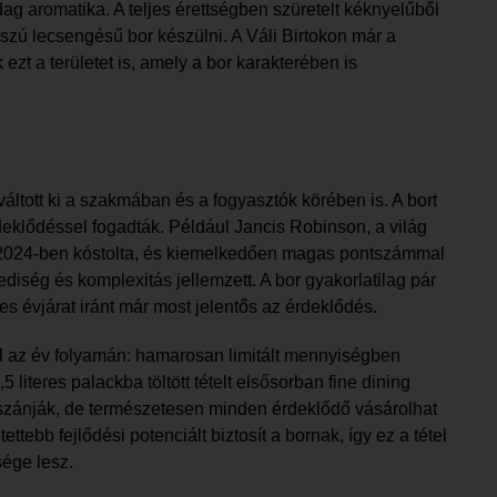
g aromatika. A teljes érettségben szüretelt kéknyelűből
szú lecsengésű bor készülni. A Váli Birtokon már a
ezt a területet is, amely a bor karakterében is
ltott ki a szakmában és a fogyasztók körében is. A bort
deklődéssel fogadták. Például Jancis Robinson, a világ
e 2024-ben kóstolta, és kiemelkedően magas pontszámmal
ediség és komplexitás jellemzett. A bor gyakorlatilag pár
es évjárat iránt már most jelentős az érdeklődés.
ül az év folyamán: hamarosan limitált mennyiségben
iteres palackba töltött tételt elsősorban fine dining
szánják, de természetesen minden érdeklődő vásárolhat
ebb fejlődési potenciált biztosít a bornak, így ez a tétel
sége lesz.