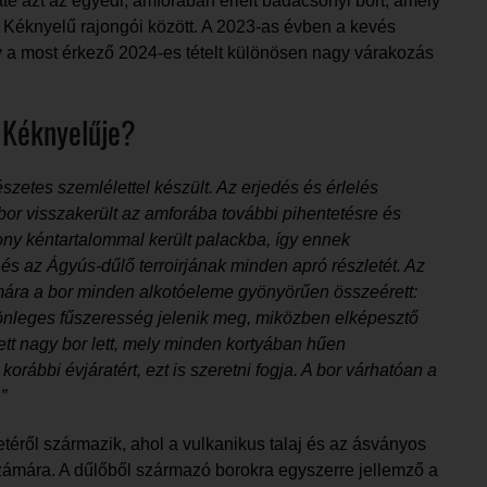
tte azt az egyedi, amforában érlelt badacsonyi bort, amely
a Kéknyelű rajongói között. A 2023-as évben a kevés
y a most érkező 2024-es tételt különösen nagy várakozás
 Kéknyelűje?
észetes szemlélettel készült. Az erjedés és érlelés
 bor visszakerült az amforába további pihentetésre és
sony kéntartalommal került palackba, így ennek
és az Ágyús-dűlő terroirjának minden apró részletét. Az
mára a bor minden alkotóeleme gyönyörűen összeérett:
ülönleges fűszeresség jelenik meg, miközben elképesztő
ett nagy bor lett, mely minden kortyában hűen
korábbi évjáratért, ezt is szeretni fogja. A bor várhatóan a
”
téről származik, ahol a vulkanikus talaj és az ásványos
 számára. A dűlőből származó borokra egyszerre jellemző a