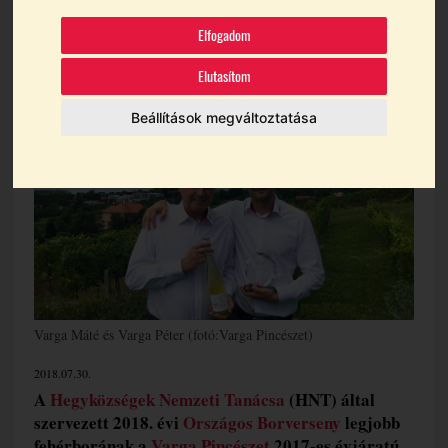
Témák:
Aranymetszés
Badacsony
Elfogadom
Badacsonyi Borvidék
Badacsonyi Olaszrizling
Elutasítom
Varga Pincészet
Beállítások megváltoztatása
Varga Máté és Varga Péter (fotó:Varga Pincészet)
2018.07.30.
A
Hegyközségek Nemzeti Tanácsa
(HNT) által
szervezett 2018. évi
Országos Borverseny
legjobb
fehérborának a
Varga Pincészet
2017-es évjáratú