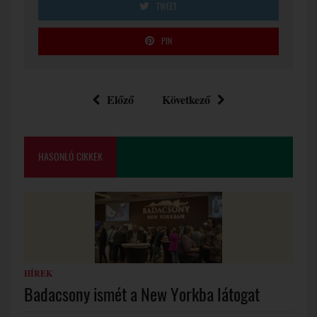
TWEET
PIN
Előző
Következő
HASONLÓ CIKKEK
HÍREK
Badacsony ismét a New Yorkba látogat