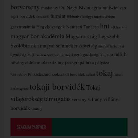
borverseny
Dr. Nagy István agrárminiszter
chardonnay
eger
furmint
Egri borvidék
fesztivál
földművelésügyi minisztérium
hnt
gasztronómia
Hegyközségek Nemzeti Tanácsa
kékfrankos
magyar bor akadémia
Magyarország Legszebb
Szőlőbirtoka
magyar sommelier szövetség
magyar turisztikai
nébih
nemzeti agrárgazdasági kamara
MTÜ
ügynökség
mátrai borvidék
növényvédelem
olaszrizling
pezsgő
pálinka
pályázat
tokaj
szekszárd
szekszárdi borvidék
szüret
Rókusfalvy Pál
Tokaji
tokaji borvidék
Tokaj
Borlovagrend
támogatás
világörökség
villányi
verseny
villány
borvidék
vinitaly
SZAKMAI PARTNER