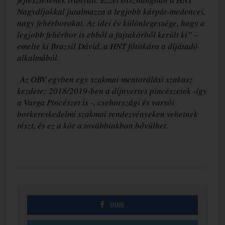
Nagydíjakkal jutalmazza a legjobb kárpát-medencei,
nagy fehérborokat. Az idei év különlegessége, hogy a
legjobb fehérbor is ebből a fajtakörből került ki” –
emelte ki Brazsil Dávid, a HNT főtitkára a díjátadó
alkalmából.
Az OBV egyben egy szakmai mentorálási szakasz
kezdete: 2018/2019-ben a díjnyertes pincészetek -így
a Varga Pincészet is -, csehországi és varsói
borkereskedelmi szakmai rendezvényeken vehetnek
részt, és ez a kör a továbbiakban bővülhet.
SHARE