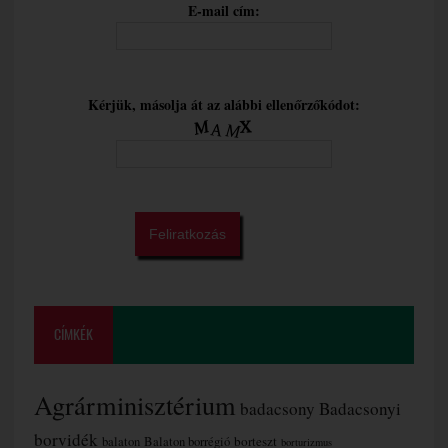
E-mail cím:
Kérjük, másolja át az alábbi ellenőrzőkódot:
CÍMKÉK
Agrárminisztérium
badacsony
Badacsonyi
borvidék
borteszt
balaton
Balaton borrégió
borturizmus