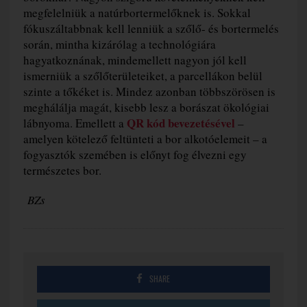
megfelelniük a natúrbortermelőknek is. Sokkal
fókuszáltabbnak kell lenniük a szőlő- és bortermelés
során, mintha kizárólag a technológiára
hagyatkoznának, mindemellett nagyon jól kell
ismerniük a szőlőterületeiket, a parcellákon belül
szinte a tőkéket is. Mindez azonban többszörösen is
meghálálja magát, kisebb lesz a borászat ökológiai
QR kód bevezetésével
lábnyoma. Emellett a
–
amelyen kötelező feltünteti a bor alkotóelemeit – a
fogyasztók szemében is előnyt fog élvezni egy
természetes bor.
BZs
SHARE