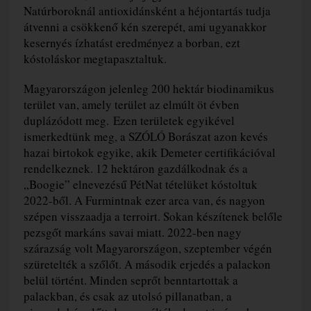
Natúrboroknál antioxidánsként a héjontartás tudja
átvenni a csökkenő kén szerepét, ami ugyanakkor
kesernyés ízhatást eredményez a borban, ezt
kóstoláskor megtapasztaltuk.
Magyarországon jelenleg 200 hektár biodinamikus
terület van, amely terület az elmúlt öt évben
duplázódott meg. Ezen területek egyikével
ismerkedtünk meg, a SZÓLÓ Borászat azon kevés
hazai birtokok egyike, akik Demeter certifikációval
rendelkeznek. 12 hektáron gazdálkodnak és a
„Boogie” elnevezésű PétNat tételüket kóstoltuk
2022-ből. A Furmintnak ezer arca van, és nagyon
szépen visszaadja a terroirt. Sokan készítenek belőle
pezsgőt markáns savai miatt. 2022-ben nagy
szárazság volt Magyarországon, szeptember végén
szüretelték a szőlőt. A második erjedés a palackon
belül történt. Minden seprőt benntartottak a
palackban, és csak az utolsó pillanatban, a