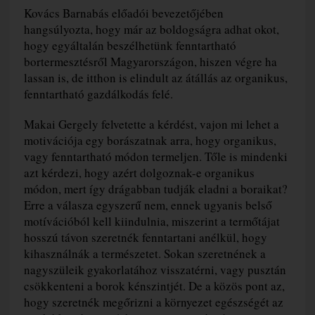
Kovács Barnabás előadói bevezetőjében
hangsúlyozta, hogy már az boldogságra adhat okot,
hogy egyáltalán beszélhetünk fenntartható
bortermesztésről Magyarországon, hiszen végre ha
lassan is, de itthon is elindult az átállás az organikus,
fenntartható gazdálkodás felé.
Makai Gergely felvetette a kérdést, vajon mi lehet a
motivációja egy borászatnak arra, hogy organikus,
vagy fenntartható módon termeljen. Tőle is mindenki
azt kérdezi, hogy azért dolgoznak-e organikus
módon, mert így drágabban tudják eladni a boraikat?
Erre a válasza egyszerű nem, ennek ugyanis belső
motívációból kell kiindulnia, miszerint a termőtájat
hosszú távon szeretnék fenntartani anélkül, hogy
kihasználnák a természetet. Sokan szeretnének a
nagyszüleik gyakorlatához visszatérni, vagy pusztán
csökkenteni a borok kénszintjét. De a közös pont az,
hogy szeretnék megőrizni a környezet egészségét az