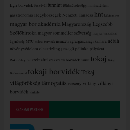
furmint
Egri borvidék
fesztivál
földművelésügyi minisztérium
hnt
gasztronómia
Hegyközségek Nemzeti Tanácsa
kékfrankos
magyar bor akadémia
Magyarország Legszebb
Szőlőbirtoka
magyar sommelier szövetség
magyar turisztikai
nébih
nemzeti agrárgazdasági kamara
MTÜ
ügynökség
mátrai borvidék
növényvédelem
olaszrizling
pezsgő
pálinka
pályázat
tokaj
szekszárd
szekszárdi borvidék
szüret
Rókusfalvy Pál
Tokaji
tokaji borvidék
Tokaj
Borlovagrend
támogatás
világörökség
villányi
verseny
villány
borvidék
vinitaly
SZAKMAI PARTNER