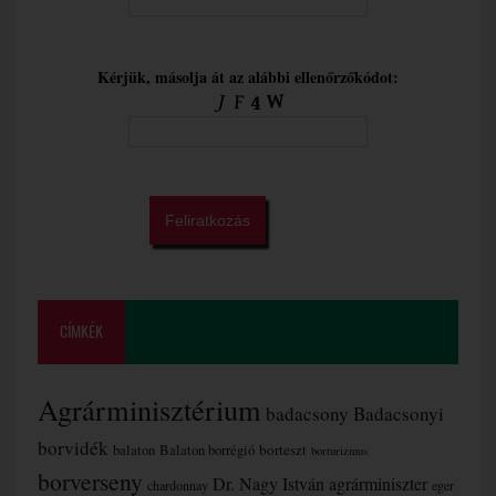
Kérjük, másolja át az alábbi ellenőrzőkódot:
CÍMKÉK
Agrárminisztérium
badacsony
Badacsonyi
borvidék
borteszt
balaton
Balaton borrégió
borturizmus
borverseny
Dr. Nagy István agrárminiszter
chardonnay
eger