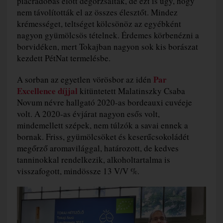
piacradobás előtt degorzsálták, de ezt is úgy, hogy
nem távolították el az összes élesztőt. Mindez
krémességet, teltséget kölcsönöz az egyébként
nagyon gyümölcsös tételnek. Érdemes körbenézni a
borvidéken, mert Tokajban nagyon sok kis borászat
kezdett PétNat termelésbe.
Par
A sorban az egyetlen vörösbor az idén
Excellence díjjal
kitüntetett Malatinszky Csaba
Novum névre hallgató 2020-as bordeauxi cuvéeje
volt. A 2020-as évjárat nagyon esős volt,
mindemellett szépek, nem túlzók a savai ennek a
bornak. Friss, gyümölcsöket és keserűcsokoládét
megőrző aromavilággal, határozott, de kedves
tanninokkal rendelkezik, alkoholtartalma is
visszafogott, mindössze 13 V/V %.