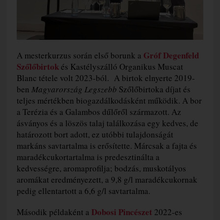
Gróf Degenfeld
A mesterkurzus során első borunk a
Szőlőbirtok
és Kastélyszálló Organikus Muscat
Blanc tétele volt 2023-ból. A birtok elnyerte 2019-
ben
Magyarország Legszebb
Szőlőbirtoka díjat és
teljes mértékben biogazdálkodásként működik. A bor
a Terézia és a Galambos dűlőről származott. Az
ásványos és a löszös talaj találkozása egy kedves, de
határozott bort adott, ez utóbbi tulajdonságát
markáns savtartalma is erősítette. Márcsak a fajta és
maradékcukortartalma is predesztinálta a
kedvességre, aromaprofilja; bodzás, muskotályos
aromákat eredményezett, a 9,8 g/l maradékcukornak
pedig ellentartott a 6,6 g/l savtartalma.
Dobosi Pincészet
Második példaként a
2022-es