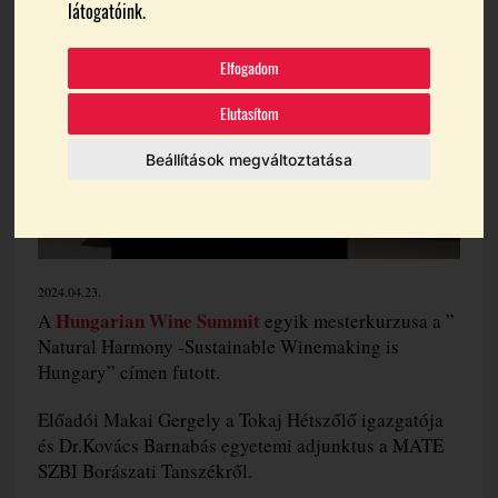
látogatóink.
Elfogadom
Elutasítom
Beállítások megváltoztatása
2024.04.23.
Hungarian Wine Summit
A
egyik mesterkurzusa a ”
Natural Harmony -Sustainable Winemaking is
Hungary” címen futott.
Előadói Makai Gergely a Tokaj Hétszőlő igazgatója
és Dr.Kovács Barnabás egyetemi adjunktus a MATE
SZBI Borászati Tanszékről.