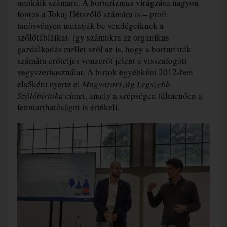
unokáik számara. A borturizmus virágzása nagyon
fontos a Tokaj Hétszőlő számára is – profi
tanösvényen mutatják be vendégeiknek a
szőlőtábláikat- így számukra az organikus
gazdálkodás mellet szól az is, hogy a borturisták
számára erőteljes vonzerőt jelent a visszafogott
vegyszerhasználat. A birtok egyébként 2012-ben
elsőként nyerte el
Magyarország Legszebb
Szőlőbirtoka
címet, amely a szépségen túlmenően a
fenntarthatóságot is értékeli.