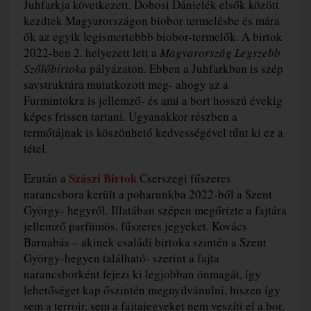
Juhfarkja következett. Dobosi Dánielék elsők között
kezdtek Magyarországon biobor termelésbe és mára
ők az egyik legismertebbb biobor-termelők. A birtok
2022-ben 2. helyezett lett a
Magyarország Legszebb
Szőlőbirtoka
pályázaton. Ebben a Juhfarkban is szép
savstruktúra mutatkozott meg- ahogy az a
Furmintokra is jellemző- és ami a bort hosszú évekig
képes frissen tartani. Ugyanakkor részben a
termőtájnak is köszönhető kedvességével tűnt ki ez a
tétel.
Szászi Birtok
Ezután a
Cserszegi fűszeres
narancsbora került a poharunkba 2022-ből a Szent
György- hegyről. Illatában szépen megőrizte a fajtára
jellemző parfümös, fűszeres jegyeket. Kovács
Barnabás – akinek családi birtoka szintén a Szent
György-hegyen található- szerint a fajta
narancsborként fejezi ki legjobban önmagát, így
lehetőséget kap őszintén megnyilvánulni, hiszen így
sem a terroir, sem a fajtajegyeket nem veszíti el a bor.