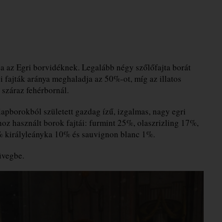
ja az Egri borvidéknek. Legalább négy szőlőfajta borát
i fajták aránya meghaladja az 50%-ot, míg az illatos
 száraz fehérbornál.
lapborokból született gazdag ízű, izgalmas, nagy egri
oz használt borok fajtái: furmint 25%, olaszrizling 17%,
% királyleányka 10% és sauvignon blanc 1%.
üvegbe.