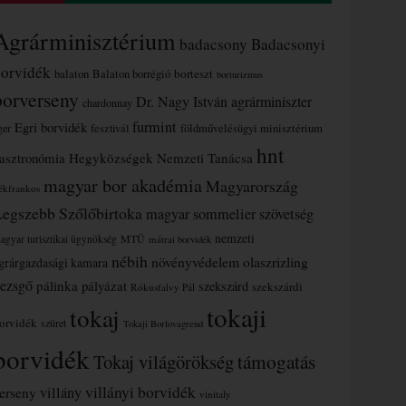
Agrárminisztérium
badacsony
Badacsonyi
borvidék
borteszt
balaton
Balaton borrégió
borturizmus
borverseny
Dr. Nagy István agrárminiszter
chardonnay
furmint
Egri borvidék
ger
fesztivál
földművelésügyi minisztérium
hnt
asztronómia
Hegyközségek Nemzeti Tanácsa
magyar bor akadémia
Magyarország
ékfrankos
Legszebb Szőlőbirtoka
magyar sommelier szövetség
nemzeti
MTÜ
agyar turisztikai ügynökség
mátrai borvidék
nébih
növényvédelem
olaszrizling
grárgazdasági kamara
ezsgő
pálinka
pályázat
szekszárd
szekszárdi
Rókusfalvy Pál
tokaji
tokaj
orvidék
szüret
Tokaji Borlovagrend
borvidék
támogatás
Tokaj világörökség
villányi borvidék
erseny
villány
vinitaly