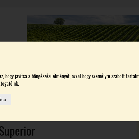
A
BORÁSZATOK
MAGYARORSZÁG LEGSZEBB SZŐLŐBIRTOKA 2026
, hogy javítsa a böngészési élményét, azzal hogy személyre szabott tartalm
togatóink.
MELŐK
ása
 AZ IDÉN
 Superior