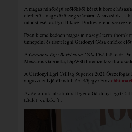
A magas minőségű szőlőkből készült borok házasítá
elérhető a nagyközönség számára. A házasítást, a kis
minősítését az Egri Bikavér Borlovagrend szervezte
Ezen kiemelkedően magas minőségű terroirborok me
ünnepelni és tisztelegni Gárdonyi Géza emléke előtt
A
Gárdonyi Egri Borkóstoló Gála
fővédnöke dr. Paj
Mészáros Gabriella, DipWSET nemzetközi borakadém
A Gárdonyi Egri Csillag Superior 2021 Összefogás
ebht.mar
augusztus 1-jétől indul. Az előjegyzés az
Az évforduló alkalmából Eger a Gárdonyi Egri Csill
tételét is elkészíti.