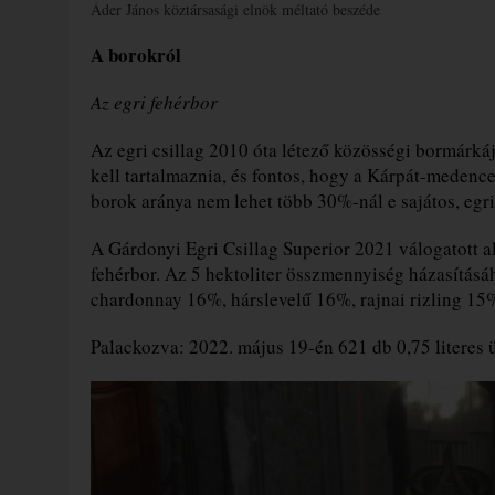
Áder János köztársasági elnök méltató beszéde
A borokról
Az egri fehérbor
Az egri csillag 2010 óta létező közösségi bormárká
kell tartalmaznia, és fontos, hogy a Kárpát-medence
borok aránya nem lehet több 30%-nál e sajátos, egri
A Gárdonyi Egri Csillag Superior 2021 válogatott a
fehérbor. Az 5 hektoliter összmennyiség házasításáh
chardonnay 16%, hárslevelű 16%, rajnai rizling 15
Palackozva: 2022. május 19-én 621 db 0,75 literes 