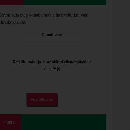
érem adja meg e-mail címét a hírlevelünkre való
eliratkozáshoz.
E-mail cím:
Kérjük, másolja át az alábbi ellenőrzőkódot:
CÍMKÉK