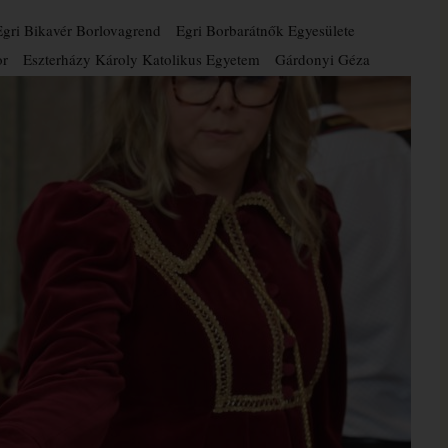
Egri Bikavér Borlovagrend
Egri Borbarátnők Egyesülete
or
Eszterházy Károly Katolikus Egyetem
Gárdonyi Géza