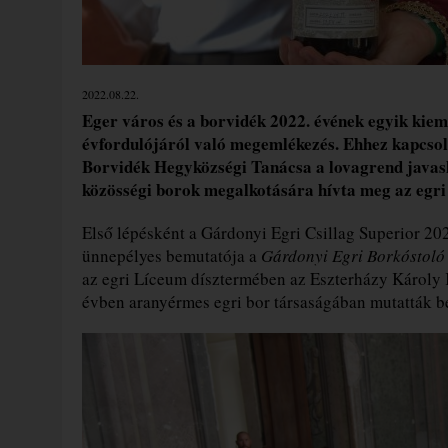
2022.08.22.
Eger város és a borvidék 2022. évének egyik kie
évfordulójáról való megemlékezés. Ehhez kapcsol
Borvidék Hegyközségi Tanácsa a lovagrend javasla
közösségi borok megalkotására hívta meg az egri
Első lépésként a Gárdonyi Egri Csillag Superior 2
ünnepélyes bemutatója a
Gárdonyi Egri Borkóstoló
az egri Líceum dísztermében az Eszterházy Károly 
évben aranyérmes egri bor társaságában mutatták b