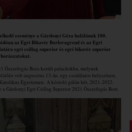
melkedő eseménye a Gárdonyi Géza halálának 100.
ódóan az Egri Bikavér Borlovagrend és az Egri
tára egri csillag superior és egri bikavér superior
 borászatokat.
021 Összefogás Bora került palackokba, melynek
 Gálán
volt augusztus 13-án. egy csodálatos helyszínen,
Katolikus Egyetemen. A kóstoló gálán hét, 2021-2022.
e a Gárdonyi Egri Csillag Superior 2021 Összefogás Bort.