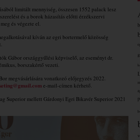
sából limitált mennyiség, összesen 1552 palack lesz
zerelést és a borok házasítás előtti érzékszervi
 meg és végezte el.
galkotásával kíván az egri bortermelő közösség
.
e
g
tók Gábor országgyűlési képviselő, az eseményt dr.
ikus, borszakértő vezeti.
k
 Bor megvásárlására vonatkozó előjegyzés 2022.
m
keting@gmail.com
e-mail-címen kérhető.
a
p
ag Superior mellett Gárdonyi Egri Bikavér Superior 2021
b
v