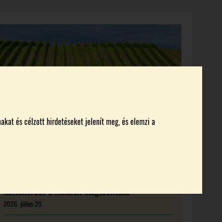
KI KICSODA
RENDEZVÉNYEK
MAGAZIN
akat és célzott hirdetéseket jelenít meg, és elemzi a
Új feladat előtt a magyar borágazat:
kulcskérdés a fiatalok megszólítása
2026. július 20.