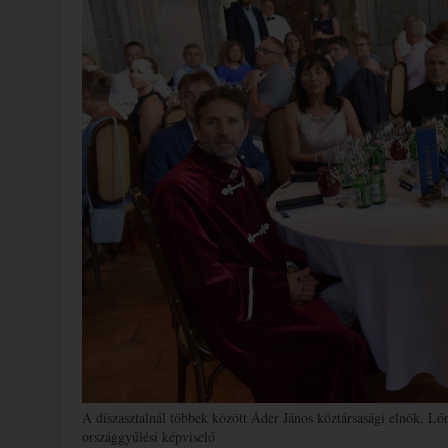
A díszasztalnál többek között Áder János köztársasági elnök, L
országgyűlési képviselő