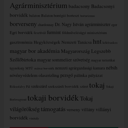
Agrárminisztérium
badacsony
Badacsonyi
borvidék
borteszt
balaton
Balaton borrégió
borturizmus
borverseny
Dr. Nagy István agrárminiszter
chardonnay
eger
furmint
Egri borvidék
fesztivál
földművelésügyi minisztérium
hnt
gasztronómia
Hegyközségek Nemzeti Tanácsa
kékfrankos
magyar bor akadémia
Magyarország Legszebb
Szőlőbirtoka
magyar sommelier szövetség
magyar turisztikai
nébih
nemzeti agrárgazdasági kamara
MTÜ
ügynökség
mátrai borvidék
növényvédelem
olaszrizling
pezsgő
pálinka
pályázat
tokaj
szekszárd
szekszárdi borvidék
szüret
Rókusfalvy Pál
Tokaji
tokaji borvidék
Tokaj
Borlovagrend
támogatás
világörökség
villányi
verseny
villány
borvidék
vinitaly