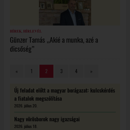
HÍREK
,
HÍRLEVÉL
Günzer Tamás „Akié a munka, azé a
dicsőség”
«
1
2
3
4
»
Új feladat előtt a magyar borágazat: kulcskérdés
a fiatalok megszólítása
2026. július 20.
Nagy vörösborok nagy igazságai
2026. július 18.