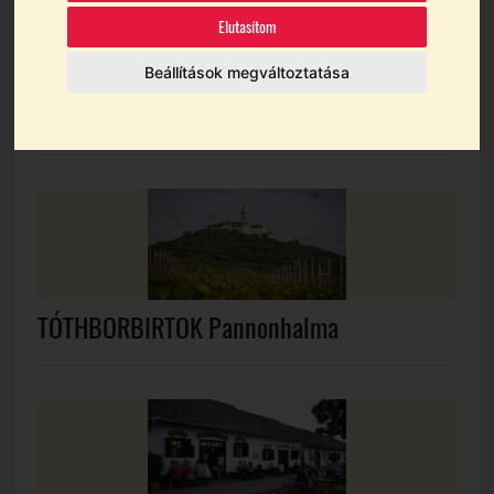
Elutasítom
Beállítások megváltoztatása
L. Simon Borászat
TÓTHBORBIRTOK Pannonhalma