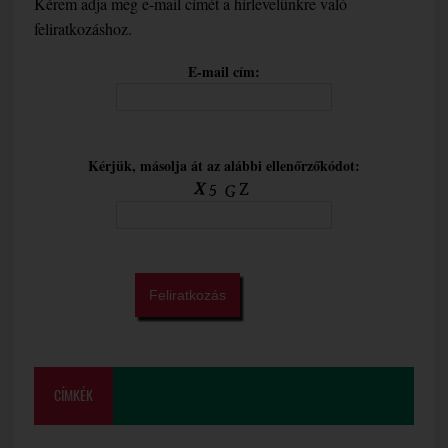
Kérem adja meg e-mail címét a hírlevelünkre való
feliratkozáshoz.
E-mail cím:
Kérjük, másolja át az alábbi ellenőrzőkódot:
CÍMKÉK