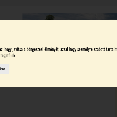
A
BORÁSZATOK
MAGYARORSZÁG LEGSZEBB SZŐLŐBIRTOKA 2026
, hogy javítsa a böngészési élményét, azzal hogy személyre szabott tartalm
togatóink.
ása
MELŐK
 AZ IDÉN