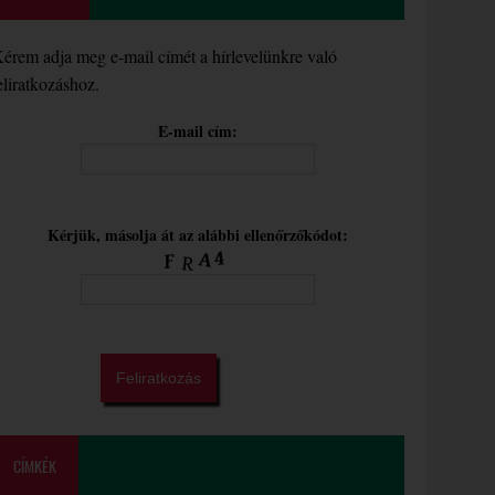
érem adja meg e-mail címét a hírlevelünkre való
eliratkozáshoz.
E-mail cím:
Kérjük, másolja át az alábbi ellenőrzőkódot:
CÍMKÉK