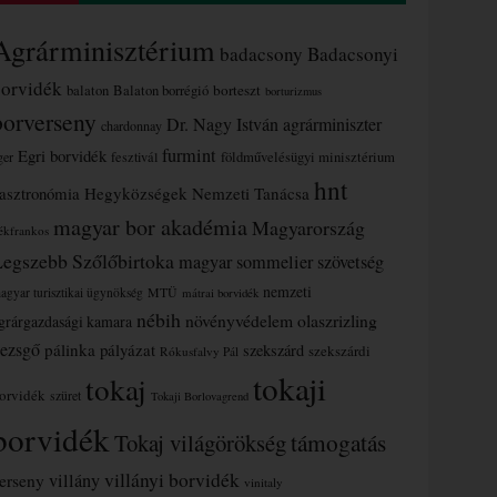
Agrárminisztérium
badacsony
Badacsonyi
borvidék
borteszt
balaton
Balaton borrégió
borturizmus
borverseny
Dr. Nagy István agrárminiszter
chardonnay
furmint
Egri borvidék
ger
fesztivál
földművelésügyi minisztérium
hnt
asztronómia
Hegyközségek Nemzeti Tanácsa
magyar bor akadémia
Magyarország
ékfrankos
Legszebb Szőlőbirtoka
magyar sommelier szövetség
nemzeti
MTÜ
agyar turisztikai ügynökség
mátrai borvidék
nébih
növényvédelem
olaszrizling
grárgazdasági kamara
ezsgő
pálinka
pályázat
szekszárd
szekszárdi
Rókusfalvy Pál
tokaji
tokaj
orvidék
szüret
Tokaji Borlovagrend
borvidék
támogatás
Tokaj világörökség
villányi borvidék
erseny
villány
vinitaly