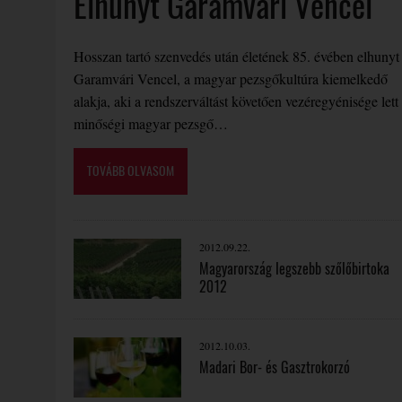
Elhunyt Garamvári Vencel
Hosszan tartó szenvedés után életének 85. évében elhunyt
Garamvári Vencel, a magyar pezsgőkultúra kiemelkedő
alakja, aki a rendszerváltást követően vezéregyénisége lett
minőségi magyar pezsgő…
TOVÁBB OLVASOM
2012.09.22.
Magyarország legszebb szőlőbirtoka
2012
2012.10.03.
Madari Bor- és Gasztrokorzó