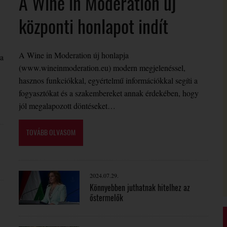
A Wine in Moderation új
központi honlapot indít
A Wine in Moderation új honlapja
 a
(www.wineinmoderation.eu) modern megjelenéssel,
hasznos funkciókkal, egyértelmű információkkal segíti a
fogyasztókat és a szakembereket annak érdekében, hogy
jól megalapozott döntéseket…
TOVÁBB OLVASOM
2024.07.29.
Könnyebben juthatnak hitelhez az
őstermelők