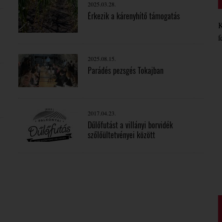
2025.03.28.
Érkezik a kárenyhítő támogatás
K
f
2025.08.15.
Parádés pezsgés Tokajban
2017.04.23.
Dűlőfutást a villányi borvidék
szőlőültetvényei között