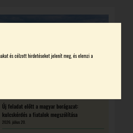
KI KICSODA
RENDEZVÉNYEK
MAGAZIN
akat és célzott hirdetéseket jelenít meg, és elemzi a
Új feladat előtt a magyar borágazat:
kulcskérdés a fiatalok megszólítása
2026. július 20.