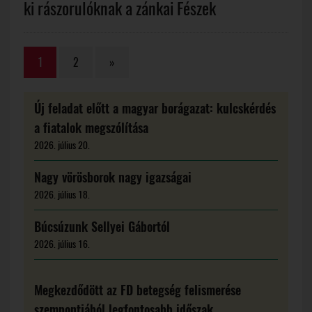
ki rászorulóknak a zánkai Fészek
1
2
»
Új feladat előtt a magyar borágazat: kulcskérdés
a fiatalok megszólítása
2026. július 20.
Nagy vörösborok nagy igazságai
2026. július 18.
Búcsúzunk Sellyei Gábortól
2026. július 16.
Megkezdődött az FD betegség felismerése
szempontjából legfontosabb időszak