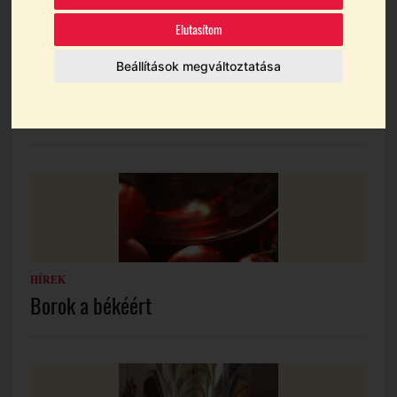
Elutasítom
Beállítások megváltoztatása
HÍREK
Jótékony Hárslevelű a Disznókőtől
HÍREK
Borok a békéért