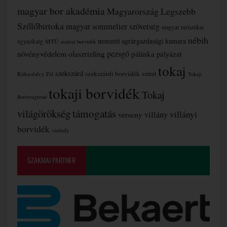
magyar bor akadémia
Magyarország Legszebb
Szőlőbirtoka
magyar sommelier szövetség
magyar turisztikai
nébih
nemzeti agrárgazdasági kamara
MTÜ
ügynökség
mátrai borvidék
növényvédelem
olaszrizling
pezsgő
pálinka
pályázat
tokaj
szekszárd
szekszárdi borvidék
szüret
Rókusfalvy Pál
Tokaji
tokaji borvidék
Tokaj
Borlovagrend
támogatás
világörökség
villányi
verseny
villány
borvidék
vinitaly
SZAKMAI PARTNER