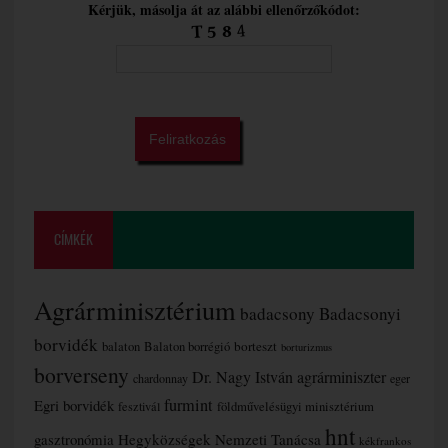
Kérjük, másolja át az alábbi ellenőrzőkódot:
CÍMKÉK
Agrárminisztérium
badacsony
Badacsonyi
borvidék
borteszt
balaton
Balaton borrégió
borturizmus
borverseny
Dr. Nagy István agrárminiszter
chardonnay
eger
furmint
Egri borvidék
fesztivál
földművelésügyi minisztérium
hnt
gasztronómia
Hegyközségek Nemzeti Tanácsa
kékfrankos