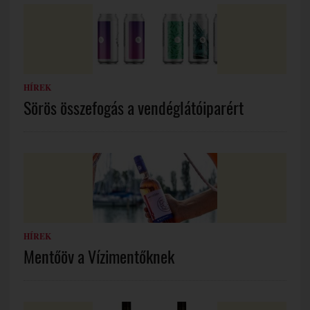
HÍREK
Sörös összefogás a vendéglátóiparért
HÍREK
Mentőöv a Vízimentőknek