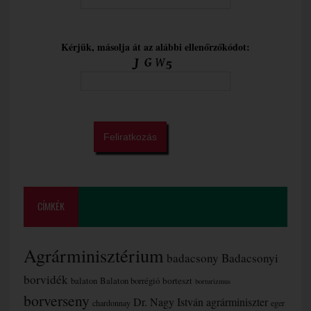
Kérjük, másolja át az alábbi ellenőrzőkódot:
CÍMKÉK
Agrárminisztérium
badacsony
Badacsonyi
borvidék
borteszt
balaton
Balaton borrégió
borturizmus
borverseny
Dr. Nagy István agrárminiszter
chardonnay
eger