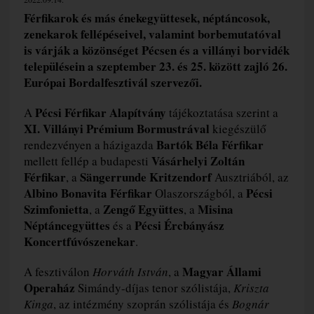
Férfikarok és más énekegyüttesek, néptáncosok,
zenekarok fellépéseivel, valamint borbemutatóval
is várják a közönséget Pécsen és a villányi borvidék
településein a szeptember 23. és 25. között zajló 26.
Európai Bordalfesztivál szervezői.
Pécsi Férfikar Alapítvány
A
tájékoztatása szerint a
XI. Villányi Prémium Bormustrával
kiegészülő
Bartók Béla Férfikar
rendezvényen a házigazda
Vásárhelyi Zoltán
mellett fellép a budapesti
Férfikar
Sängerrunde Kritzendorf
, a
Ausztriából, az
Albino Bonavita Férfikar
Pécsi
Olaszországból, a
Szimfonietta
Zengő Együttes
Misina
, a
, a
Néptáncegyüttes
Pécsi Ércbányász
és a
Koncertfúvószenekar
.
Magyar Állami
A fesztiválon
Horváth István
, a
Operaház
Simándy-díjas tenor szólistája,
Kriszta
Kinga
, az intézmény szoprán szólistája és
Bognár