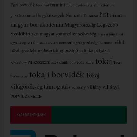
furmint
Egri borvidék
fesztivál
földművelésügyi minisztérium
hnt
gasztronómia
Hegyközségek Nemzeti Tanácsa
kékfrankos
magyar bor akadémia
Magyarország Legszebb
Szőlőbirtoka
magyar sommelier szövetség
magyar turisztikai
nébih
nemzeti agrárgazdasági kamara
MTÜ
ügynökség
mátrai borvidék
növényvédelem
olaszrizling
pezsgő
pálinka
pályázat
tokaj
szekszárd
szekszárdi borvidék
szüret
Rókusfalvy Pál
Tokaji
tokaji borvidék
Tokaj
Borlovagrend
támogatás
világörökség
villányi
verseny
villány
borvidék
vinitaly
SZAKMAI PARTNER