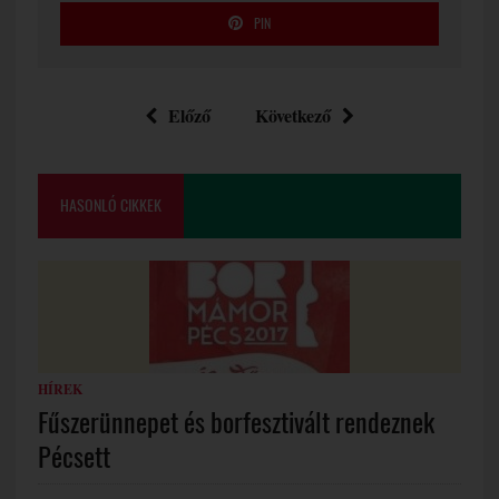
PIN
Előző
Következő
HASONLÓ CIKKEK
HÍREK
Fűszerünnepet és borfesztivált rendeznek
Pécsett