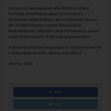
A fesztivál zárónapjának délelőttjén a villányi
borvidék településein adnak koncerteket a
résztvevők, majd délután a pécsi Széchenyi téren a
Bor és Dal Ünnepén
, szüreti felvonulással,
borkóstolással, valamint a
Népek bordalai és táncai
című rendezvénnyel zárják a programsorozatot.
A fesztivál részletes programjai és a jegyinformációk
a winesongfestival.hu oldalon érhetőek el.
(Forrás: MTI)
SHARE
TWEET