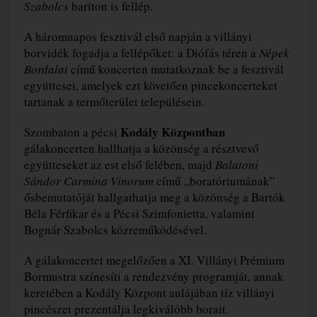
Szabolcs
bariton is fellép.
A háromnapos fesztivál első napján a villányi
borvidék fogadja a fellépőket: a Diófás téren a
Népek
Bordalai
című koncerten mutatkoznak be a fesztivál
együttesei, amelyek ezt követően pincekoncerteket
tartanak a termőterület településein.
Kodály Központban
Szombaton a pécsi
gálakoncerten hallhatja a közönség a résztvevő
együtteseket az est első felében, majd
Balatoni
Sándor Carmina Vinorum
című „boratóriumának”
ősbemutatóját hallgathatja meg a közönség a Bartók
Béla Férfikar és a Pécsi Szimfonietta, valamint
Bognár Szabolcs közreműködésével.
A gálakoncertet megelőzően a XI. Villányi Prémium
Bormustra színesíti a rendezvény programját, annak
keretében a Kodály Központ aulájában tíz villányi
pincészet prezentálja legkiválóbb borait.