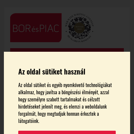
Az oldal sütiket használ
Az oldal sütiket és egyéb nyomkövető technológiákat
FŐOLDAL
HÍREK
alkalmaz, hogy javítsa a böngészési élményét, azzal
hogy személyre szabott tartalmakat és célzott
hirdetéseket jelenít meg, és elemzi a weboldalunk
Pécsen és a villányi
forgalmát, hogy megtudjuk honnan érkeztek a
látogatóink.
borvidéken kínál