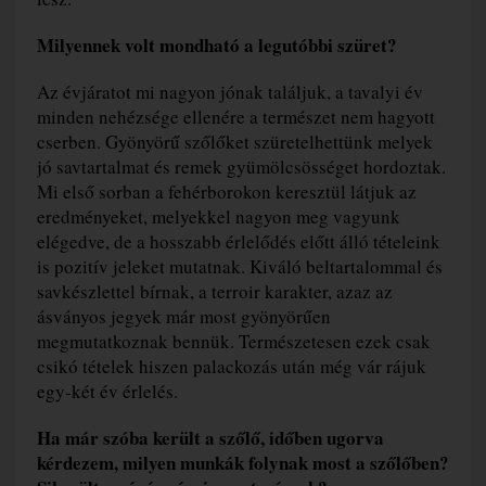
Milyennek volt mondható a legutóbbi szüret?
Az évjáratot mi nagyon jónak találjuk, a tavalyi év
minden nehézsége ellenére a természet nem hagyott
cserben. Gyönyörű szőlőket szüretelhettünk melyek
jó savtartalmat és remek gyümölcsösséget hordoztak.
Mi első sorban a fehérborokon keresztül látjuk az
eredményeket, melyekkel nagyon meg vagyunk
elégedve, de a hosszabb érlelődés előtt álló tételeink
is pozitív jeleket mutatnak. Kiváló beltartalommal és
savkészlettel bírnak, a terroir karakter, azaz az
ásványos jegyek már most gyönyörűen
megmutatkoznak bennük. Természetesen ezek csak
csikó tételek hiszen palackozás után még vár rájuk
egy-két év érlelés.
Ha már szóba került a szőlő, időben ugorva
kérdezem, milyen munkák folynak most a szőlőben?