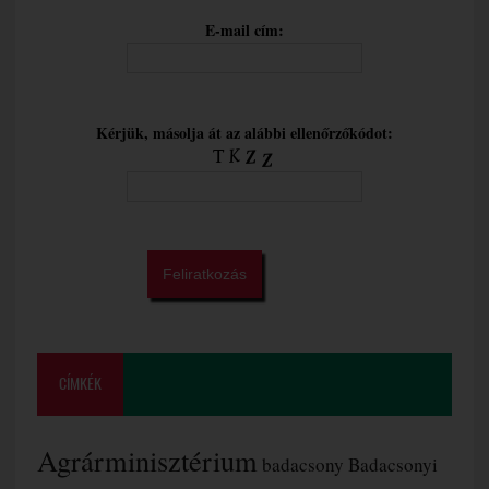
E-mail cím:
Kérjük, másolja át az alábbi ellenőrzőkódot:
CÍMKÉK
Agrárminisztérium
badacsony
Badacsonyi