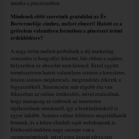
munka a pincészetben.
Mindenek előtt szeretnék gratulálni az Év
Bortermelője címhez, melyet elnyert! Hatott ez a
győzelem valamilyen formában a pincészet iránti
érdeklődésre?
A nagy öröm mellett próbálunk a díj marketing
vonzatára is hangsúlyt fektetni, bár ebben a sajátos
helyzetben ez abszolút nem könnyű. Ezzel együtt
természetesen hatott valamilyen szinten a keresletre,
hiszen számos megkeresés, megrendelés érkezik a
fogyasztóktól. Szerencsére már régebb óta van
fókuszban az online értékesítés, mivel realizáltuk,
hogy manapság az emberek az interneten
tájékozódnak mindenről, így a borkínálatokról is
egyre inkább. Számos online felületen megtalálhatók
boraink, és a héten elindult saját webshopunk is.
Értékesítésünkben nagy szerepe van a
gasztronómiának, mivel ezen ágazat zárva tart,