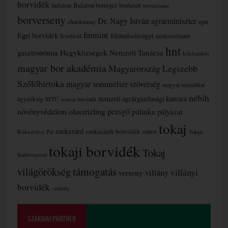
borvidék
borteszt
balaton
Balaton borrégió
borturizmus
borverseny
Dr. Nagy István agrárminiszter
chardonnay
eger
furmint
Egri borvidék
fesztivál
földművelésügyi minisztérium
hnt
gasztronómia
Hegyközségek Nemzeti Tanácsa
kékfrankos
magyar bor akadémia
Magyarország Legszebb
Szőlőbirtoka
magyar sommelier szövetség
magyar turisztikai
nébih
nemzeti agrárgazdasági kamara
MTÜ
ügynökség
mátrai borvidék
növényvédelem
olaszrizling
pezsgő
pálinka
pályázat
tokaj
szekszárd
szekszárdi borvidék
szüret
Rókusfalvy Pál
Tokaji
tokaji borvidék
Tokaj
Borlovagrend
támogatás
világörökség
villányi
verseny
villány
borvidék
vinitaly
SZAKMAI PARTNER