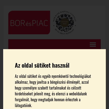
Az oldal sütiket használ
FŐOLDAL
CIKKEK
Az oldal sütiket és egyéb nyomkövető technológiákat
alkalmaz, hogy javítsa a böngészési élményét, azzal
Márciusi beszélgetésünk
hogy személyre szabott tartalmakat és célzott
hirdetéseket jelenít meg, és elemzi a weboldalunk
Borbély Tamással
forgalmát, hogy megtudjuk honnan érkeztek a
látogatóink.