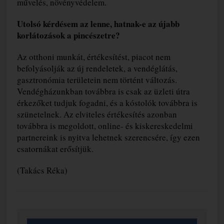
művelés, növényvédelem.
Utolsó kérdésem az lenne, hatnak-e az újabb
korlátozások a pincészetre?
Az otthoni munkát, értékesítést, piacot nem
befolyásolják az új rendeletek, a vendéglátás,
gasztronómia területein nem történt változás.
Vendégházunkban továbbra is csak az üzleti útra
érkezőket tudjuk fogadni, és a kóstolók továbbra is
szünetelnek. Az elviteles értékesítés azonban
továbbra is megoldott, online- és kiskereskedelmi
partnereink is nyitva lehetnek szerencsére, így ezen
csatornákat erősítjük.
(Takács Réka)