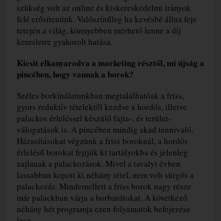
szükség volt az online és kiskereskedelmi irányok
felé erősítenünk. Valószínűleg ha kevésbé állna feje
tetején a világ, könnyebben mérhető lenne a díj
keresletre gyakorolt hatása.
Kicsit elkanyarodva a marketing résztől, mi újság a
pincében, hogy vannak a borok?
Széles borkínálatunkban megtalálhatóak a friss,
gyors reduktív tételektől kezdve a hordós, illetve
palackos érleléssel készülő fajta-, és terület-
válogatások is. A pincében mindig akad tennivaló.
Házasításokat végzünk a friss boroknál, a hordós
érlelésű borokat fejtjük ki tartályokba és jelenleg
zajlanak a palackozások. Mivel a tavalyi évben
lassabban kopott ki néhány tétel, nem volt sürgős a
palackozás. Mindemellett a friss borok nagy része
már palackban várja a borbarátokat. A következő
néhány hét programja ezen folyamatok befejezése
lesz.