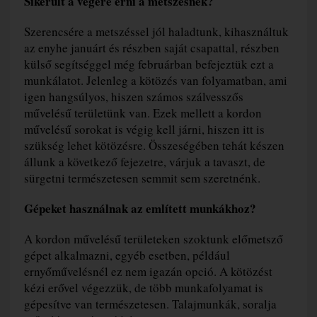
Sikerült a végére érni a metszésnek?
Szerencsére a metszéssel jól haladtunk, kihasználtuk
az enyhe januárt és részben saját csapattal, részben
külső segítséggel még februárban befejeztük ezt a
munkálatot. Jelenleg a kötözés van folyamatban, ami
igen hangsúlyos, hiszen számos szálvesszős
művelésű területünk van. Ezek mellett a kordon
művelésű sorokat is végig kell járni, hiszen itt is
szükség lehet kötözésre. Összeségében tehát készen
állunk a következő fejezetre, várjuk a tavaszt, de
sürgetni természetesen semmit sem szeretnénk.
Gépeket használnak az említett munkákhoz?
A kordon művelésű területeken szoktunk előmetsző
gépet alkalmazni, egyéb esetben, például
ernyőművelésnél ez nem igazán opció. A kötözést
kézi erővel végezzük, de több munkafolyamat is
gépesítve van természetesen. Talajmunkák, soralja