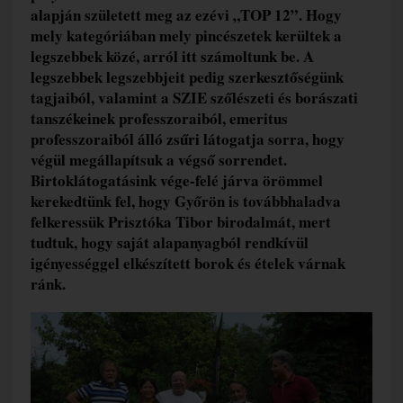
alapján született meg az ezévi „TOP 12”. Hogy
mely kategóriában mely pincészetek kerültek a
legszebbek közé, arról itt számoltunk be. A
legszebbek legszebbjeit pedig szerkesztőségünk
tagjaiból, valamint a SZIE szőlészeti és borászati
tanszékeinek professzoraiból, emeritus
professzoraiból álló zsűri látogatja sorra, hogy
végül megállapítsuk a végső sorrendet.
Birtoklátogatásink vége-felé járva örömmel
kerekedtünk fel, hogy Győrön is továbbhaladva
felkeressük Prisztóka Tibor birodalmát, mert
tudtuk, hogy saját alapanyagból rendkívül
igényességgel elkészített borok és ételek várnak
ránk.