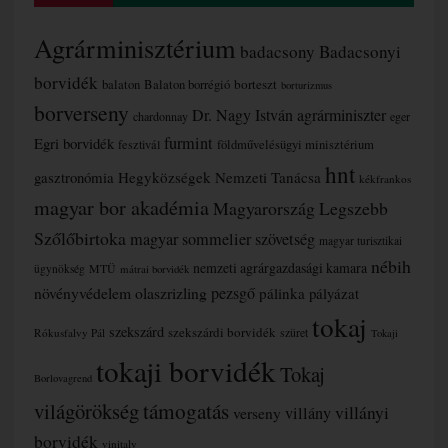
Agrárminisztérium
badacsony
Badacsonyi
borvidék
borteszt
balaton
Balaton borrégió
borturizmus
borverseny
Dr. Nagy István agrárminiszter
chardonnay
eger
furmint
Egri borvidék
fesztivál
földművelésügyi minisztérium
hnt
gasztronómia
Hegyközségek Nemzeti Tanácsa
kékfrankos
magyar bor akadémia
Magyarország Legszebb
Szőlőbirtoka
magyar sommelier szövetség
magyar turisztikai
nébih
nemzeti agrárgazdasági kamara
MTÜ
ügynökség
mátrai borvidék
növényvédelem
olaszrizling
pezsgő
pálinka
pályázat
tokaj
szekszárd
szekszárdi borvidék
szüret
Rókusfalvy Pál
Tokaji
tokaji borvidék
Tokaj
Borlovagrend
támogatás
világörökség
villányi
verseny
villány
borvidék
vinitaly