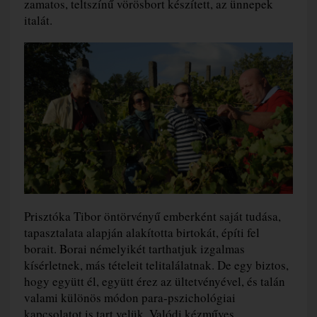
zamatos, teltszínű vörösbort készített, az ünnepek
italát.
Prisztóka Tibor öntörvényű emberként saját tudása,
tapasztalata alapján alakította birtokát, építi fel
borait. Borai némelyikét tarthatjuk izgalmas
kísérletnek, más tételeit telitalálatnak. De egy biztos,
hogy együtt él, együtt érez az ültetvényével, és talán
valami különös módon para-pszichológiai
kapcsolatot is tart velük. Valódi kézműves