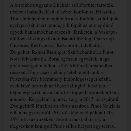
A birtokhoz ugyanis 2 hektár szőlőterület tartozik,
részben bakművelésű, részben kordonos. Prisztóka
Tibor feltehetően megfejtette a különféle szőlőfajták
nyelvjárását, mert mindegyik fajtát az őt megillető
egyedi bánásmódban részesít. Területén, a Vaskapu-
dűlőben Rizlingszilváni, Bánáti Rizling, Cserszegi
Fűszeres, Kékfrankos, Kékoportó, található, a
Zwigeltet, Rajnai Rizlinget, Szürkebarátot, a Pinot
Noirt felvásárolja. Borai egészen egyediek, nagy
gondossággal minden szőlőt külön eljárásmódban
részesít. Hogy csak néhány tételt említsünk a
Prisztóka-féle borműhely különlegességei közül,
ezek közé tartozik az Olaszrizlingből készített a
héjon erjesztett aszúsodott és töppedt szemekből bor,
aminek „Kegyelem” a neve, vagy a 2015-ös évjáratú
Zweigeltből létrehozott vörös aszúbor. Pinot Noirja is
elüt a megszokottól, 2015-ös tételénél például 20-
25%-ot szűz rozéként levett a mustjából, így a
megszokott könnyed Pinot-stílus helyett egy testes,