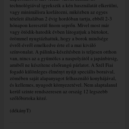
technológiával igyekszik a kén használatát elkerülni,
vagy minimálisra korlátozni, miközben az egyes
tételeit általában 2 évig hordóban tartja, ebből 2-3
hónapon keresztül finom seprőn. Mivel most már
vagy ötödik-hatodik évben látogatjuk a birtokot,
örömmel nyugtázhattuk, hogy a borok minősége
évről-évről emelkedve érte el a mai kiváló
színvonalat. A pálinka-készítésben is teljesen otthon
van, nincs az a gyümölcs a naspolyától a japánbirsig,
amiből ne készítene elsőrangú párlatot. A Szél Fiai
fogadó különleges élményt nyújt speciális boraival,
zömében saját alapanyagot felhasználó konyhájával,
és kellemes, nyugodt környezetével. Nem alaptalanul
kerül szinte rendszeresen az ország 12 legszebb
szőlőbirtoka közé.
(dékányT)