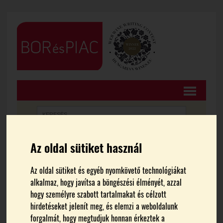
Az oldal sütiket használ
FŐOLDAL
CIKKEK
Az oldal sütiket és egyéb nyomkövető technológiákat
BIRTOKLÁTOGATÁSOK 11:
alkalmaz, hogy javítsa a böngészési élményét, azzal
hogy személyre szabott tartalmakat és célzott
Szél Fiai Fogadó &
hirdetéseket jelenít meg, és elemzi a weboldalunk
forgalmát, hogy megtudjuk honnan érkeztek a