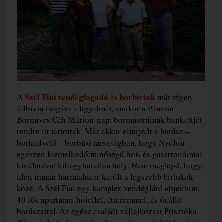
Szél Fiai vendégfogadó és borbirtok
A
már régen
felhívta magára a figyelmet, amikor a Pannon
Bormíves Céh Márton-napi bormustráinak bankettjét
rendre itt tartották. Már akkor elterjedt a borász –
borkedvelő – borbíró társaságban, hogy Nyúlon
egészen kiemelkedő minőségű bor- és gasztronómiai
kínálatával kihagyhatatlan hely. Nem meglepő, hogy,
idén immár harmadszor került a legszebb birtokok
közé. A Szél Fiai egy komplex vendéglátó objektum,
40 fős apartman-hotellel, étteremmel, és önálló
borászattal. Az egész családi vállalkozást Prisztóka