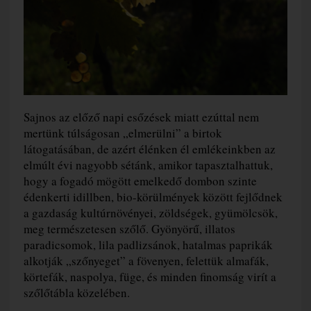
Sajnos az előző napi esőzések miatt ezúttal nem
mertünk túlságosan „elmerülni” a birtok
látogatásában, de azért élénken él emlékeinkben az
elmúlt évi nagyobb sétánk, amikor tapasztalhattuk,
hogy a fogadó mögött emelkedő dombon szinte
édenkerti idillben, bio-körülmények között fejlődnek
a gazdaság kultúrnövényei, zöldségek, gyümölcsök,
meg természetesen szőlő. Gyönyörű, illatos
paradicsomok, lila padlizsánok, hatalmas paprikák
alkotják „szőnyeget” a fövenyen, felettük almafák,
körtefák, naspolya, füge, és minden finomság virít a
szőlőtábla közelében.