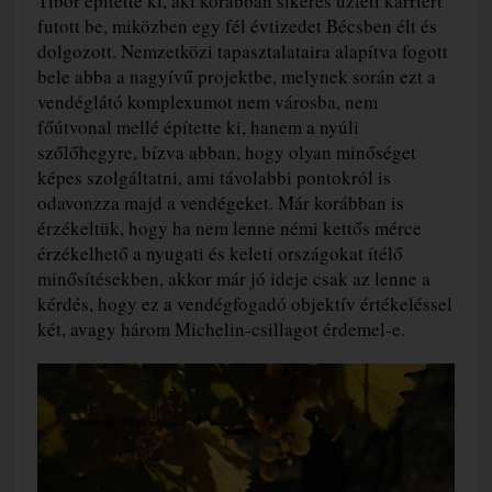
Tibor építette ki, aki korábban sikeres üzleti karriert
futott be, miközben egy fél évtizedet Bécsben élt és
dolgozott. Nemzetközi tapasztalataira alapítva fogott
bele abba a nagyívű projektbe, melynek során ezt a
vendéglátó komplexumot nem városba, nem
főútvonal mellé építette ki, hanem a nyúli
szőlőhegyre, bízva abban, hogy olyan minőséget
képes szolgáltatni, ami távolabbi pontokról is
odavonzza majd a vendégeket. Már korábban is
érzékeltük, hogy ha nem lenne némi kettős mérce
érzékelhető a nyugati és keleti országokat ítélő
minősítésekben, akkor már jó ideje csak az lenne a
kérdés, hogy ez a vendégfogadó objektív értékeléssel
két, avagy három Michelin-csillagot érdemel-e.