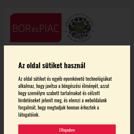
Az oldal sütiket használ
Az oldal sütiket és egyéb nyomkövető technológiákat
alkalmaz, hogy javítsa a böngészési élményét, azzal
FŐOLDAL
INTERNATIONAL WINE CHALLENGE
hogy személyre szabott tartalmakat és célzott
hirdetéseket jelenít meg, és elemzi a weboldalunk
international wine
forgalmát, hogy megtudjuk honnan érkeztek a
látogatóink.
challenge
Elfogadom