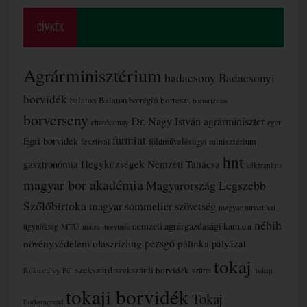
CÍMKÉK
Agrárminisztérium
badacsony
Badacsonyi
borvidék
borteszt
balaton
Balaton borrégió
borturizmus
borverseny
Dr. Nagy István agrárminiszter
chardonnay
eger
furmint
Egri borvidék
fesztivál
földművelésügyi minisztérium
hnt
gasztronómia
Hegyközségek Nemzeti Tanácsa
kékfrankos
magyar bor akadémia
Magyarország Legszebb
Szőlőbirtoka
magyar sommelier szövetség
magyar turisztikai
nébih
nemzeti agrárgazdasági kamara
MTÜ
ügynökség
mátrai borvidék
növényvédelem
olaszrizling
pezsgő
pálinka
pályázat
tokaj
szekszárd
szekszárdi borvidék
szüret
Rókusfalvy Pál
Tokaji
tokaji borvidék
Tokaj
Borlovagrend