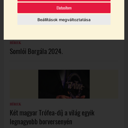
Elutasítom
Beállítások megváltoztatása
HÍREK
Somlói Borgála 2024.
HÍREK
Két magyar Trófea-díj a világ egyik
legnagyobb borversenyén