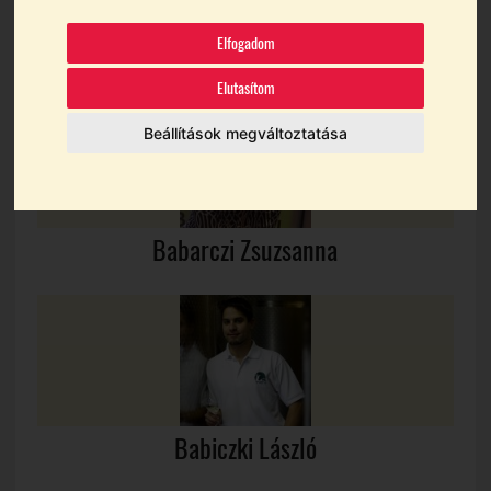
KI KICSODA
Elfogadom
Elutasítom
Beállítások megváltoztatása
Babarczi Zsuzsanna
Babiczki László