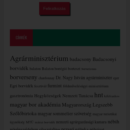
CÍMKÉK
Agrárminisztérium
badacsony
Badacsonyi
borvidék
borteszt
balaton
Balaton borrégió
borturizmus
borverseny
Dr. Nagy István agrárminiszter
chardonnay
eger
furmint
Egri borvidék
fesztivál
földművelésügyi minisztérium
hnt
gasztronómia
Hegyközségek Nemzeti Tanácsa
kékfrankos
magyar bor akadémia
Magyarország Legszebb
Szőlőbirtoka
magyar sommelier szövetség
magyar turisztikai
nébih
nemzeti agrárgazdasági kamara
MTÜ
ügynökség
mátrai borvidék
növényvédelem
olaszrizling
pezsgő
pálinka
pályázat