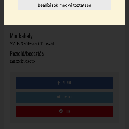
Beállítások megváltoztatása
Bálo Borbála dr.
Munkahely
SZIE Szőlészeti Tanszék
Pozíció/beosztás
tanszékvezető
SHARE
TWEET
PIN