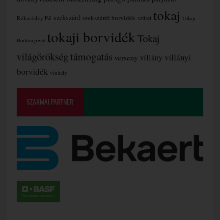
tokaj
szekszárd
szekszárdi borvidék
szüret
Rókusfalvy Pál
Tokaji
tokaji borvidék
Tokaj
Borlovagrend
támogatás
világörökség
villányi
verseny
villány
borvidék
vinitaly
SZAKMAI PARTNER