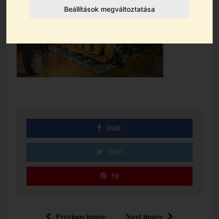
Beállítások megváltoztatása
SHARE
TWEET
PIN
Previous image
Next image