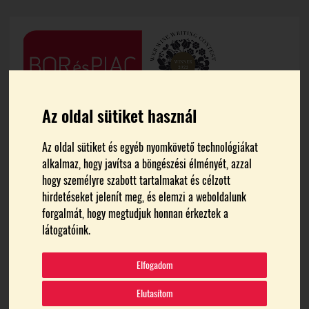
Az oldal sütiket használ
Az oldal sütiket és egyéb nyomkövető technológiákat
alkalmaz, hogy javítsa a böngészési élményét, azzal
hogy személyre szabott tartalmakat és célzott
hirdetéseket jelenít meg, és elemzi a weboldalunk
FŐOLDAL
MEDIA
forgalmát, hogy megtudjuk honnan érkeztek a
látogatóink.
Pista6R6A6695
Elfogadom
Elutasítom
2024.10.13.