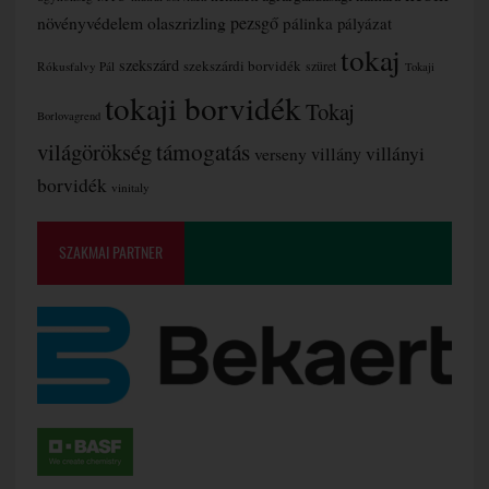
növényvédelem
olaszrizling
pezsgő
pálinka
pályázat
tokaj
szekszárd
szekszárdi borvidék
szüret
Rókusfalvy Pál
Tokaji
tokaji borvidék
Tokaj
Borlovagrend
támogatás
világörökség
villányi
verseny
villány
borvidék
vinitaly
SZAKMAI PARTNER