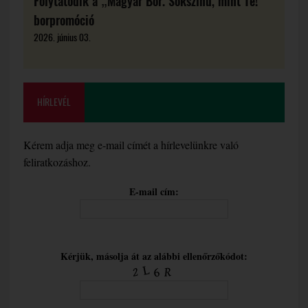
Folytatódik a „Magyar Bor. Sokszínű, mint Te!”
borpromóció
2026. június 03.
HÍRLEVÉL
Kérem adja meg e-mail címét a hírlevelünkre való
feliratkozáshoz.
E-mail cím:
Kérjük, másolja át az alábbi ellenőrzőkódot: