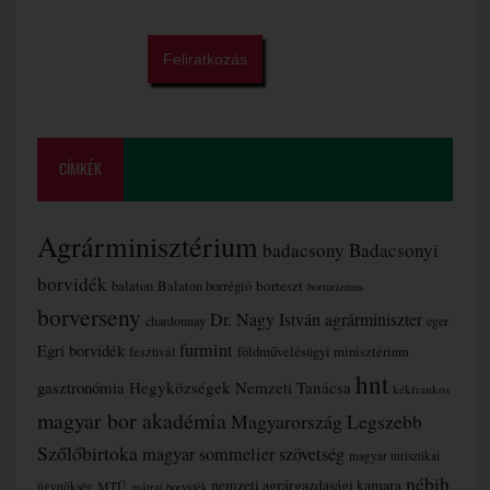
CÍMKÉK
Agrárminisztérium
badacsony
Badacsonyi
borvidék
borteszt
balaton
Balaton borrégió
borturizmus
borverseny
Dr. Nagy István agrárminiszter
chardonnay
eger
furmint
Egri borvidék
fesztivál
földművelésügyi minisztérium
hnt
gasztronómia
Hegyközségek Nemzeti Tanácsa
kékfrankos
magyar bor akadémia
Magyarország Legszebb
Szőlőbirtoka
magyar sommelier szövetség
magyar turisztikai
nébih
nemzeti agrárgazdasági kamara
MTÜ
ügynökség
mátrai borvidék