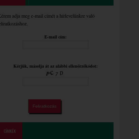
érem adja meg e-mail címét a hírlevelünkre való
eliratkozáshoz.
E-mail cím:
Kérjük, másolja át az alábbi ellenőrzőkódot:
CÍMKÉK