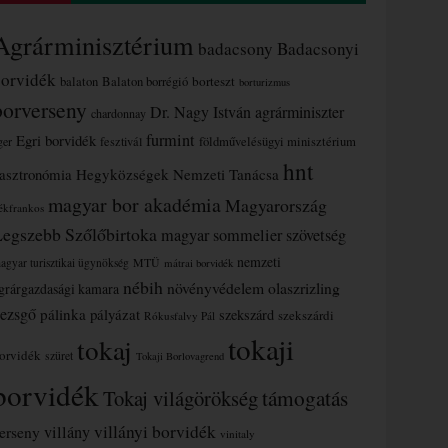
Agrárminisztérium
badacsony
Badacsonyi
borvidék
borteszt
balaton
Balaton borrégió
borturizmus
borverseny
Dr. Nagy István agrárminiszter
chardonnay
furmint
Egri borvidék
ger
fesztivál
földművelésügyi minisztérium
hnt
asztronómia
Hegyközségek Nemzeti Tanácsa
magyar bor akadémia
Magyarország
ékfrankos
Legszebb Szőlőbirtoka
magyar sommelier szövetség
nemzeti
MTÜ
agyar turisztikai ügynökség
mátrai borvidék
nébih
növényvédelem
olaszrizling
grárgazdasági kamara
ezsgő
pálinka
pályázat
szekszárd
szekszárdi
Rókusfalvy Pál
tokaji
tokaj
orvidék
szüret
Tokaji Borlovagrend
borvidék
támogatás
Tokaj világörökség
villányi borvidék
erseny
villány
vinitaly