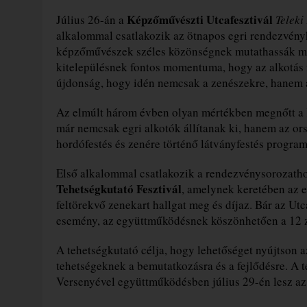
Képzőművészti Utcafesztivál
Július 26-án a
Teleki
alkalommal csatlakozik az ötnapos egri rendezvényh
képzőművészek széles közönségnek mutathassák meg 
kitelepülésnek fontos momentuma, hogy az alkotás 
újdonság, hogy idén nemcsak a zenészekre, hanem a 
Az elmúlt három évben olyan mértékben megnőtt a 
már nemcsak egri alkotók állítanak ki, hanem az o
hordófestés és zenére történő látványfestés program
Első alkalommal csatlakozik a rendezvénysorozath
Tehetségkutató Fesztivál
, amelynek keretében az e
feltörekvő zenekart hallgat meg és díjaz. Bár az U
esemény, az együttműködésnek köszönhetően a 12 ze
A tehetségkutató célja, hogy lehetőséget nyújtson a
tehetségeknek a bemutatkozásra és a fejlődésre. A 
Versenyével együttműködésben július 29-én lesz az