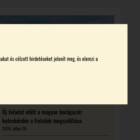
KI KICSODA
RENDEZVÉNYEK
MAGAZIN
akat és célzott hirdetéseket jelenít meg, és elemzi a
Új feladat előtt a magyar borágazat:
kulcskérdés a fiatalok megszólítása
2026. július 20.