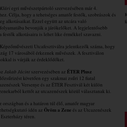
 Klári
egri művészetpártoló szervezésében már 4.
ez. Célja, hogy a tehetséges amatőr festők, szobrászok és
K
alkotásaikat. Ezzel együtt az utcára való
f
folyamatába bevonják a járókelőket. A legjelentősebb
festők alkotásaira is lehet like érmékkel szavazni.
Képzőművészeti Utcafesztiválra jelentkezők száma, hogy
rszág 17 városából érkeznek művészek. A fesztiválon
okkal is várják az érdeklődőket.
ÉTER Plusz
oz
Jakab Jácint
szervezésében az
lőzsűrizést követően egy szakmai zsűri 12 fiatal
tcazenészek Versenye és az ÉTER Fesztivál két külön
nekarból kettőt az utcazenészek közül választanak ki.
z országban és a határon túl élő, amatőr magyar
Öröm a Zene
tehetségkutató idén az
és az Utcazenészek
 Eszterházy téren.