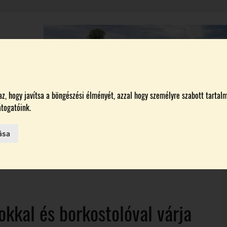
A
BORÁSZATOK
MAGYARORSZÁG LEGSZEBB SZŐLŐBIRTOKA 2026
, hogy javítsa a böngészési élményét, azzal hogy személyre szabott tartalm
togatóink.
ása
HAZAI BORTERMELŐK
 AZ IDÉN
ON
okkal és borkostolóval várja