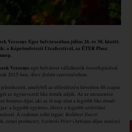
zek Versenye Eger belvárosában július 26. és 30. között.
k: a Képzőművészti Utcafesztivál, az ÉTER Plusz
ünnep.
szek Versenye
egri belvárosi vállalkozók összefogásával
tnak 2015-ben,
Ábry Zoltán
szervezésében.
jelentkezett, amelyből az előzsűrizést követően 48 csapat
gét az úgynevezett like érmék adják. Az az utcazenész
 forintos díjat, aki az öt nap alatt a legtöbb like érmét
íjaz: a legjobb együttes, illetve a legjobb szóló/duó
azással. A szakmai zsűri tagjai:
Kollányi Zsuzsi
k, zenei producer),
Szolnoki Péter
(Artisjus-díjas zenész)