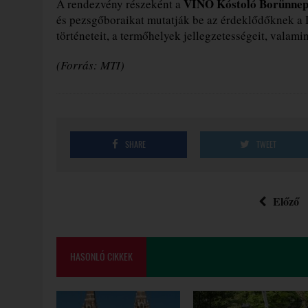
VINO Kóstoló Borünne
A rendezvény részeként a
és pezsgőboraikat mutatják be az érdeklődőknek a 
történeteit, a termőhelyek jellegzetességeit, valami
(Forrás: MTI)
SHARE
TWEET
Előző
HASONLÓ CIKKEK