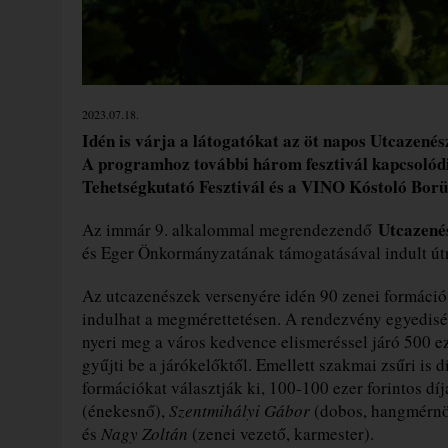
2023.07.18.
Idén is várja a látogatókat az öt napos Utcazenés
A programhoz további három fesztivál kapcsolódi
Tehetségkutató Fesztivál és a VINO Kóstoló Bor
Utcazené
Az immár 9. alkalommal megrendezendő
és Eger Önkormányzatának támogatásával indult ú
Az utcazenészek versenyére idén 90 zenei formáció 
indulhat a megmérettetésen. A rendezvény egyedisé
nyeri meg a város kedvence elismeréssel járó 500 ezer
gyűjti be a járókelőktől. Emellett szakmai zsűri is d
formációkat választják ki, 100-100 ezer forintos díj
(énekesnő),
Szentmihályi Gábor
(dobos, hangmérnö
és
Nagy Zoltán
(zenei vezető, karmester).