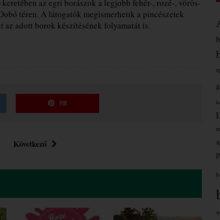
p
keretében az egri borászok a legjobb fehér-, rozé-, vörös-
Dobó téren. A látogatók megismerhetik a pincészetek
nt az adott borok készítésének folyamatát is.
e
g
k
PIN
m
a
Következő
p
b
v