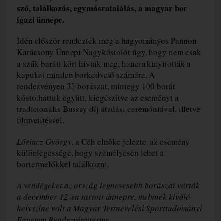
szó, találkozás, egymásratalálás, a magyar bor
igazi ünnepe.
Idén először rendezték meg a hagyományos Pannon
Karácsony Ünnepi Nagykóstolót úgy, hogy nem csak
a szűk baráti kört hívták meg, hanem kinyitották a
kapukat minden borkedvelő számára. A
rendezvényen 33 borászat, mintegy 100 borát
kóstolhattuk együtt, kiegészítve az eseményt a
tradicionális Bussay díj átadási ceremóniával, illetve
filmvetítéssel.
Lőrincz György
, a Céh elnöke jelezte, az esemény
különlegessége, hogy személyesen lehet a
bortermelőkkel találkozni.
A vendégeket az ország legnevesebb borászai várták
a december 12-én tartott ünnepre, melynek kiváló
helyszíne volt a Magyar Testnevelési Sporttudományi
Egyetem Rendezvényterme.