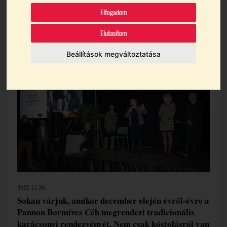
Emlékdíjat
Elfogadom
Elutasítom
Témák:
Bussay László Emlékdíj
Beállítások megváltoztatása
Dr. Mészáros Gabriella
Pannon Bormíves Céh
2022.12.20.
Sokan várjuk, amikor december elején évről-évre a
Pannon Bormíves Céh megrendezi tradicionális
karácsonyi rendezvényét. Nem csak kóstolásról van