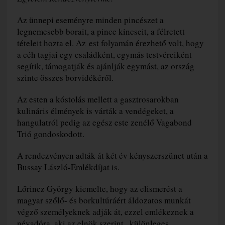
Az ünnepi eseményre minden pincészet a
legnemesebb borait, a pince kincseit, a félretett
tételeit hozta el. Az est folyamán érezhető volt, hogy
a céh tagjai egy családként, egymás testvéreiként
segítik, támogatják és ajánlják egymást, az ország
szinte összes borvidékéről.
Az esten a kóstolás mellett a gasztrosarokban
kulináris élmények is várták a vendégeket, a
hangulatról pedig az egész este zenélő Vagabond
Trió gondoskodott.
A rendezvényen adták át két év kényszerszünet után a
Bussay László-Emlékdíjat is.
Lőrincz György kiemelte, hogy az elismerést a
magyar szőlő- és borkultúráért áldozatos munkát
végző személyeknek adják át, ezzel emlékeznek a
névadóra, aki az elnök szerint „különleges