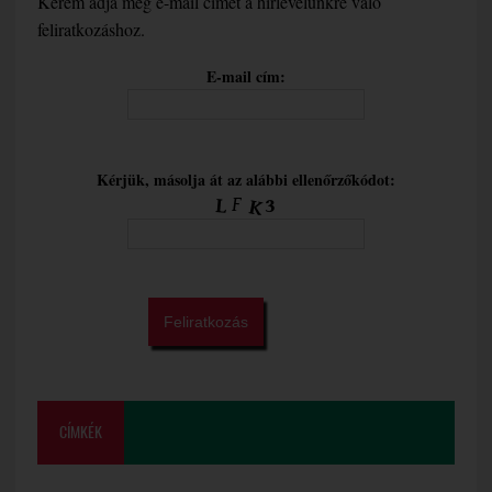
Kérem adja meg e-mail címét a hírlevelünkre való
feliratkozáshoz.
E-mail cím:
Kérjük, másolja át az alábbi ellenőrzőkódot:
CÍMKÉK