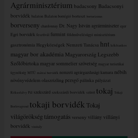
Agrárminisztérium
badacsony
Badacsonyi
borvidék
borteszt
balaton
Balaton borrégió
borturizmus
borverseny
Dr. Nagy István agrárminiszter
chardonnay
eger
furmint
Egri borvidék
fesztivál
földművelésügyi minisztérium
hnt
gasztronómia
Hegyközségek Nemzeti Tanácsa
kékfrankos
magyar bor akadémia
Magyarország Legszebb
Szőlőbirtoka
magyar sommelier szövetség
magyar turisztikai
nébih
nemzeti agrárgazdasági kamara
MTÜ
ügynökség
mátrai borvidék
növényvédelem
olaszrizling
pezsgő
pálinka
pályázat
tokaj
szekszárd
szekszárdi borvidék
szüret
Rókusfalvy Pál
Tokaji
tokaji borvidék
Tokaj
Borlovagrend
támogatás
világörökség
villányi
verseny
villány
borvidék
vinitaly