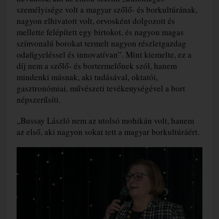
személyisége volt a magyar szőlő- és borkultúrának,
nagyon elhivatott volt, orvosként dolgozott és
mellette felépített egy birtokot, és nagyon magas
színvonalú borokat termelt nagyon részletgazdag
odafigyeléssel és innovatívan”. Mint kiemelte, ez a
díj nem a szőlő- és bortermelőnek szól, hanem
mindenki másnak, aki tudásával, oktatói,
gasztronómiai, művészeti tevékenységével a bort
népszerűsíti.
„Bussay László nem az utolsó mohikán volt, hanem
az első, aki nagyon sokat tett a magyar borkultúráért.