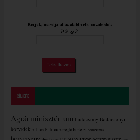
Kérjük, másolja át az alábbi ellenőrzőkódot:
CÍMKÉK
Agrárminisztérium
badacsony
Badacsonyi
borvidék
borteszt
balaton
Balaton borrégió
borturizmus
borverseny
Dr. Nagy István agrárminiszter
chardonnay
eger