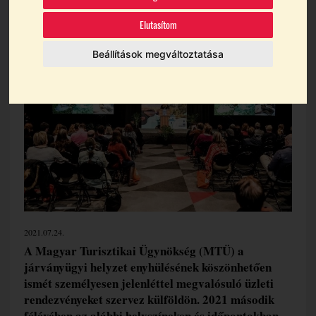
Témák:
Magyar Turisztikai Ügynökség
Elutasítom
Beállítások megváltoztatása
2021.07.24.
A Magyar Turisztikai Ügynökség (MTÜ) a
járványügyi helyzet enyhülésének köszönhetően
ismét személyesen jelenléttel megvalósuló üzleti
rendezvényeket szervez külföldön. 2021 második
félévében az alábbi helyszíneken és időpontokban