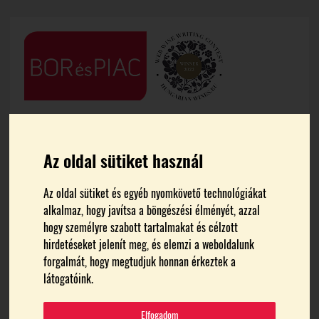
Az oldal sütiket használ
Az oldal sütiket és egyéb nyomkövető technológiákat
alkalmaz, hogy javítsa a böngészési élményét, azzal
FŐOLDAL
HÍREK
hogy személyre szabott tartalmakat és célzott
hirdetéseket jelenít meg, és elemzi a weboldalunk
Nemzetközi rendezvényeket
forgalmát, hogy megtudjuk honnan érkeztek a
látogatóink.
szervez az MTÜ
Elfogadom