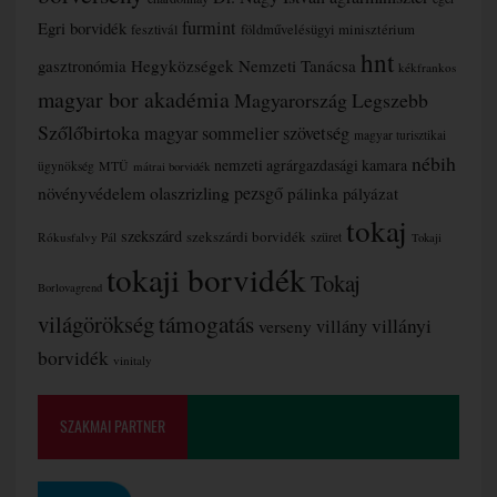
furmint
Egri borvidék
fesztivál
földművelésügyi minisztérium
hnt
gasztronómia
Hegyközségek Nemzeti Tanácsa
kékfrankos
magyar bor akadémia
Magyarország Legszebb
Szőlőbirtoka
magyar sommelier szövetség
magyar turisztikai
nébih
nemzeti agrárgazdasági kamara
MTÜ
ügynökség
mátrai borvidék
növényvédelem
olaszrizling
pezsgő
pálinka
pályázat
tokaj
szekszárd
szekszárdi borvidék
szüret
Rókusfalvy Pál
Tokaji
tokaji borvidék
Tokaj
Borlovagrend
támogatás
világörökség
villányi
verseny
villány
borvidék
vinitaly
SZAKMAI PARTNER