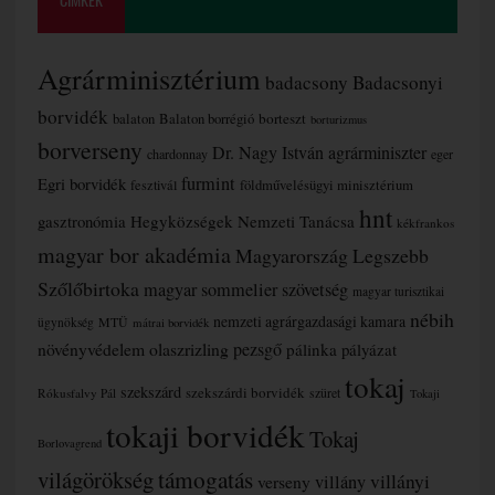
CÍMKÉK
Agrárminisztérium
badacsony
Badacsonyi
borvidék
borteszt
balaton
Balaton borrégió
borturizmus
borverseny
Dr. Nagy István agrárminiszter
chardonnay
eger
furmint
Egri borvidék
fesztivál
földművelésügyi minisztérium
hnt
gasztronómia
Hegyközségek Nemzeti Tanácsa
kékfrankos
magyar bor akadémia
Magyarország Legszebb
Szőlőbirtoka
magyar sommelier szövetség
magyar turisztikai
nébih
nemzeti agrárgazdasági kamara
MTÜ
ügynökség
mátrai borvidék
növényvédelem
olaszrizling
pezsgő
pálinka
pályázat
tokaj
szekszárd
szekszárdi borvidék
szüret
Rókusfalvy Pál
Tokaji
tokaji borvidék
Tokaj
Borlovagrend
támogatás
világörökség
villányi
verseny
villány