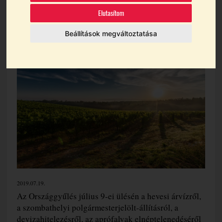
problémái
Elutasítom
Beállítások megváltoztatása
Témák:
Balatonboglári Borvidék
Országgyűlés
Parlament
2019.07.19.
Az Országgyűlés július 9-ei ülésén a hevesi árvízről,
a szombathelyi polgármesterjelölt-állításról, a
devizahitelezésről, az aprófalvak elnéptelenedéséről