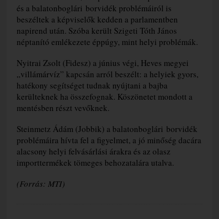
és a balatonboglári borvidék problémáiról is
beszéltek a képviselők kedden a parlamentben
napirend után. Szóba került Szigeti Tóth János
néptanító emlékezete éppúgy, mint helyi problémák.
Nyitrai Zsolt (Fidesz) a június végi, Heves megyei
„villámárvíz” kapcsán arról beszélt: a helyiek gyors,
hatékony segítséget tudnak nyújtani a bajba
kerülteknek ha összefognak. Köszönetet mondott a
mentésben részt vevőknek.
Steinmetz Ádám (Jobbik) a balatonboglári borvidék
problémáira hívta fel a figyelmet, a jó minőség dacára
alacsony helyi felvásárlási árakra és az olasz
importtermékek tömeges behozatalára utalva.
(Forrás: MTI)