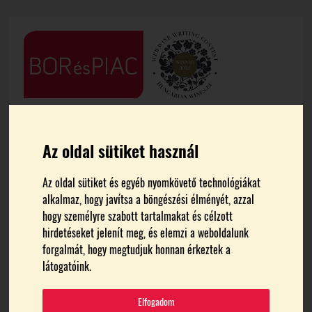
Az oldal sütiket használ
Az oldal sütiket és egyéb nyomkövető technológiákat
alkalmaz, hogy javítsa a böngészési élményét, azzal
FŐOLDAL
HÍREK
hogy személyre szabott tartalmakat és célzott
hirdetéseket jelenít meg, és elemzi a weboldalunk
Országgyűlésen a
forgalmát, hogy megtudjuk honnan érkeztek a
látogatóink.
balatonboglári borvidék
Elfogadom