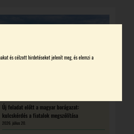
KI KICSODA
RENDEZVÉNYEK
MAGAZIN
akat és célzott hirdetéseket jelenít meg, és elemzi a
Új feladat előtt a magyar borágazat:
kulcskérdés a fiatalok megszólítása
2026. július 20.