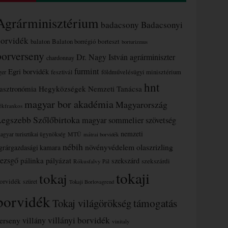
Agrárminisztérium
badacsony
Badacsonyi
borvidék
borteszt
balaton
Balaton borrégió
borturizmus
borverseny
Dr. Nagy István agrárminiszter
chardonnay
furmint
Egri borvidék
ger
fesztivál
földművelésügyi minisztérium
hnt
asztronómia
Hegyközségek Nemzeti Tanácsa
magyar bor akadémia
Magyarország
ékfrankos
Legszebb Szőlőbirtoka
magyar sommelier szövetség
nemzeti
MTÜ
agyar turisztikai ügynökség
mátrai borvidék
nébih
növényvédelem
olaszrizling
grárgazdasági kamara
ezsgő
pálinka
pályázat
szekszárd
szekszárdi
Rókusfalvy Pál
tokaji
tokaj
orvidék
szüret
Tokaji Borlovagrend
borvidék
támogatás
Tokaj világörökség
villányi borvidék
erseny
villány
vinitaly