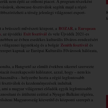
kerük nem építi az otthoni piacot. A program részeként
ásárok, showcase-fesztiválok segítik majd a régió
öbbszörözheti a térség jelenlegi világzenei export-
K
f
BOZAR
European
t a brüsszeli művészeti központ, a
, a
s
Exit fesztivál
, az újvidéki
és vele Újvidék 2021-es
anebben az évben esedékes kulturális főváros-rendezésért
Zenith fesztivál
és világzenei ügynökség és a bolgár
és
repet kapnak az Európai Kulturális Fővárosok hálózata,
ondta, a Hangvető az elmúlt években sikerrel szervezte
 piacát összekapcsoló hálózatot, azzal, hogy – nem kis
asználva – helyzetbe hozta a régió legfontosabb
i fesztiválok és kezdeményezések indultak
 ami a magyar világzenei előadók egyik legfontosabb
sznosítani és átültetni ezúttal a Nyugat-Balkáni régióra,
ősíteni Magyarország közvetítő és központi szerepét a