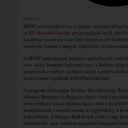
2019.07.11.
MOST néven indul el az a számos országot átfogó 
Kreatív Európa
az EU
programjának egyik idei ki
korábban sosem nyert az Unió legfontosabb kultúr
országok, hanem a magyar világzenei szcéna számára
A MOST (ami magyar jelentése mellett szláv nyelveke
évre szóló, komplex fejlesztési terv a Balkán világ
programok esetében szokásos arány szerint a felét á
konzorciumi tagoknak kell előteremteniük.
A program célországai Szerbia, Horvátország, Bos
Albánia, Románia és Bulgária illetve ezek kapcsolat
ezen területek olyan hiányosságait, mint a megfelel
kompetenciák a menedzsment, az ügynökség, a konce
kapcsolatok. A Nyugat-Balkán sok ismert vagy kevé
rendelkezik, akik azonban megfelelő támogató körn