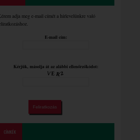
érem adja meg e-mail címét a hírlevelünkre való
eliratkozáshoz.
E-mail cím:
Kérjük, másolja át az alábbi ellenőrzőkódot:
CÍMKÉK