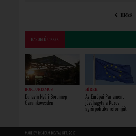
Előző
HASONLÓ CIKKEK
BORTURIZMUS
HÍREK
Dunavin Nyári Borünnep
Az Európai Parlament
Garamkövesden
jóváhagyta a Közös
agrárpolitika reformját
MADE BY RK-TEAM DIGITAL KFT. 2017