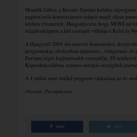
Mondik Gábor, a Kreatív Európa kultúra alprogram 
nagyon erős konzorciumot irányít majd; olyan part
körben elismertek. Hangsúlyozta, hogy MOST-tal k
tulajdonképpen a híd szerepét vállalja a Kelet és N
A Hangvető 2004 óta szervez koncerteket, fesztivál
programokat, elsősorban népzenei-, világzenei- és j
Európai régió legfontosabb szereplője. Fő rendezv
Koprodukciókban számos európai országbeli partne
A 4 millió euró értékű program várhatóan az év utol
(Forrás: Presspresso)
SHARE
TWEET