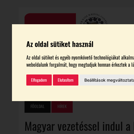
Az oldal sütiket használ
HÍREK
CIKKEK
BORTURIZMUS
GASZTRONÓMI
Az oldal sütiket és egyéb nyomkövető technológiákat alkalmaz
weboldalunk forgalmát, hogy megtudjuk honnan érkeztek a lá
VEB2023
BORTESZT
Elfogadom
Elutasítom
Beállítások megváltoztat
AKTUÁLIS
2026.08.04.
|
SZÓLÁTI NAGYDÍJ 2026
2026.08.04.
|
INNOVÁCIÓS TÁMOGATÁSRA PÁLYÁZHATNAK A HAZAI BORTER
2026.08.04.
|
AZ ÁTLAGOSNÁL GYENGÉBB ÉV VÁRHATÓ A MEZŐGAZDASÁGBAN
FŐOLDAL
HÍREK
2026.08.04.
|
ARTPIKNIKET RENDEZNEK A CEREDI MŰVÉSZTELEPEN
Magyar vezetéssel indul a 
2026.08.07.
|
ELHUNYT GARAMVÁRI VENCEL