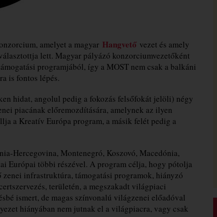
Hangvető
konzorcium, amelyet a magyar
vezet és amely
választottja lett. Magyar pályázó konzorciumvezetőként
atámogatási programjából, így a MOST nem csak a balkáni
 is fontos lépés.
n hidat, angolul pedig a fokozás felsőfokát jelöli) négy
zenei piacának előremozdítására, amelynek az ilyen
llja a Kreatív Európa program, a másik felét pedig a
znia-Hercegovina, Montenegró, Koszovó, Macedónia,
ai Európai többi részével. A program célja, hogy pótolja
ő zenei infrastruktúra, támogatási programok, hiányzó
rtszervezés, területén, a megszakadt világpiaci
sbé ismert, de magas színvonalú világzenei előadóval
yezet hiányában nem jutnak el a világpiacra, vagy csak