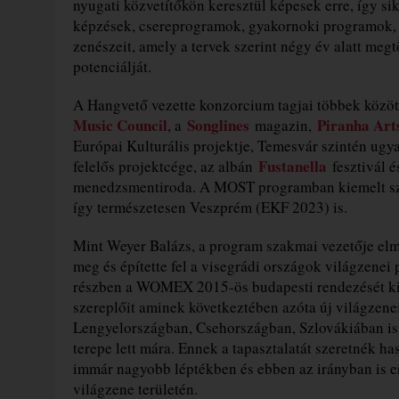
nyugati közvetítőkön keresztül képesek erre, így si
képzések, csereprogramok, gyakornoki programok, v
zenészeit, amely a tervek szerint négy év alatt megt
potenciálját.
A Hangvető vezette konzorcium tagjai többek közöt
Music Council
Songlines
Piranha Art
, a
magazin,
Európai Kulturális projektje, Temesvár szintén ugy
Fustanella
felelős projektcége, az albán
fesztivál 
menedzsmentiroda. A MOST programban kiemelt sze
így természetesen Veszprém (EKF 2023) is.
Mint Weyer Balázs, a program szakmai vezetője elm
meg és építette fel a visegrádi országok világzenei
részben a WOMEX 2015-ös budapesti rendezését kih
szereplőit aminek következtében azóta új világzene
Lengyelországban, Csehországban, Szlovákiában is,
terepe lett mára. Ennek a tapasztalatát szeretnék ha
immár nagyobb léptékben és ebben az irányban is er
világzene területén.