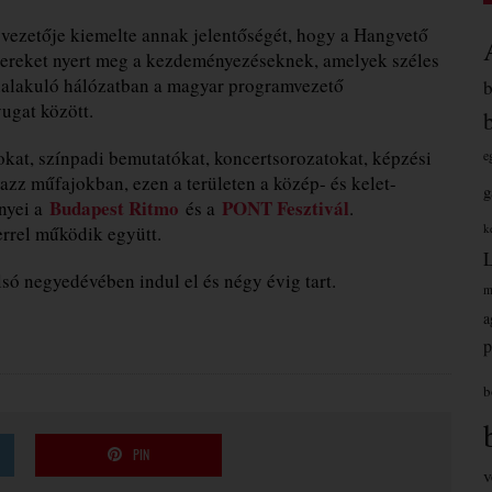
vezetője kiemelte annak jelentőségét, hogy a Hangvető
nereket nyert meg a kezdeményezéseknek, amelyek széles
ialakuló hálózatban a magyar programvezető
yugat között.
okat, színpadi bemutatókat, koncertsorozatokat, képzési
e
azz műfajokban, ezen a területen a közép- és kelet-
g
Budapest Ritmo
PONT Fesztivál
ényei a
és a
.
k
rrel működik együtt.
só negyedévében indul el és négy évig tart.
m
a
p
b
PIN
v