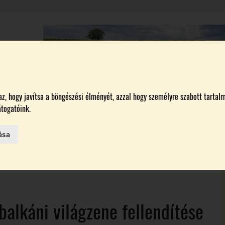
A
BORÁSZATOK
MAGYARORSZÁG LEGSZEBB SZŐLŐBIRTOKA 2026
, hogy javítsa a böngészési élményét, azzal hogy személyre szabott tartalm
togatóink.
ása
MELŐK
 AZ IDÉN
balkáni világzene fellendítése