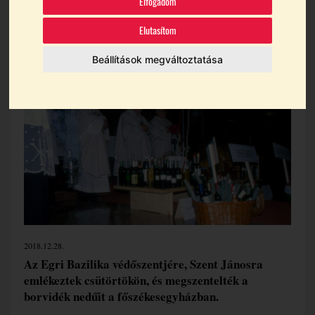
Elfogadom
Témák:
Egri Borút Egyesület
Egri Borvidék
Elutasítom
Egri Borvidék Hegyközségi Tanácsa
Beállítások megváltoztatása
Egri Fertálymesterek
2018.12.28.
Az Egri Bazilika védőszentjére, Szent Jánosra
emlékeztek csütörtökön, és megszentelték a
borvidék nedűit a főszékesegyházban.