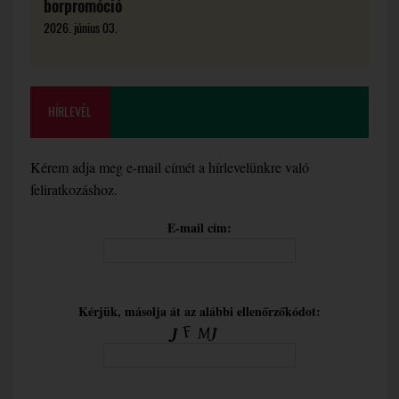
borpromóció
2026. június 03.
HÍRLEVÉL
Kérem adja meg e-mail címét a hírlevelünkre való
feliratkozáshoz.
E-mail cím:
Kérjük, másolja át az alábbi ellenőrzőkódot: