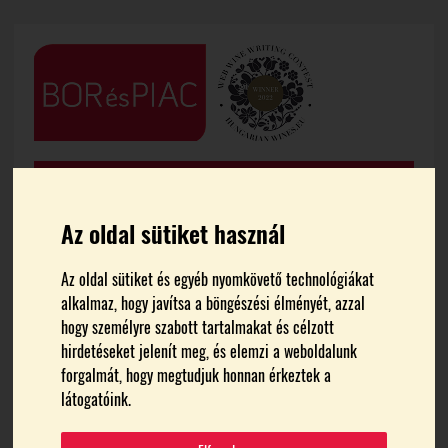
Az oldal sütiket használ
Az oldal sütiket és egyéb nyomkövető technológiákat
alkalmaz, hogy javítsa a böngészési élményét, azzal
FŐOLDAL
HÍREK
hogy személyre szabott tartalmakat és célzott
hirdetéseket jelenít meg, és elemzi a weboldalunk
János-napi borszentelés
forgalmát, hogy megtudjuk honnan érkeztek a
látogatóink.
Egerben