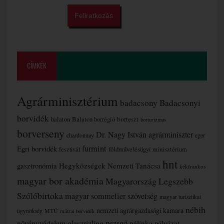
CÍMKÉK
Agrárminisztérium
badacsony
Badacsonyi
borvidék
borteszt
balaton
Balaton borrégió
borturizmus
borverseny
Dr. Nagy István agrárminiszter
chardonnay
eger
furmint
Egri borvidék
fesztivál
földművelésügyi minisztérium
hnt
gasztronómia
Hegyközségek Nemzeti Tanácsa
kékfrankos
magyar bor akadémia
Magyarország Legszebb
Szőlőbirtoka
magyar sommelier szövetség
magyar turisztikai
nébih
nemzeti agrárgazdasági kamara
MTÜ
ügynökség
mátrai borvidék
növényvédelem
olaszrizling
pezsgő
pálinka
pályázat