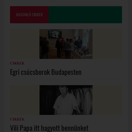
HASONLÓ CIKKEK
CIKKEK
Egri csúcsborok Budapesten
CIKKEK
Vili Papa itt hagyott bennünket