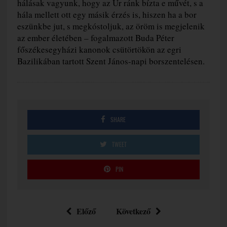
hálásak vagyunk, hogy az Úr ránk bízta e művét, s a
hála mellett ott egy másik érzés is, hiszen ha a bor
eszünkbe jut, s megkóstoljuk, az öröm is megjelenik
az ember életében – fogalmazott Buda Péter
főszékesegyházi kanonok csütörtökön az egri
Bazilikában tartott Szent János-napi borszentelésen.
SHARE
TWEET
PIN
Előző
Következő