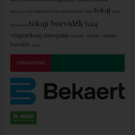
tokaj
szekszárd
szekszárdi borvidék
szüret
Rókusfalvy Pál
Tokaji
tokaji borvidék
Tokaj
Borlovagrend
támogatás
világörökség
villányi
verseny
villány
borvidék
vinitaly
SZAKMAI PARTNER