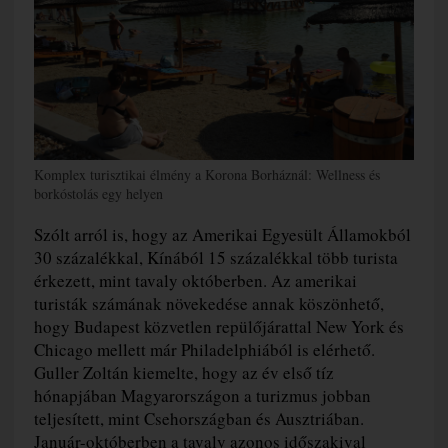
Komplex turisztikai élmény a Korona Borháznál: Wellness és
borkóstolás egy helyen
Szólt arról is, hogy az Amerikai Egyesült Államokból
30 százalékkal, Kínából 15 százalékkal több turista
érkezett, mint tavaly októberben. Az amerikai
turisták számának növekedése annak köszönhető,
hogy Budapest közvetlen repülőjárattal New York és
Chicago mellett már Philadelphiából is elérhető.
Guller Zoltán kiemelte, hogy az év első tíz
hónapjában Magyarországon a turizmus jobban
teljesített, mint Csehországban és Ausztriában.
Január-októberben a tavaly azonos időszakival