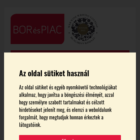
Az oldal sütiket használ
Az oldal sütiket és egyéb nyomkövető technológiákat
alkalmaz, hogy javítsa a böngészési élményét, azzal
FŐOLDAL
BORTURIZMUS
hogy személyre szabott tartalmakat és célzott
hirdetéseket jelenít meg, és elemzi a weboldalunk
Kiemelkedő növekedés a
forgalmát, hogy megtudjuk honnan érkeztek a
látogatóink.
belföldi turizmusban