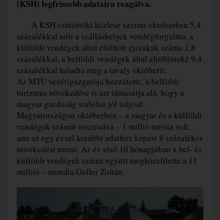
(KSH) legfrissebb adataira reagálva.
A KSH csütörtöki közlése szerint októberben 5,4
százalékkal nőtt a szálláshelyek vendégforgalma, a
külföldi vendégek által eltöltött éjszakák száma 1,8
százalékkal, a belföldi vendégek által eltöltötteké 9,4
százalékkal haladta meg a tavaly októberit.
Az MTÜ vezérigazgatója hozzátette, a belföldi
turizmus növekedése is azt támasztja alá, hogy a
magyar gazdaság stabilan jól teljesít.
Magyarországon októberben – a magyar és a külföldi
vendégek számát összeadva – 1 millió turista volt,
ami az egy évvel korábbi adathoz képest 8 százalékos
növekedést mutat. Az év első 10 hónapjában a bel- és
külföldi vendégek száma együtt megközelítette a 11
milliót – mondta Guller Zoltán.