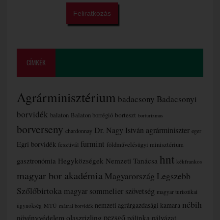
CÍMKÉK
Agrárminisztérium
badacsony
Badacsonyi
borvidék
borteszt
balaton
Balaton borrégió
borturizmus
borverseny
Dr. Nagy István agrárminiszter
chardonnay
eger
furmint
Egri borvidék
fesztivál
földművelésügyi minisztérium
hnt
gasztronómia
Hegyközségek Nemzeti Tanácsa
kékfrankos
magyar bor akadémia
Magyarország Legszebb
Szőlőbirtoka
magyar sommelier szövetség
magyar turisztikai
nébih
nemzeti agrárgazdasági kamara
MTÜ
ügynökség
mátrai borvidék
növényvédelem
olaszrizling
pezsgő
pálinka
pályázat