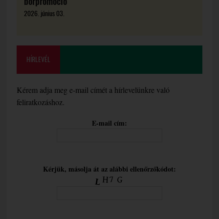
borpromóció
2026. június 03.
HÍRLEVÉL
Kérem adja meg e-mail címét a hírlevelünkre való
feliratkozáshoz.
E-mail cím:
Kérjük, másolja át az alábbi ellenőrzőkódot: