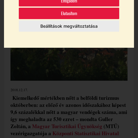
Elfogadom
Témák:
Belföldi Turizmus
Borturizmus
Elutasítom
Beállítások megváltoztatása
2018.12.17.
Kiemelkedő mértékben nőtt a belföldi turizmus
októberben: az előző év azonos időszakához képest
9,6 százalékkal nőtt a magyar vendégek száma, ami
így meghaladta az 530 ezret – mondta Guller
Zoltán, a
Magyar Turisztikai Ügynökség
(MTÜ)
vezérigazgatója a
Központi Statisztikai Hivatal