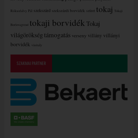
tokaj
szekszárd
szekszárdi borvidék
szüret
Rókusfalvy Pál
Tokaji
tokaji borvidék
Tokaj
Borlovagrend
támogatás
világörökség
villányi
verseny
villány
borvidék
vinitaly
SZAKMAI PARTNER