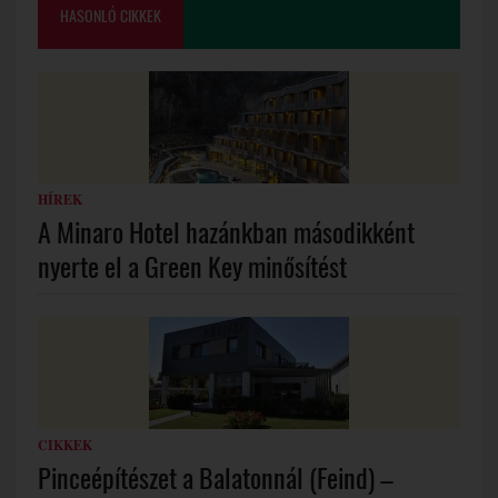
HASONLÓ CIKKEK
HÍREK
A Minaro Hotel hazánkban másodikként
nyerte el a Green Key minősítést
CIKKEK
Pinceépítészet a Balatonnál (Feind) –