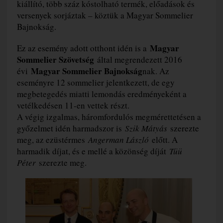
kiállító, több száz kóstolható termék, előadások és
versenyek sorjáztak – köztük a Magyar Sommelier
Bajnokság.
Magyar
Ez az esemény adott otthont idén is a
Sommelier Szövetség
által megrendezett 2016
Magyar Sommelier Bajnokság
évi
nak. Az
eseményre 12 sommelier jelentkezett, de egy
megbetegedés miatti lemondás eredményeként a
vetélkedésen 11-en vettek részt.
A végig izgalmas, háromfordulós megmérettetésen a
győzelmet idén harmadszor is
Szik Mátyás
szerezte
meg, az ezüstérmes
Angerman László
előtt. A
harmadik díjat, és e mellé a közönség díját
Tüü
Péter
szerezte meg.