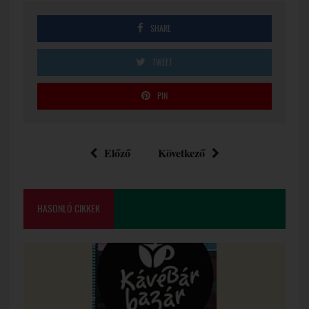
SHARE
TWEET
PIN
Előző
Következő
HASONLÓ CIKKEK