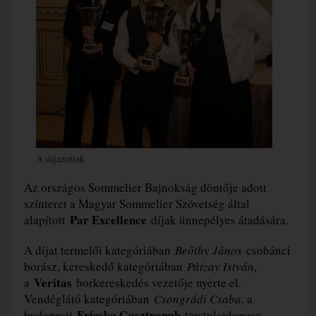
A díjazottak
Az országos Sommelier Bajnokság döntője adott
színteret a Magyar Sommelier Szövetség által
Par Excellence
alapított
díjak ünnepélyes átadására.
A díjat termelői kategóriában
Beőthy János
csobánci
borász, kereskedő kategóriában
Pátzay István
,
Veritas
a
borkereskedés vezetője nyerte el.
Vendéglátó kategóriában
Csongrádi Csaba
, a
Fricska Gasztropub
budapesti
társtulajdonosa