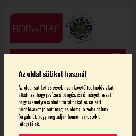
Az oldal sütiket használ
Az oldal sütiket és egyéb nyomkövető technológiákat
FŐOLDAL
HÍREK
alkalmaz, hogy javítsa a böngészési élményét, azzal
hogy személyre szabott tartalmakat és célzott
Idén harmadszor is Szik
hirdetéseket jelenít meg, és elemzi a weboldalunk
forgalmát, hogy megtudjuk honnan érkeztek a
Mátyás lett a bajnok a
látogatóink.