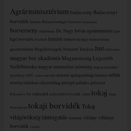
Agrárminisztérium
badacsony
Badacsonyi
borvidék
borteszt
balaton
Balaton borrégió
borturizmus
borverseny
Dr. Nagy István agrárminiszter
chardonnay
eger
furmint
Egri borvidék
fesztivál
földművelésügyi minisztérium
hnt
gasztronómia
Hegyközségek Nemzeti Tanácsa
kékfrankos
magyar bor akadémia
Magyarország Legszebb
Szőlőbirtoka
magyar sommelier szövetség
magyar turisztikai
nébih
nemzeti agrárgazdasági kamara
MTÜ
ügynökség
mátrai borvidék
növényvédelem
olaszrizling
pezsgő
pálinka
pályázat
tokaj
szekszárd
szekszárdi borvidék
szüret
Rókusfalvy Pál
Tokaji
tokaji borvidék
Tokaj
Borlovagrend
támogatás
világörökség
villányi
verseny
villány
borvidék
vinitaly