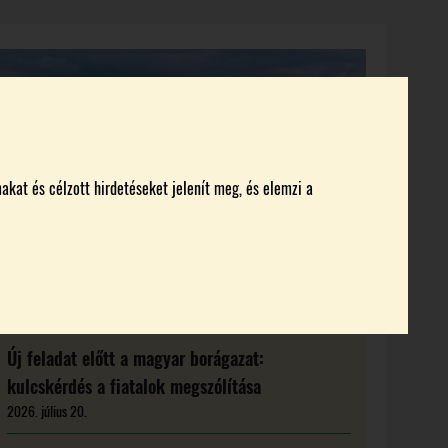
KI KICSODA
RENDEZVÉNYEK
MAGAZIN
akat és célzott hirdetéseket jelenít meg, és elemzi a
Új feladat előtt a magyar borágazat:
kulcskérdés a fiatalok megszólítása
2026. július 20.