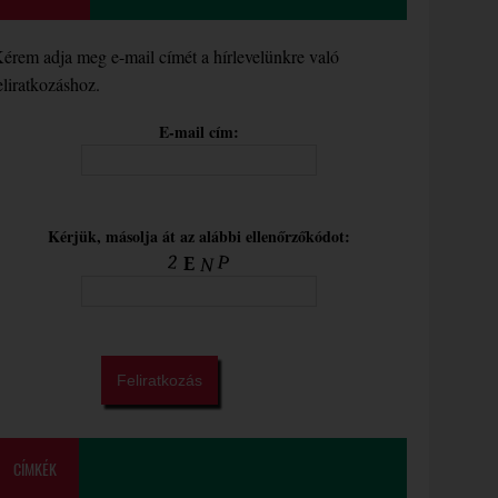
érem adja meg e-mail címét a hírlevelünkre való
eliratkozáshoz.
E-mail cím:
Kérjük, másolja át az alábbi ellenőrzőkódot:
CÍMKÉK