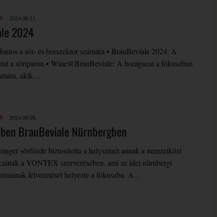
S
2024.08.11.
ale 2024
ontos a sör- és borszektor számára ▪ BrauBeviale 2024: A
utat a söriparon ▪ Wine@BrauBeviale: A borágazat a fókuszban
ámára, akik…
S
2024.08.08.
ben BrauBeviale Nürnbergben
ringer sörfőzde biztosította a helyszínét annak a nemzetközi
nciának a YONTEX szervezésében, ami az idei nürnbergi
témáinak felvezetését helyezte a fókuszba. A…