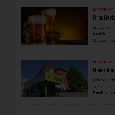
BORTURIZMU
BrauBevi
Minden, ami f
hatókör túlm
Mindazok sz
BORTURIZMU
November
A bécsi Ottak
sajtókonfere
BrauBeviale 