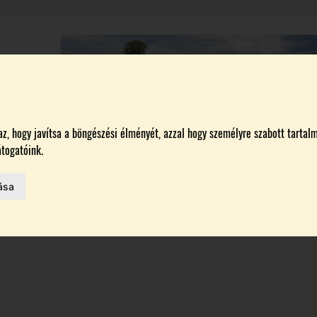
A
BORÁSZATOK
MAGYARORSZÁG LEGSZEBB SZŐLŐBIRTOKA 2026
, hogy javítsa a böngészési élményét, azzal hogy személyre szabott tartalm
togatóink.
ása
MELŐK
 AZ IDÉN