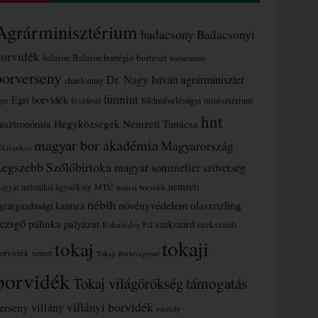
Agrárminisztérium
badacsony
Badacsonyi
borvidék
borteszt
balaton
Balaton borrégió
borturizmus
borverseny
Dr. Nagy István agrárminiszter
chardonnay
furmint
Egri borvidék
ger
fesztivál
földművelésügyi minisztérium
hnt
asztronómia
Hegyközségek Nemzeti Tanácsa
magyar bor akadémia
Magyarország
ékfrankos
Legszebb Szőlőbirtoka
magyar sommelier szövetség
nemzeti
MTÜ
agyar turisztikai ügynökség
mátrai borvidék
nébih
növényvédelem
olaszrizling
grárgazdasági kamara
ezsgő
pálinka
pályázat
szekszárd
szekszárdi
Rókusfalvy Pál
tokaji
tokaj
orvidék
szüret
Tokaji Borlovagrend
borvidék
támogatás
Tokaj világörökség
villányi borvidék
erseny
villány
vinitaly