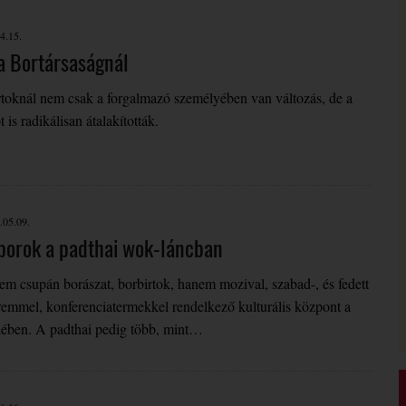
4.15.
 a Bortársaságnál
rtoknál nem csak a forgalmazó személyében van változás, de a
is radikálisan átalakították.
.05.09.
 borok a padthai wok-láncban
em csupán borászat, borbirtok, hanem mozival, szabad-, és fedett
eremmel, konferenciatermekkel rendelkező kulturális központ a
lében. A padthai pedig több, mint…