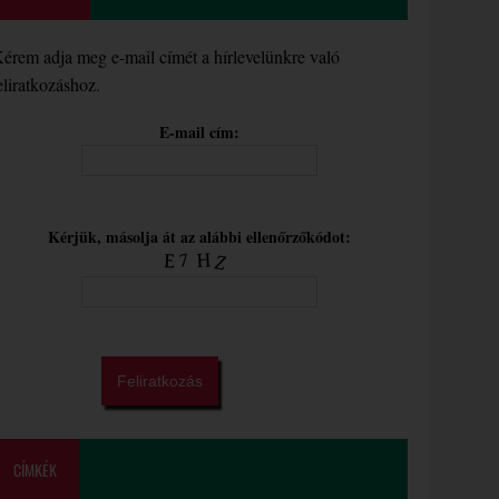
érem adja meg e-mail címét a hírlevelünkre való
eliratkozáshoz.
E-mail cím:
Kérjük, másolja át az alábbi ellenőrzőkódot:
CÍMKÉK