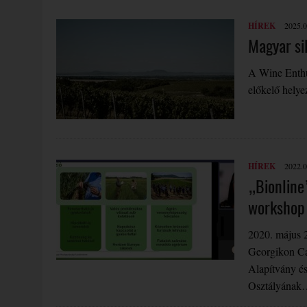
HÍREK
2025.0
Magyar sil
A Wine Enthus
előkelő helyez
HÍREK
2022.0
„Bionline
workshop
2020. május 
Georgikon C
Alapítvány é
Osztályána