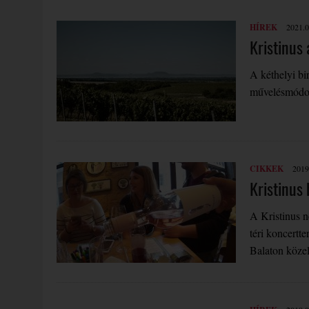
HÍREK
2021.0
Kristinus
A kéthelyi bi
művelésmódot 
CIKKEK
2019
Kristinus
A Kristinus n
téri koncertt
Balaton köze