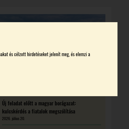
KI KICSODA
RENDEZVÉNYEK
MAGAZIN
akat és célzott hirdetéseket jelenít meg, és elemzi a
Új feladat előtt a magyar borágazat:
kulcskérdés a fiatalok megszólítása
2026. július 20.