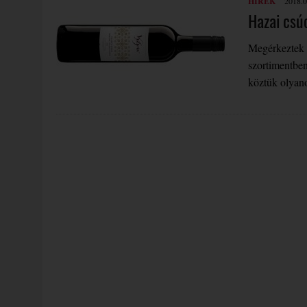
HÍREK
2018.0
Hazai csú
Megérkeztek a
szortimentben 
köztük olyan