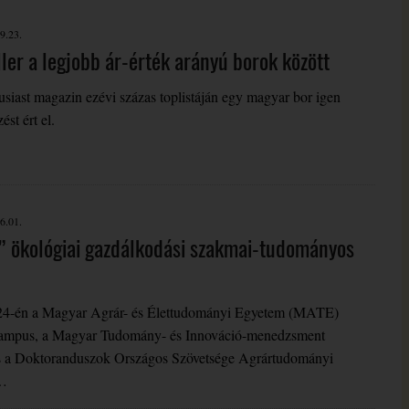
9.23.
ler a legjobb ár-érték arányú borok között
iast magazin ezévi százas toplistáján egy magyar bor igen
ést ért el.
6.01.
” ökológiai gazdálkodási szakmai-tudományos
24-én a Magyar Agrár- és Élettudományi Egyetem (MATE)
ampus, a Magyar Tudomány- és Innováció-menedzsment
s a Doktoranduszok Országos Szövetsége Agrártudományi
k…