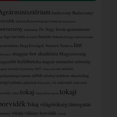
Agrárminisztérium
badacsony
Badacsonyi
borvidék
borteszt
balaton
Balaton borrégió
borturizmus
borverseny
Dr. Nagy István agrárminiszter
chardonnay
furmint
Egri borvidék
ger
fesztivál
földművelésügyi minisztérium
hnt
asztronómia
Hegyközségek Nemzeti Tanácsa
magyar bor akadémia
Magyarország
ékfrankos
Legszebb Szőlőbirtoka
magyar sommelier szövetség
nemzeti
MTÜ
agyar turisztikai ügynökség
mátrai borvidék
nébih
növényvédelem
olaszrizling
grárgazdasági kamara
ezsgő
pálinka
pályázat
szekszárd
szekszárdi
Rókusfalvy Pál
tokaji
tokaj
orvidék
szüret
Tokaji Borlovagrend
borvidék
támogatás
Tokaj világörökség
villányi borvidék
erseny
villány
vinitaly