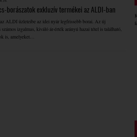
6.16.
cs-borászatok exkluzív termékei az ALDI-ban
K
z ALDI üzleteibe az idei nyár legfrissebb borai. Az új
f
számos izgalmas, kiváló ár-érték arányú hazai tétel is található,
ok is, amelyeket…