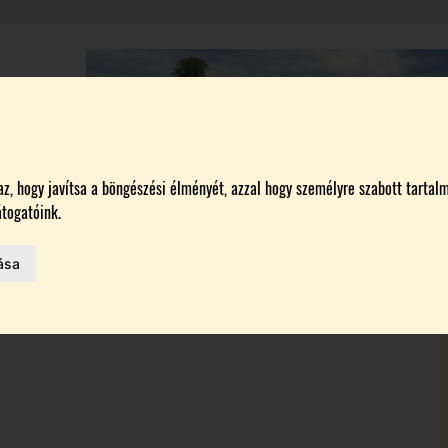
A
BORÁSZATOK
MAGYARORSZÁG LEGSZEBB SZŐLŐBIRTOKA 2026
, hogy javítsa a böngészési élményét, azzal hogy személyre szabott tartalm
togatóink.
ása
MELŐK
 AZ IDÉN