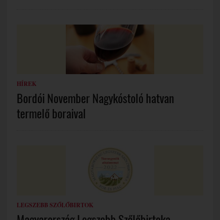
HÍREK
Bordói November Nagykóstoló hatvan
termelő boraival
LEGSZEBB SZŐLŐBIRTOK
Magyarország Legszebb Szőlőbirtoka