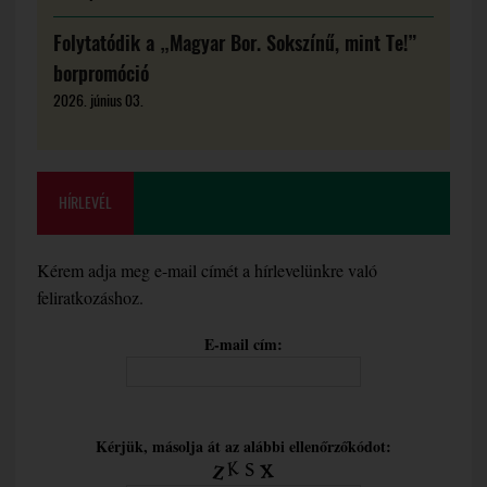
Folytatódik a „Magyar Bor. Sokszínű, mint Te!”
borpromóció
2026. június 03.
HÍRLEVÉL
Kérem adja meg e-mail címét a hírlevelünkre való
feliratkozáshoz.
E-mail cím:
Kérjük, másolja át az alábbi ellenőrzőkódot: