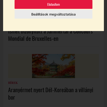
Elutasítom
Beállítások megváltoztatása
HÍREK
Ismét bizonyított a Jammertal a Concours
Mondial de Bruxelles-en
HÍREK
Aranyérmet nyert Dél-Koreában a villányi
bor