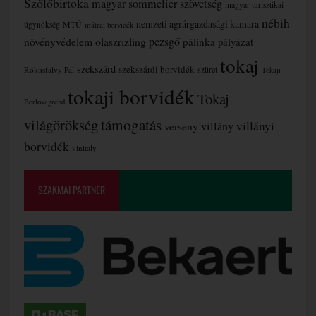
Szőlőbirtoka
magyar sommelier szövetség
magyar turisztikai
nébih
nemzeti agrárgazdasági kamara
MTÜ
ügynökség
mátrai borvidék
növényvédelem
olaszrizling
pezsgő
pálinka
pályázat
tokaj
szekszárd
szekszárdi borvidék
szüret
Rókusfalvy Pál
Tokaji
tokaji borvidék
Tokaj
Borlovagrend
támogatás
világörökség
villányi
verseny
villány
borvidék
vinitaly
SZAKMAI PARTNER