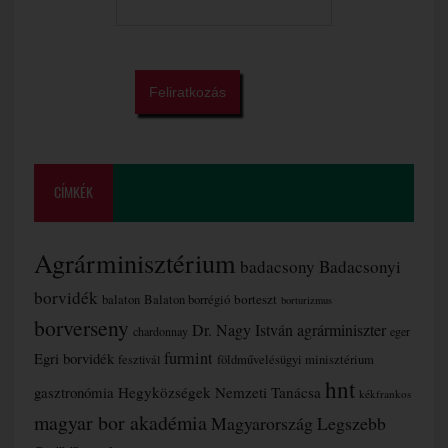
CÍMKÉK
Agrárminisztérium
badacsony
Badacsonyi
borvidék
borteszt
balaton
Balaton borrégió
borturizmus
borverseny
Dr. Nagy István agrárminiszter
chardonnay
eger
furmint
Egri borvidék
fesztivál
földművelésügyi minisztérium
hnt
gasztronómia
Hegyközségek Nemzeti Tanácsa
kékfrankos
magyar bor akadémia
Magyarország Legszebb