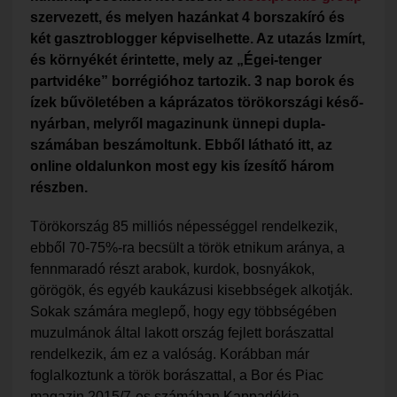
szervezett, és melyen hazánkat 4
borszakíró és
két gasztroblogger
képviselhette. Az utazás Izmírt,
és környékét érintette, mely az „Égei-tenger
partvidéke” borrégióhoz tartozik. 3 nap borok és
ízek bűvöletében a káprázatos törökországi késő-
nyárban,
melyről magazinunk ünnepi dupla-
számában beszámoltunk. Ebből látható itt, az
online oldalunkon most egy kis ízesítő három
részben.
Törökország 85 milliós népességgel rendelkezik,
ebből 70-75%-ra becsült a török etnikum aránya, a
fennmaradó részt arabok, kurdok, bosnyákok,
görögök, és egyéb kaukázusi kisebbségek alkotják.
Sokak számára meglepő, hogy egy többségében
muzulmánok által lakott ország fejlett borászattal
rendelkezik, ám ez a valóság. Korábban már
foglalkoztunk a török borászattal, a Bor és Piac
magazin 2015/7-es számában Kappadókia