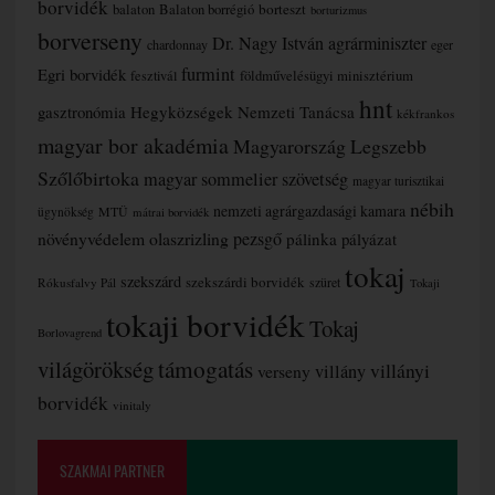
borvidék
borteszt
balaton
Balaton borrégió
borturizmus
borverseny
Dr. Nagy István agrárminiszter
chardonnay
eger
furmint
Egri borvidék
fesztivál
földművelésügyi minisztérium
hnt
gasztronómia
Hegyközségek Nemzeti Tanácsa
kékfrankos
magyar bor akadémia
Magyarország Legszebb
Szőlőbirtoka
magyar sommelier szövetség
magyar turisztikai
nébih
nemzeti agrárgazdasági kamara
MTÜ
ügynökség
mátrai borvidék
növényvédelem
olaszrizling
pezsgő
pálinka
pályázat
tokaj
szekszárd
szekszárdi borvidék
szüret
Rókusfalvy Pál
Tokaji
tokaji borvidék
Tokaj
Borlovagrend
támogatás
világörökség
villányi
verseny
villány
borvidék
vinitaly
SZAKMAI PARTNER