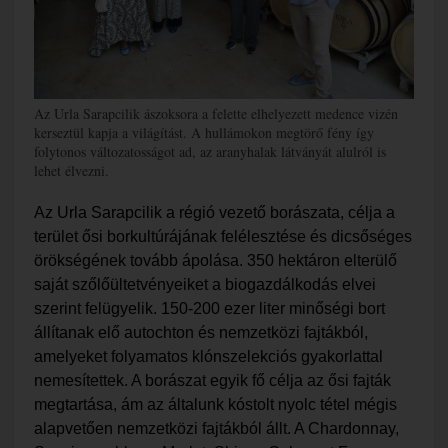
Az Urla Sarapcilik ászoksora a felette elhelyezett medence vizén
kerseztül kapja a világítást. A hullámokon megtörő fény így
folytonos változatosságot ad, az aranyhalak látványát alulról is
lehet élvezni.
Az Urla Sarapcilik a régió vezető borászata, célja a
terület ősi borkultúrájának felélesztése és dicsőséges
örökségének tovább ápolása. 350 hektáron elterülő
saját szőlőültetvényeiket a biogazdálkodás elvei
szerint felügyelik. 150-200 ezer liter minőségi bort
állítanak elő autochton és nemzetközi fajtákból,
amelyeket folyamatos klónszelekciós gyakorlattal
nemesítettek. A borászat egyik fő célja az ősi fajták
megtartása, ám az általunk kóstolt nyolc tétel mégis
alapvetően nemzetközi fajtákból állt. A Chardonnay,