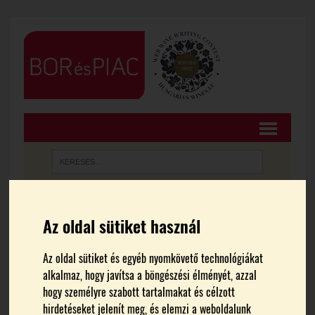
FŐOLDAL
CIKKEK
Az oldal sütiket használ
Nagy borok és csodás
Az oldal sütiket és egyéb nyomkövető technológiákat
alkalmaz, hogy javítsa a böngészési élményét, azzal
zamatok Törökországban
hogy személyre szabott tartalmakat és célzott
hirdetéseket jelenít meg, és elemzi a weboldalunk