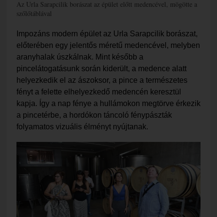
Az Urla Sarapcilik borászat az épület előtt medencével, mögötte a
szőlőtáblával
Impozáns modern épület az Urla
Sarapcilik borászat,
előterében egy jelentős méretű medencével, melyben
aranyhalak úszkálnak. Mint később a
pincelátogatásunk során kiderült, a medence alatt
helyezkedik el az ászoksor, a pince a természetes
fényt a felette elhelyezkedő medencén keresztül
kapja. Így a nap fénye a hullámokon megtörve érkezik
a pincetérbe, a hordókon táncoló fénypászták
folyamatos vizuális élményt nyújtanak.