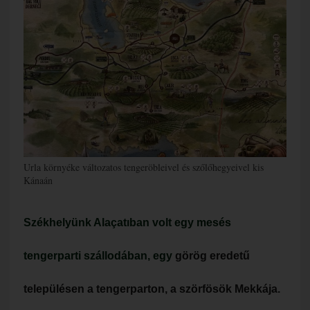
Urla környéke változatos tengeröbleivel és szőlőhegyeivel kis
Kánaán
Székhelyünk Al
açatı
ban volt egy mesés
tengerparti szállodában, egy
görög eredetű
településen a tengerparton, a szörfösök Mekkája.