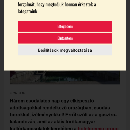
forgalmát, hogy megtudjuk honnan érkeztek a
Témák:
Hotel Antmare
Hotelpremio Group
Izmír
látogatóink.
Törökország
Elfogadom
Elutasítom
Beállítások megváltoztatása
2026.01.02.
Három csodálatos nap egy elképesztő
adottságokkal rendelkező országban, csodás
borokkal, ízélményekkel! Erről szólt az a gasztro-
kalandozás, amit az aktív török-magyar
kultúrkapcsolatok keretében a
hotelpremio group