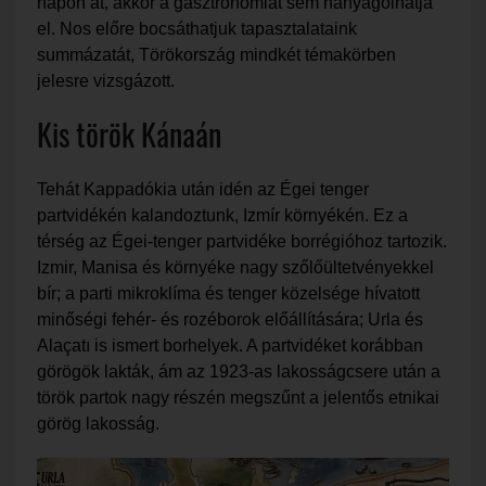
napon át, akkor a gasztronómiát sem hanyagolhatja
el. Nos előre bocsáthatjuk tapasztalataink
summázatát, Törökország mindkét témakörben
jelesre vizsgázott.
Kis török Kánaán
Tehát Kappadókia után idén az Égei tenger
partvidékén kalandoztunk, Izmír környékén. Ez a
térség az
Égei-tenger partvidéke borrégióhoz tartozik.
Izmir, Manisa és környéke nagy szőlőültetvényekkel
bír; a parti mikroklíma és tenger közelsége hívatott
minőségi fehér- és rozéborok előállítására; Urla és
Alaçatı is ismert borhelyek. A partvidéket korábban
görögök lakták, ám az 1923-as lakosságcsere után a
török partok nagy részén megszűnt a jelentős etnikai
görög lakosság.