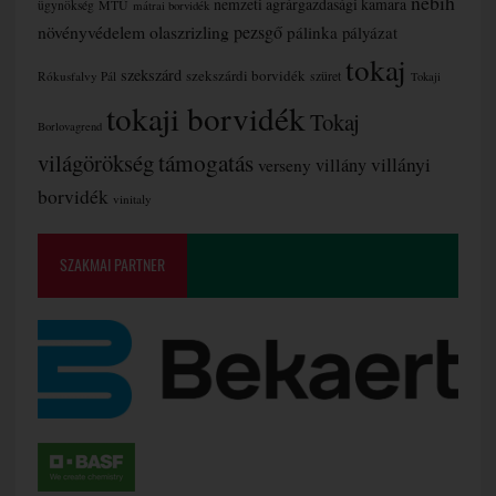
nébih
nemzeti agrárgazdasági kamara
MTÜ
ügynökség
mátrai borvidék
növényvédelem
olaszrizling
pezsgő
pálinka
pályázat
tokaj
szekszárd
szekszárdi borvidék
szüret
Rókusfalvy Pál
Tokaji
tokaji borvidék
Tokaj
Borlovagrend
támogatás
világörökség
villányi
verseny
villány
borvidék
vinitaly
SZAKMAI PARTNER