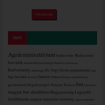
CÍMKÉK
Agrárminisztérium
badacsony
Badacsonyi
borvidék
borteszt
balaton
Balaton borrégió
borturizmus
borverseny
Dr. Nagy István agrárminiszter
chardonnay
eger
furmint
Egri borvidék
fesztivál
földművelésügyi minisztérium
hnt
gasztronómia
Hegyközségek Nemzeti Tanácsa
kékfrankos
magyar bor akadémia
Magyarország Legszebb
Szőlőbirtoka
magyar sommelier szövetség
magyar turisztikai