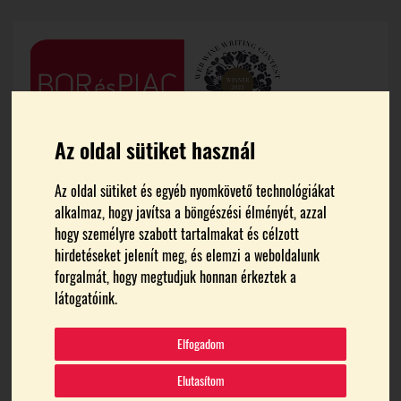
Az oldal sütiket használ
Az oldal sütiket és egyéb nyomkövető technológiákat
alkalmaz, hogy javítsa a böngészési élményét, azzal
hogy személyre szabott tartalmakat és célzott
hirdetéseket jelenít meg, és elemzi a weboldalunk
FŐOLDAL
MEDIA
forgalmát, hogy megtudjuk honnan érkeztek a
látogatóink.
K_2664
Elfogadom
Elutasítom
2024.11.23.