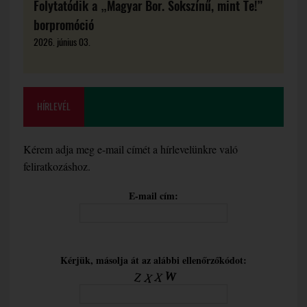
Folytatódik a „Magyar Bor. Sokszínű, mint Te!”
borpromóció
2026. június 03.
HÍRLEVÉL
Kérem adja meg e-mail címét a hírlevelünkre való
feliratkozáshoz.
E-mail cím:
Kérjük, másolja át az alábbi ellenőrzőkódot: