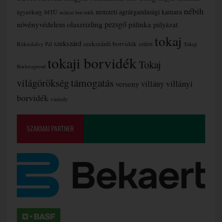
nébih
nemzeti agrárgazdasági kamara
MTÜ
ügynökség
mátrai borvidék
növényvédelem
olaszrizling
pezsgő
pálinka
pályázat
tokaj
szekszárd
szekszárdi borvidék
szüret
Rókusfalvy Pál
Tokaji
tokaji borvidék
Tokaj
Borlovagrend
támogatás
világörökség
villányi
verseny
villány
borvidék
vinitaly
SZAKMAI PARTNER