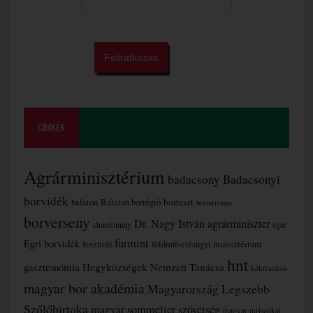
CÍMKÉK
Agrárminisztérium
badacsony
Badacsonyi
borvidék
borteszt
balaton
Balaton borrégió
borturizmus
borverseny
Dr. Nagy István agrárminiszter
chardonnay
eger
furmint
Egri borvidék
fesztivál
földművelésügyi minisztérium
hnt
gasztronómia
Hegyközségek Nemzeti Tanácsa
kékfrankos
magyar bor akadémia
Magyarország Legszebb
Szőlőbirtoka
magyar sommelier szövetség
magyar turisztikai