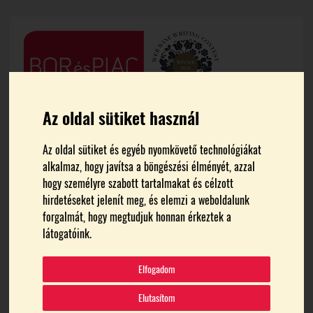
Az oldal sütiket használ
Az oldal sütiket és egyéb nyomkövető technológiákat
alkalmaz, hogy javítsa a böngészési élményét, azzal
hogy személyre szabott tartalmakat és célzott
hirdetéseket jelenít meg, és elemzi a weboldalunk
FŐOLDAL
MEDIA
forgalmát, hogy megtudjuk honnan érkeztek a
látogatóink.
BBB_2008
Elfogadom
Elutasítom
2024.07.01.