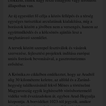
csökkent, ennek nagy része elhagyott vagy leromlott
állapotban van.
Az új egyesület fő célja a közös fellépés és a térség
egységes turisztikai arculatának kialakítása, míg a
borászok között a jövőben nem a versengés, hanem az
együttműködés és a kölcsönös ajánlás lesz a
meghatározó szemlélet.
A tervek között szerepel fesztiválok és vásárok
szervezése, fejlesztési projektek indítása európai
uniós források bevonásával, a gasztroturizmus
erősítése.
A Krónika.ro cikkében emlékeztet, hogy az Aradtól
alig 30 kilométerre keletre, az alföld és a Zaránd-
hegység találkozásánál fekvő Ménes a történelmi
Magyarország egyik leghíresebb vörösbortermelő
vidéke volt évszázadokon át, egyben Arad-Hegyalja
központja. A borvidéket 1023-tól jegyzik, amikor