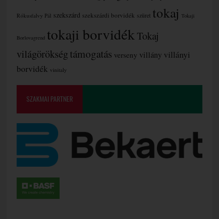
tokaj
szekszárd
szekszárdi borvidék
szüret
Rókusfalvy Pál
Tokaji
tokaji borvidék
Tokaj
Borlovagrend
támogatás
világörökség
villányi
verseny
villány
borvidék
vinitaly
SZAKMAI PARTNER