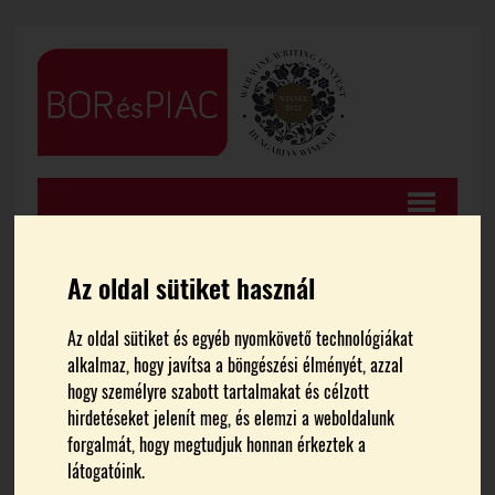
Az oldal sütiket használ
Az oldal sütiket és egyéb nyomkövető technológiákat
FŐOLDAL
HÍREK
alkalmaz, hogy javítsa a böngészési élményét, azzal
hogy személyre szabott tartalmakat és célzott
Egyesület alakul az arad-
hirdetéseket jelenít meg, és elemzi a weboldalunk
forgalmát, hogy megtudjuk honnan érkeztek a
hegyaljai történelmi
látogatóink.