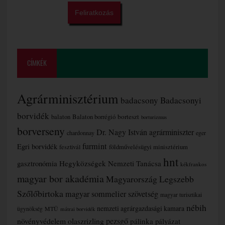
CÍMKÉK
Agrárminisztérium
badacsony
Badacsonyi
borvidék
borteszt
balaton
Balaton borrégió
borturizmus
borverseny
Dr. Nagy István agrárminiszter
chardonnay
eger
furmint
Egri borvidék
fesztivál
földművelésügyi minisztérium
hnt
gasztronómia
Hegyközségek Nemzeti Tanácsa
kékfrankos
magyar bor akadémia
Magyarország Legszebb
Szőlőbirtoka
magyar sommelier szövetség
magyar turisztikai
nébih
nemzeti agrárgazdasági kamara
MTÜ
ügynökség
mátrai borvidék
növényvédelem
olaszrizling
pezsgő
pálinka
pályázat