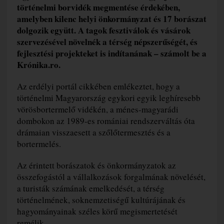
történelmi borvidék megmentése érdekében,
amelyben kilenc helyi önkormányzat és 17 borászat
dolgozik együtt. A tagok fesztiválok és vásárok
szervezésével növelnék a térség népszerűségét, és
fejlesztési projekteket is indítanának – számolt be a
Krónika.ro.
Az erdélyi portál cikkében emlékeztet, hogy a
történelmi Magyarország egykori egyik leghíresebb
vörösbortermelő vidékén, a ménes-magyarádi
dombokon az 1989-es romániai rendszerváltás óta
drámaian visszaesett a szőlőtermesztés és a
bortermelés.
Az érintett borászatok és önkormányzatok az
összefogástól a vállalkozások forgalmának növelését,
a turisták számának emelkedését, a térség
történelmének, soknemzetiségű kultúrájának és
hagyományainak széles körű megismertetését
remélik.