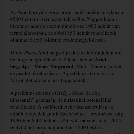
Az Arad környéki vörösbortermelő vidéken egykoron
6500 hektáron termesztettek szőlőt. Napjainkban a
hivatalos adatok szerint mindössze 1000 hektár van
termő állapotban, és ebből 550 hektár rendelkezik
oltalmat élvező földrajzi eredetmegjelöléssel.
Mihai Pasca
Arad megyei prefektus hétfőn jelentette
Arad-
be, hogy megtették az első lépéseket az
hegyalja – Ménes-Magyarád
(Minis-Maderat) nevű
egyesület létrehozására. A prefektúra támogatja a
folyamatot, de nem lesz tagja ennek.
A prefektus szerint a térség „óriási, de alig
kihasznált” gazdasági és turisztikai potenciállal
rendelkezik. A szőlőterületek visszaszorulása az
elmúlt évtizedek „alulteljesítésének” eredménye: míg
1990-ben 6500 hektár szőlő volt művelés alatt, 2004-
re 3700 hektárra, napjainkban 2500 hektárra