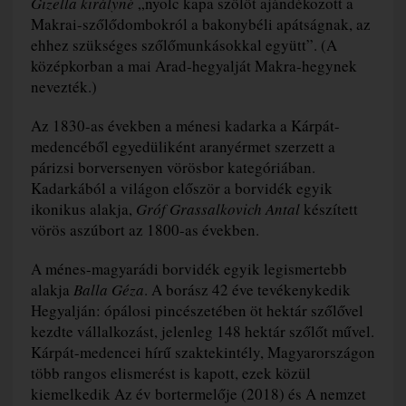
Gizella királyné
„nyolc kapa szőlőt ajándékozott a
Makrai-szőlődombokról a bakonybéli apátságnak, az
ehhez szükséges szőlőmunkásokkal együtt”. (A
középkorban a mai Arad-hegyalját Makra-hegynek
nevezték.)
Az 1830-as években a ménesi kadarka a Kárpát-
medencéből egyedüliként aranyérmet szerzett a
párizsi borversenyen vörösbor kategóriában.
Kadarkából a világon először a borvidék egyik
ikonikus alakja,
Gróf Grassalkovich Antal
készített
vörös aszúbort az 1800-as években.
A ménes-magyarádi borvidék egyik legismertebb
alakja
Balla Géza
. A borász 42 éve tevékenykedik
Hegyalján: ópálosi pincészetében öt hektár szőlővel
kezdte vállalkozást, jelenleg 148 hektár szőlőt művel.
Kárpát-medencei hírű szaktekintély, Magyarországon
több rangos elismerést is kapott, ezek közül
kiemelkedik Az év bortermelője (2018) és A nemzet