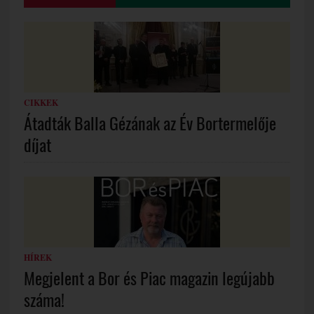
CIKKEK
Átadták Balla Gézának az Év Bortermelője
díjat
HÍREK
Megjelent a Bor és Piac magazin legújabb
száma!