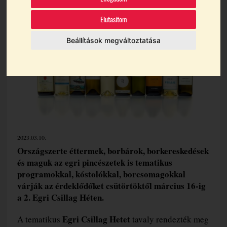
Egri Csillag
Egri Csillag Hét
Elutasítom
Beállítások megváltoztatása
2023.03.10.
Országszerte éttermek, borbárok, borkereskedések
és maguk az egri pincészetek is tematikus
programokkal, kóstolókkal, borcsomagokkal
várják az érdeklődőket csütörtöktől március 16-ig
a 2. Egri Csillag Héten.
Egri Csillag Hetet
A tematikus
tavaly rendezték meg