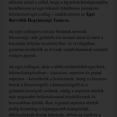
először, azzal a céllal, hogy a figyelem középpontjába
kerülhessen az egri bikavér fehérboros párjaként
Egri
létrehozott egri csillag – emlékeztetett az
Borvidék Hegyközségi Tanácsa
.
Az egri csillagot a tavasz borának nevezik
frissessége, üde gyümölcsös aromái miatt és mert a
házasítás folytán összetett illat- és ízvilágában
gyakran érezhetők az évszak szimbólumának számító
virágos jegyek.
Az egri csillagot, akár a többi eredetvédett egri bort,
három kategóriában – classicus, superior és grand
superior – készíthetik a borászatok. Amíg a classicus
borok a frissességről, a könnyedségről és a
gyümölcsösségről szólnak, addig a superior tételek
már magasabb beltartalommal rendelkeznek és
hosszabban érlelik őket, a grand superior tételek
pedig kizárólag a legmagasabb kategóriájú,
dűlőszelektált borok lehetnek, ebben az esetben a