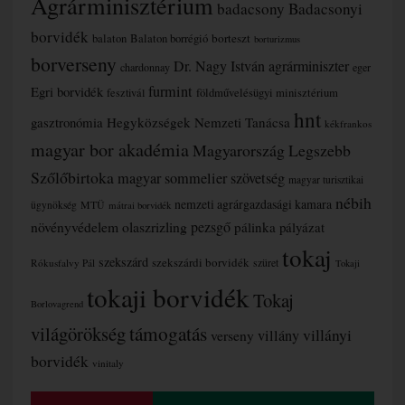
Agrárminisztérium
badacsony
Badacsonyi
borvidék
borteszt
balaton
Balaton borrégió
borturizmus
borverseny
Dr. Nagy István agrárminiszter
chardonnay
eger
furmint
Egri borvidék
fesztivál
földművelésügyi minisztérium
hnt
gasztronómia
Hegyközségek Nemzeti Tanácsa
kékfrankos
magyar bor akadémia
Magyarország Legszebb
Szőlőbirtoka
magyar sommelier szövetség
magyar turisztikai
nébih
nemzeti agrárgazdasági kamara
MTÜ
ügynökség
mátrai borvidék
növényvédelem
olaszrizling
pezsgő
pálinka
pályázat
tokaj
szekszárd
szekszárdi borvidék
szüret
Rókusfalvy Pál
Tokaji
tokaji borvidék
Tokaj
Borlovagrend
támogatás
világörökség
villányi
verseny
villány
borvidék
vinitaly