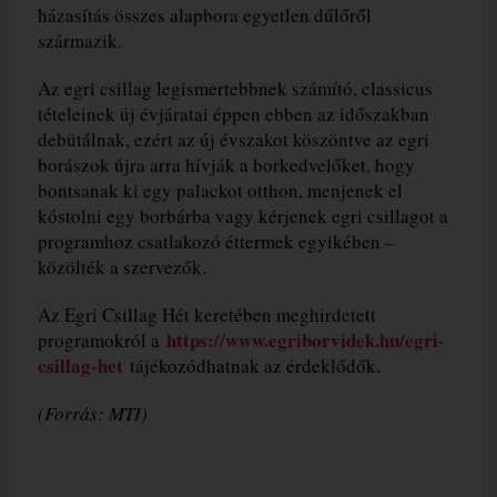
házasítás összes alapbora egyetlen dűlőről
származik.
Az egri csillag legismertebbnek számító, classicus
tételeinek új évjáratai éppen ebben az időszakban
debütálnak, ezért az új évszakot köszöntve az egri
borászok újra arra hívják a borkedvelőket, hogy
bontsanak ki egy palackot otthon, menjenek el
kóstolni egy borbárba vagy kérjenek egri csillagot a
programhoz csatlakozó éttermek egyikében –
közölték a szervezők.
Az Egri Csillag Hét keretében meghirdetett
https://www.egriborvidek.hu/egri-
programokról a
csillag-het
tájékozódhatnak az érdeklődők.
(Forrás: MTI)