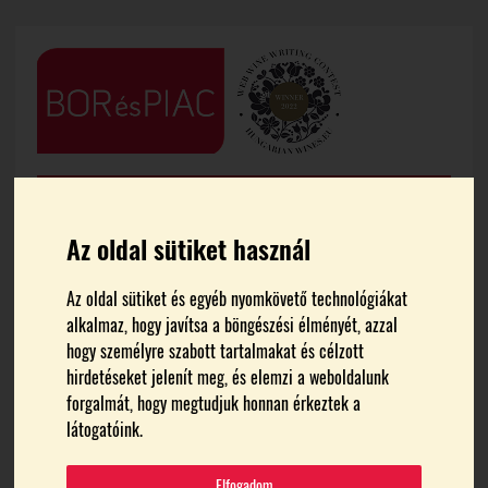
Az oldal sütiket használ
Az oldal sütiket és egyéb nyomkövető technológiákat
alkalmaz, hogy javítsa a böngészési élményét, azzal
FŐOLDAL
HÍREK
hogy személyre szabott tartalmakat és célzott
hirdetéseket jelenít meg, és elemzi a weboldalunk
Elindult az Egri Csillag Hét
forgalmát, hogy megtudjuk honnan érkeztek a
látogatóink.
Témák:
Egri Borvidék Hegyközségi Tanácsa
Elfogadom