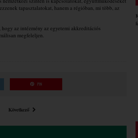
és nemzetközi szinten is kapcsolatokat, együttműködéseket
rezzenek tapasztalatokat, hanem a régióban, mi több, az
K
f
, hogy az intézmény az egyetemi akkreditációs
málisan megfeleljen.
PIN
Következő