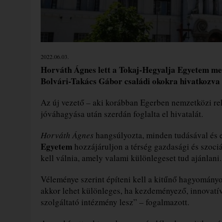
2022.06.03.
Horváth Ágnes lett a Tokaj-Hegyalja Egyetem meg
Bolvári-Takács Gábor családi okokra hivatkozva 
Az új vezető – aki korábban Egerben nemzetközi rek
jóváhagyása után szerdán foglalta el hivatalát.
Horváth Ágnes
hangsúlyozta, minden tudásával és e
Egyetem
hozzájáruljon a térség gazdasági és szoc
kell válnia, amely valami különlegeset tud ajánlani.
Véleménye szerint építeni kell a kitűnő hagyományo
akkor lehet különleges, ha kezdeményező, innovatív
szolgáltató intézmény lesz” – fogalmazott.