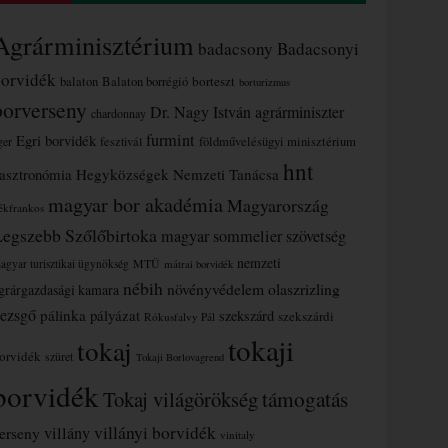
Agrárminisztérium
badacsony
Badacsonyi
borvidék
borteszt
balaton
Balaton borrégió
borturizmus
borverseny
Dr. Nagy István agrárminiszter
chardonnay
furmint
Egri borvidék
ger
fesztivál
földművelésügyi minisztérium
hnt
asztronómia
Hegyközségek Nemzeti Tanácsa
magyar bor akadémia
Magyarország
ékfrankos
Legszebb Szőlőbirtoka
magyar sommelier szövetség
nemzeti
MTÜ
agyar turisztikai ügynökség
mátrai borvidék
nébih
növényvédelem
olaszrizling
grárgazdasági kamara
ezsgő
pálinka
pályázat
szekszárd
szekszárdi
Rókusfalvy Pál
tokaji
tokaj
orvidék
szüret
Tokaji Borlovagrend
borvidék
támogatás
Tokaj világörökség
villányi borvidék
erseny
villány
vinitaly