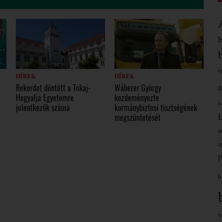
e
HÍREK
HÍREK
g
Wáberer György
Rekordot döntött a Tokaj-
kezdeményezte
Hegyalja Egyetemre
k
kormánybiztosi tisztségének
jelentkezők száma
megszüntetését
m
a
p
b
v