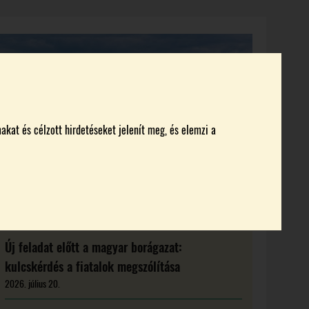
KI KICSODA
RENDEZVÉNYEK
MAGAZIN
akat és célzott hirdetéseket jelenít meg, és elemzi a
Új feladat előtt a magyar borágazat:
kulcskérdés a fiatalok megszólítása
2026. július 20.