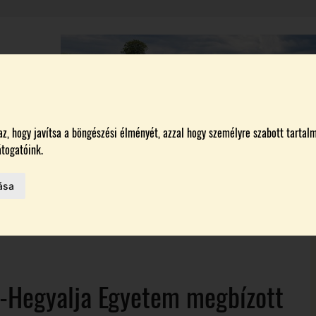
A
BORÁSZATOK
MAGYARORSZÁG LEGSZEBB SZŐLŐBIRTOKA 2026
, hogy javítsa a böngészési élményét, azzal hogy személyre szabott tartalm
togatóink.
ása
MELŐK
 AZ IDÉN
j-Hegyalja Egyetem megbízott