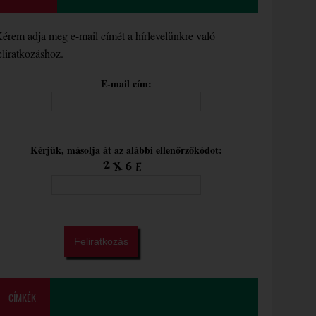
érem adja meg e-mail címét a hírlevelünkre való
eliratkozáshoz.
E-mail cím:
Kérjük, másolja át az alábbi ellenőrzőkódot:
CÍMKÉK