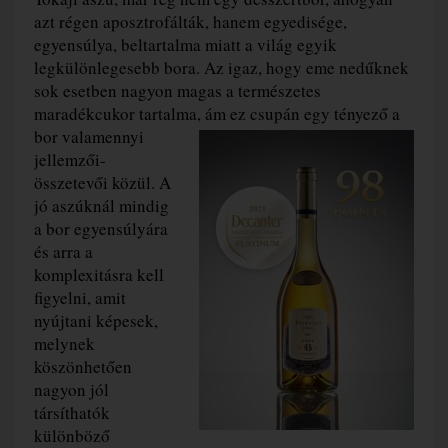
azt régen aposztrofálták, hanem egyedisége,
egyensúlya, beltartalma miatt a világ egyik
legkülönlegesebb bora. Az igaz, hogy eme nedűknek
sok esetben nagyon magas a természetes
maradékcukor tartalma, ám ez csupán egy tényező a
bor valamennyi
jellemzői-
összetevői közül. A
jó aszúknál mindig
a bor egyensúlyára
és arra a
komplexitásra kell
figyelni, amit
nyújtani képesek,
melynek
köszönhetően
nagyon jól
társíthatók
különböző