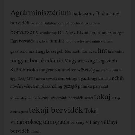
Agrárminisztérium
badacsony
Badacsonyi
borvidék
borteszt
balaton
Balaton borrégió
borturizmus
borverseny
Dr. Nagy István agrárminiszter
chardonnay
eger
furmint
Egri borvidék
fesztivál
földművelésügyi minisztérium
hnt
gasztronómia
Hegyközségek Nemzeti Tanácsa
kékfrankos
magyar bor akadémia
Magyarország Legszebb
Szőlőbirtoka
magyar sommelier szövetség
magyar turisztikai
nébih
nemzeti agrárgazdasági kamara
MTÜ
ügynökség
mátrai borvidék
növényvédelem
olaszrizling
pezsgő
pálinka
pályázat
tokaj
szekszárd
szekszárdi borvidék
szüret
Rókusfalvy Pál
Tokaji
tokaji borvidék
Tokaj
Borlovagrend
támogatás
világörökség
villányi
verseny
villány
borvidék
vinitaly