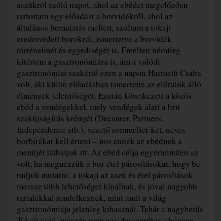
aszúkról szóló napot, ahol az ebédet megelőzően
tartottam egy előadást a borvidékről, ahol az
általános bemutatás mellett, szóltam a tokaji
eredetvédett borokról, ismertetve a borvidék
történelmét és egyediségét is. Emellett némileg
kitértem a gasztronómiára is, ám a valódi
gasztronómiai szakértő ezen a napon Harmath Csaba
volt, aki külön előadásban ismertette az előttünk álló
élmények jelentőségét. Ezután következett a közös
ebéd a vendégekkel, mely vendégek alatt a brit
szakújságírás krémjét (Decanter, Partners,
Independence stb.), vezető sommelier-ket, neves
borbírákat kell érteni – nos ennek az ebédnek a
menüjét láthatjuk itt. Az ebéd célja egyértelműen az
volt, ha megnézzük a bor-étel párosításokat, hogy be
tudjuk mutatni: a tokaji az aszú és étel párosítások
messze több lehetőséget kínálnak, és jóval nagyobb
tartalékkal rendelkeznek, mint amit a világ
gasztronómiája jelenleg kihasznál. Tehát a nagybetűs
Tokaji aszú, már rég nem egy desszertbor, ahogyan