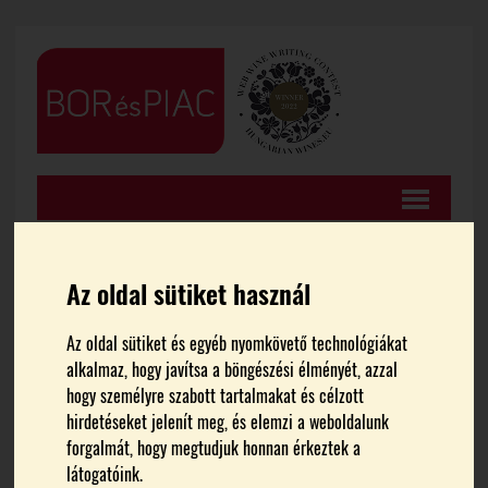
Az oldal sütiket használ
FŐOLDAL
GASZTRONÓMIA
Az oldal sütiket és egyéb nyomkövető technológiákat
alkalmaz, hogy javítsa a böngészési élményét, azzal
Nemzetközi szinten is
hogy személyre szabott tartalmakat és célzott
hirdetéseket jelenít meg, és elemzi a weboldalunk
bemutatták a Tokaji aszú
forgalmát, hogy megtudjuk honnan érkeztek a
látogatóink.