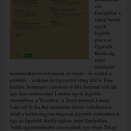
ció.
Európában a
tokaji borok
egyik
legjobb
piaca az
Egyesült
Királyság,
ezért
stratégiai
kommunikációt folytatunk az ottani – és ezáltal a
globális – szakmai és fogyasztói réteg felé is. Eme
közlési, bemutatói csatornával élve hoztunk tető alá
egy őszi rendezvényt London egyik legjobb
éttermében, a Trivetben. A Trivet étterem Johnny
Lake séf és Isa Bal sommelier közös vállalkozása,
mind a ketten nagyon magasan jegyzett szakemberek
úgy az Egyesült Királyságban, mint Európában.
Velük együttműködve szerveztünk egy olyan Tokaji