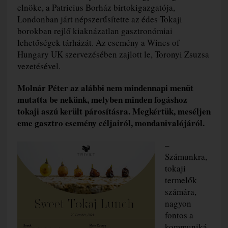
elnöke, a Patricius Borház birtokigazgatója,
Londonban járt népszerűsítette az édes Tokaji
borokban rejlő kiaknázatlan gasztronómiai
lehetőségek tárházát. Az esemény a Wines of
Hungary UK szervezésében zajlott le, Toronyi Zsuzsa
vezetésével.
Molnár Péter az alábbi nem mindennapi menüt
mutatta be nekünk, melyben minden fogáshoz
tokaji aszú került párosításra. Megkértük, meséljen
eme gasztro esemény céljairól, mondanivalójáról.
–
Számunkra,
tokaji
termelők
számára,
nagyon
fontos a
kommuniká