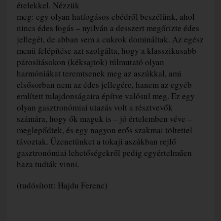
ételekkel. Nézzük
meg: egy olyan hatfogásos ebédről beszélünk, ahol
nincs édes fogás – nyilván a desszert megőrizte édes
jellegét, de abban sem a cukrok domináltak. Az egész
menü felépítése azt szolgálta, hogy a klasszikusabb
párosításokon (kéksajtok) túlmutató olyan
harmóniákat teremtsenek meg az aszúkkal, ami
elsősorban nem az édes jellegére, hanem az egyéb
említett tulajdonságaira építve valósul meg. Ez egy
olyan gasztronómiai utazás volt a résztvevők
számára, hogy ők maguk is – jó értelemben véve –
meglepődtek, és egy nagyon erős szakmai töltettel
távoztak. Üzenetünket a tokaji aszúkban rejlő
gasztronómiai lehetőségekről pedig egyértelműen
haza tudták vinni.
(tudósított: Hajdu Ferenc)