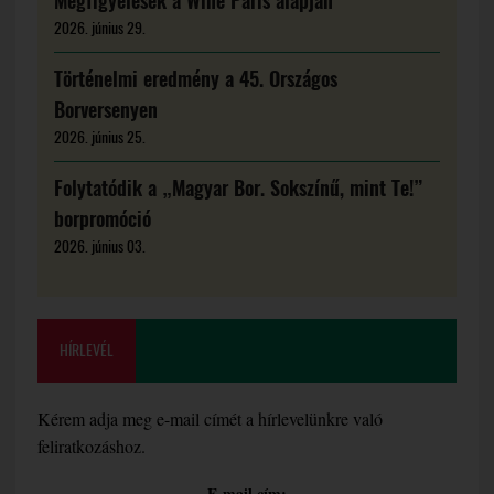
Megfigyelések a Wine Paris alapján
2026. június 29.
Történelmi eredmény a 45. Országos
Borversenyen
2026. június 25.
Folytatódik a „Magyar Bor. Sokszínű, mint Te!”
borpromóció
2026. június 03.
HÍRLEVÉL
Kérem adja meg e-mail címét a hírlevelünkre való
feliratkozáshoz.
E-mail cím: