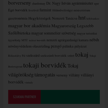
borverseny
Dr. Nagy István agrárminiszter
chardonnay
eger
furmint
Egri borvidék
fesztivál
földművelésügyi minisztérium
hnt
gasztronómia
Hegyközségek Nemzeti Tanácsa
kékfrankos
magyar bor akadémia
Magyarország Legszebb
Szőlőbirtoka
magyar sommelier szövetség
magyar turisztikai
nébih
nemzeti agrárgazdasági kamara
MTÜ
ügynökség
mátrai borvidék
növényvédelem
olaszrizling
pezsgő
pálinka
pályázat
tokaj
szekszárd
szekszárdi borvidék
szüret
Rókusfalvy Pál
Tokaji
tokaji borvidék
Tokaj
Borlovagrend
támogatás
világörökség
villányi
verseny
villány
borvidék
vinitaly
SZAKMAI PARTNER