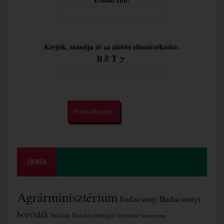
Kérjük, másolja át az alábbi ellenőrzőkódot:
CÍMKÉK
Agrárminisztérium
badacsony
Badacsonyi
borvidék
borteszt
balaton
Balaton borrégió
borturizmus