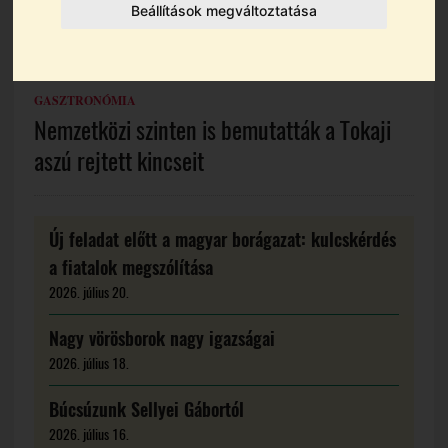
Beállítások megváltoztatása
GASZTRONÓMIA
Nemzetközi szinten is bemutatták a Tokaji
aszú rejtett kincseit
Új feladat előtt a magyar borágazat: kulcskérdés
a fiatalok megszólítása
2026. július 20.
Nagy vörösborok nagy igazságai
2026. július 18.
Búcsúzunk Sellyei Gábortól
2026. július 16.