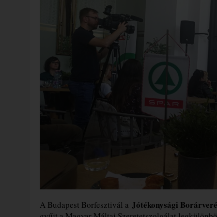
Jótékonysági Borárveré
A Budapest Borfesztivál a
gyűjt a Magyar Máltai Szeretetszolgálat legkülönb