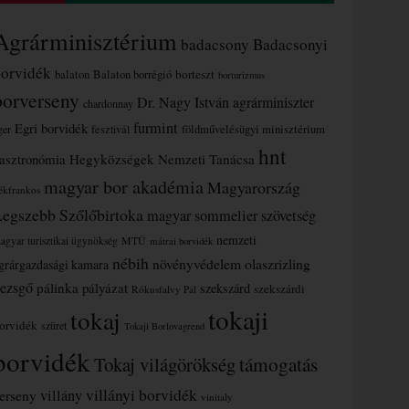
Agrárminisztérium
badacsony
Badacsonyi
borvidék
borteszt
balaton
Balaton borrégió
borturizmus
borverseny
Dr. Nagy István agrárminiszter
chardonnay
furmint
Egri borvidék
ger
fesztivál
földművelésügyi minisztérium
hnt
asztronómia
Hegyközségek Nemzeti Tanácsa
magyar bor akadémia
Magyarország
ékfrankos
Legszebb Szőlőbirtoka
magyar sommelier szövetség
nemzeti
MTÜ
agyar turisztikai ügynökség
mátrai borvidék
nébih
növényvédelem
olaszrizling
grárgazdasági kamara
ezsgő
pálinka
pályázat
szekszárd
szekszárdi
Rókusfalvy Pál
tokaji
tokaj
orvidék
szüret
Tokaji Borlovagrend
borvidék
támogatás
Tokaj világörökség
villányi borvidék
erseny
villány
vinitaly