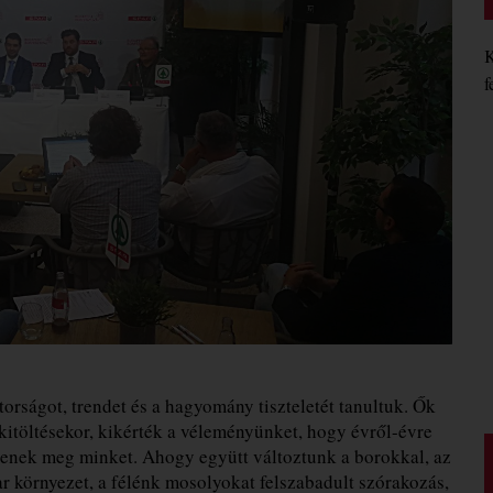
K
f
torságot, trendet és a hagyomány tiszteletét tanultuk. Ők
 kitöltésekor, kikérték a véleményünket, hogy évről-évre
enek meg minket. Ahogy együtt változtunk a borokkal, az
 környezet, a félénk mosolyokat felszabadult szórakozás,