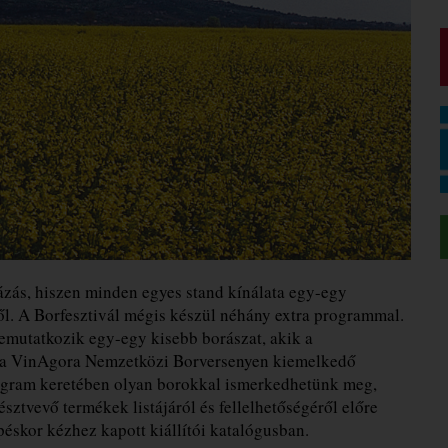
zás, hiszen minden egyes stand kínálata egy-egy
ből. A Borfesztivál mégis készül néhány extra programmal.
mutatkozik egy-egy kisebb borászat, akik a
m a VinAgora Nemzetközi Borversenyen kiemelkedő
gram keretében olyan borokkal ismerkedhetünk meg,
ztvevő termékek listájáról és fellelhetőségéről előre
péskor kézhez kapott kiállítói katalógusban.