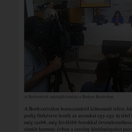
A Borfesztivál sajtótájékoztatója a Bárkert Bisztróban
A Borfesztiválon borászainktól kifinomult ízlést, bá
pedig fürkészve lesték az arcunkat egy-egy új tétel
még szebb, még kiválóbb borokkal örvendeztethess
elmúlt harminc évben a szerény körülményeket pazar