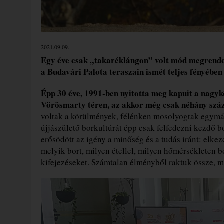
2021.09.09.
Egy éve csak „takaréklángon” volt mód megrendezn
a Budavári Palota teraszain ismét teljes fényébe
Épp 30 éve, 1991-ben nyitotta meg kapuit a nagyk
Vörösmarty téren, az akkor még csak néhány száz 
voltak a körülmények, félénken mosolyogtak egymá
újjászülető borkultúrát épp csak felfedezni kezdő 
erősödött az igény a minőség és a tudás iránt: elkez
melyik bort, milyen étellel, milyen hőmérsékleten b
kifejezéseket. Számtalan élményből raktuk össze, mit