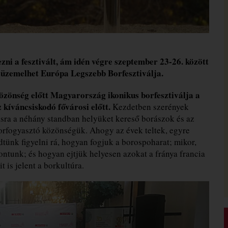
i a fesztivált, ám idén végre szeptember 23-26. között
n üzemelhet Európa Legszebb Borfesztiválja.
özönség előtt Magyarország ikonikus borfesztiválja a
kíváncsiskodó fővárosi előtt.
Kezdetben szerények
sra a néhány standban helyüket kereső borászok és az
borfogyasztó közönségük. Ahogy az évek teltek, egyre
dtünk figyelni rá, hogyan fogjuk a borospoharat; mikor,
ontunk; és hogyan ejtjük helyesen azokat a fránya francia
 is jelent a borkultúra.