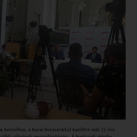
s
keretében, a hazai borászokkal karöltve már 21 éve
özőbb céljainak megvalósítására. A borászok mindig