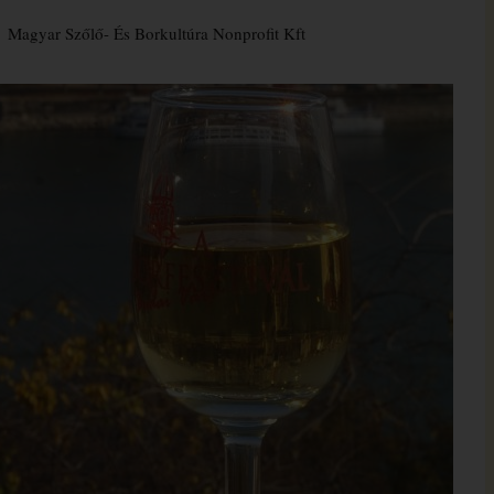
Magyar Szőlő- És Borkultúra Nonprofit Kft