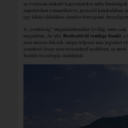
az óvatosan alakuló kapcsolatokat mély barátságok v
napsütésben romantikázva, perzselő kánikulában a
egy faház oldalához simulva borozgatni, beszélgetn
A „somlóiság” megmásíthatatlan ízvilág, amit csak
Borfesztivál vendége Somló
magukban. Az idei
, a
nem messze fekszik, mégis teljesen más jegyeket vis
semmivel össze nem téveszthető nedűiben, az most 1
Somlói összefogás standjánál.