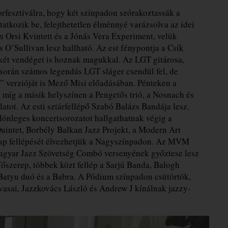
orfesztiválra, hogy két színpadon szórakoztassák a
tkozik be, felejthetetlen élménnyé varázsolva az idei
án Orsi Kvintett és a Jónás Vera Experiment, velük
’Sullivan lesz hallható. Az est fénypontja a Csík
t két vendéget is hoznak magukkal. Az LGT gitárosa,
orán számos legendás LGT sláger csendül fel, de
t” verzióját is Mező Misi előadásában. Pénteken a
míg a másik helyszínen a Pengetős trió, a Nosnach és
tot. Az esti sztárfellépő Szabó Balázs Bandája lesz.
önleges koncertsorozatot hallgathatnak végig a
uintet, Borbély Balkan Jazz Projekt, a Modern Art
oup fellépését élvezhetjük a Nagyszínpadon. Az MVM
agyar Jazz Szövetség Combó versenyének győztese lesz
főszerep, többek közt fellép a Sarjú Banda, Balogh
 Batyu duó és a Babra. A Pódium színpadon csütörtök,
vasai, Jazzkovács László és Andrew J kínálnak jazzy-