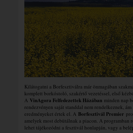
Kilátogatni a Borfesztiválra már önmagában szakmá
komplett borkóstoló, szakértő vezetéssel, első kéz
VinAgora Felfedezettek Házában
A
minden nap be
rendezvényen saját standdal nem rendelkeznek, á
Borfesztivál Premier
eredményeket értek el. A
pro
amelyek most debütálnak a piacon. A programban rés
lehet tájékozódni a fesztivál honlapján, vagy a belé