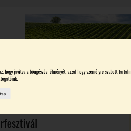
A
BORÁSZATOK
MAGYARORSZÁG LEGSZEBB SZŐLŐBIRTOKA 2026
, hogy javítsa a böngészési élményét, azzal hogy személyre szabott tartalm
togatóink.
MELŐK
ása
 AZ IDÉN
rfesztivál