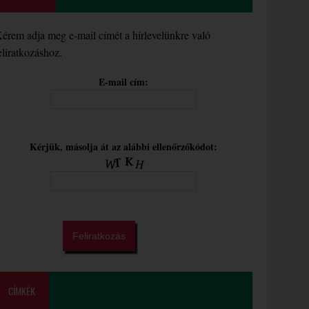
érem adja meg e-mail címét a hírlevelünkre való
eliratkozáshoz.
E-mail cím:
Kérjük, másolja át az alábbi ellenőrzőkódot:
CÍMKÉK