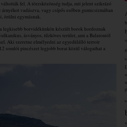
áltották fel. A törzsközönség tudja, mit jelent szikrázó
z árnyékot vadászva, vagy csípős esőben gumicsizmában
i, örülni egymásnak.
 a legkisebb borvidékünkön készült borok hordoznak
 vulkanikus, ásványos, tűzköves terület, ami a Balatontól
e
el. Aki szeretne elmélyedni az egyedülálló terroir
2 somlói pincészet legjobb borai közül válogathat a
g
k
m
a
p
b
v