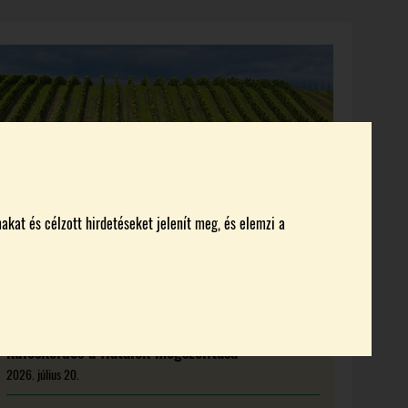
KI KICSODA
RENDEZVÉNYEK
MAGAZIN
akat és célzott hirdetéseket jelenít meg, és elemzi a
Új feladat előtt a magyar borágazat:
kulcskérdés a fiatalok megszólítása
2026. július 20.