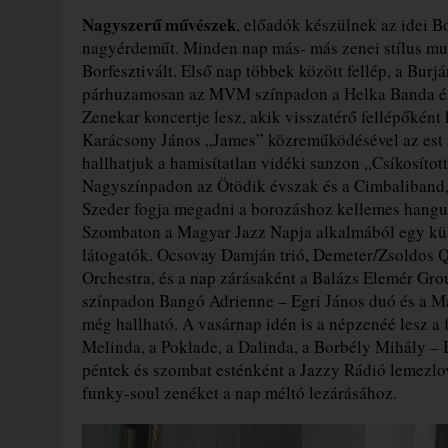
Nagyszerű művészek
, előadók készülnek az idei B
nagyérdeműt. Minden nap más- más zenei stílus muta
Borfesztivált. Első nap többek között fellép, a Burj
párhuzamosan az MVM színpadon a Helka Banda és O
Zenekar koncertje lesz, akik visszatérő fellépőkén
Karácsony János „James” közreműködésével az est s
hallhatjuk a hamisítatlan vidéki sanzon „Csíkosítot
Nagyszínpadon az Ötödik évszak és a Cimbaliband, 
Szeder fogja megadni a borozáshoz kellemes hangula
Szombaton a Magyar Jazz Napja alkalmából egy kül
látogatók. Ocsovay Damján trió, Demeter/Zsoldos Q
Orchestra, és a nap zárásaként a Balázs Elemér Gr
színpadon Bangó Adrienne – Egri János duó és a M
még hallható. A vasárnap idén is a népzenéé lesz a 
Melinda, a Poklade, a Dalinda, a Borbély Mihály –
péntek és szombat esténként a Jazzy Rádió lemezlo
funky-soul zenéket a nap méltó lezárásához.