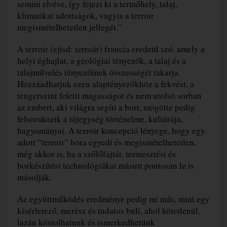
semmi elvéve, így fejezi ki a termőhely, talaj,
klimatikai adottságok, vagyis a terroir
megismételhetetlen jellegét.”
A terroir (ejtsd: terroár) francia eredetű szó, amely a
helyi éghajlat, a geológiai tényezők, a talaj és a
talajművelés tényezőinek összességét takarja.
Hozzáadhatjuk ezen alaptényezőkhöz a fekvést, a
tengerszint feletti magasságot és nem utolsó sorban
az embert, aki világra segíti a bort, mögötte pedig
felsorakozik a tájegység történelme, kultúrája,
hagyományai. A terroir koncepció lényege, hogy egy
adott “terroir” bora egyedi és megismételhetetlen,
még akkor is, ha a szőlőfajtát, termesztési és
borkészítési technológiákat másutt pontosan le is
másolják.
Az együttműködés eredménye pedig mi más, mint egy
kísérletező, merész és tudatos buli, ahol kötetlenül,
lazán kóstolhatunk és ismerkedhetünk