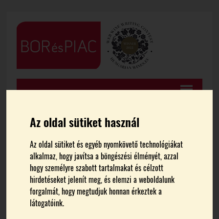
Az oldal sütiket használ
Az oldal sütiket és egyéb nyomkövető technológiákat
FŐOLDAL
GASZTRONÓMIA
alkalmaz, hogy javítsa a böngészési élményét, azzal
hogy személyre szabott tartalmakat és célzott
MITISZOL? goes Balaton!
hirdetéseket jelenít meg, és elemzi a weboldalunk
forgalmát, hogy megtudjuk honnan érkeztek a
látogatóink.
Témák:
Balaton
Mitiszol
Szentbékálla