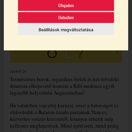
Elfogadom
Elutasítom
Beállítások megváltoztatása
2019.07.29.
Természetes borok, organikus ételek és két felvidéki
űrturista elképesztő lemezei a Káli medence egyik
legszebb helyszínén Augusztusban!
Ha valakiben van elég kurázsi, veszi a bátorságot és
eltávolodik a Balaton északi partjának 5km-es,
közvetlen vonzás körzetétől, könnyen érhetik még
kellemes meglepetések. Mind építészeti, mind pedig