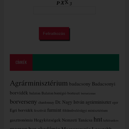
CÍMKÉK
Agrárminisztérium
badacsony
Badacsonyi
borvidék
borteszt
balaton
Balaton borrégió
borturizmus
borverseny
Dr. Nagy István agrárminiszter
chardonnay
eger
furmint
Egri borvidék
fesztivál
földművelésügyi minisztérium
hnt
gasztronómia
Hegyközségek Nemzeti Tanácsa
kékfrankos
magyar bor akadémia
Magyarország Legszebb