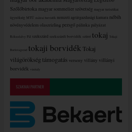
Szőlőbirtoka
magyar sommelier szövetség
magyar turisztikai
nébih
nemzeti agrárgazdasági kamara
MTÜ
ügynökség
mátrai borvidék
növényvédelem
olaszrizling
pezsgő
pálinka
pályázat
tokaj
szekszárd
szekszárdi borvidék
szüret
Rókusfalvy Pál
Tokaji
tokaji borvidék
Tokaj
Borlovagrend
támogatás
világörökség
villányi
verseny
villány
borvidék
vinitaly
SZAKMAI PARTNER