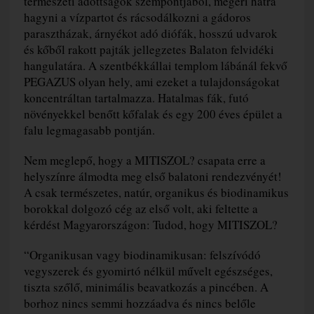
természeti adottságok szempontjából, megéri hátra
hagyni a vízpartot és rácsodálkozni a gádoros
parasztházak, árnyékot adó diófák, hosszú udvarok
és kőből rakott pajták jellegzetes Balaton felvidéki
hangulatára. A szentbékkállai templom lábánál fekvő
PEGAZUS olyan hely, ami ezeket a tulajdonságokat
koncentráltan tartalmazza. Hatalmas fák, futó
növényekkel benőtt kőfalak és egy 200 éves épület a
falu legmagasabb pontján.
Nem meglepő, hogy a MITISZOL? csapata erre a
helyszínre álmodta meg első balatoni rendezvényét!
A csak természetes, natúr, organikus és biodinamikus
borokkal dolgozó cég az első volt, aki feltette a
kérdést Magyarországon: Tudod, hogy MITISZOL?
“Organikusan vagy biodinamikusan: felszívódó
vegyszerek és gyomirtó nélkül művelt egészséges,
tiszta szőlő, minimális beavatkozás a pincében. A
borhoz nincs semmi hozzáadva és nincs belőle