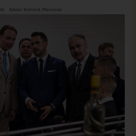
dék
Juhász Testvérek Pincészete