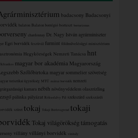
Agrárminisztérium
badacsony
Badacsonyi
borvidék
borteszt
balaton
Balaton borrégió
borturizmus
borverseny
Dr. Nagy István agrárminiszter
chardonnay
furmint
Egri borvidék
ger
fesztivál
földművelésügyi minisztérium
hnt
asztronómia
Hegyközségek Nemzeti Tanácsa
magyar bor akadémia
Magyarország
ékfrankos
Legszebb Szőlőbirtoka
magyar sommelier szövetség
nemzeti
MTÜ
agyar turisztikai ügynökség
mátrai borvidék
nébih
növényvédelem
olaszrizling
grárgazdasági kamara
ezsgő
pálinka
pályázat
szekszárd
szekszárdi
Rókusfalvy Pál
tokaji
tokaj
orvidék
szüret
Tokaji Borlovagrend
borvidék
támogatás
Tokaj világörökség
villányi borvidék
erseny
villány
vinitaly