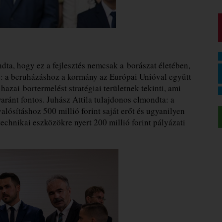
ta, hogy ez a fejlesztés nemcsak a borászat életében,
e: a beruházáshoz a kormány az Európai Unióval együtt
 hazai bortermelést stratégiai területnek tekinti, ami
aránt fontos. Juhász Attila tulajdonos elmondta: a
valósításhoz 500 millió forint saját erőt és ugyanilyen
technikai eszközökre nyert 200 millió forint pályázati