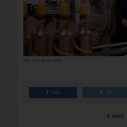
MTI Fotó: Komka Péter
SHARE
TWEET
Előző