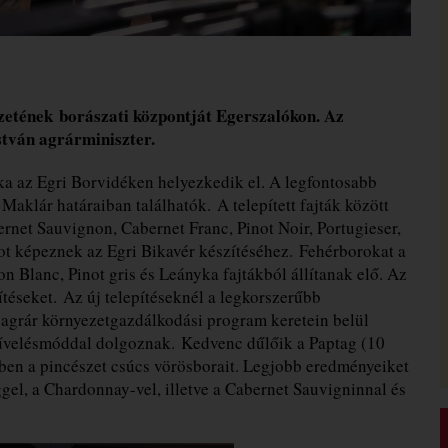
szetének borászati központját Egerszalókon. Az
stván agrárminiszter.
ka az Egri Borvidéken helyezkedik el. A legfontosabb
aklár határaiban találhatók. A telepített fajták között
rnet Sauvignon, Cabernet Franc, Pinot Noir, Portugieser,
ot képeznek az Egri Bikavér készítéséhez. Fehérborokat a
 Blanc, Pinot gris és Leányka fajtákból állítanak elő. Az
pítéseket. Az új telepítéseknél a legkorszerűbb
agrár környezetgazdálkodási program keretein belül
 művelésmóddal dolgoznak. Kedvenc dűlőik a Paptag (10
vben a pincészet csúcs vörösborait. Legjobb eredményeiket
gel, a Chardonnay-vel, illetve a Cabernet Sauvigninnal és