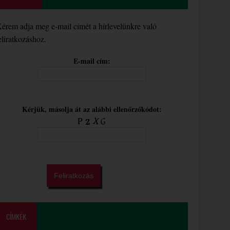
érem adja meg e-mail címét a hírlevelünkre való
eliratkozáshoz.
E-mail cím:
Kérjük, másolja át az alábbi ellenőrzőkódot:
CÍMKÉK