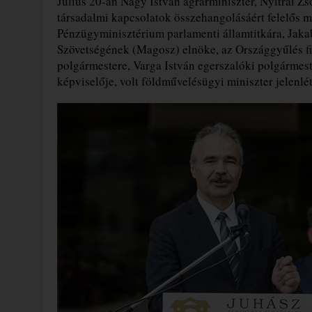
Július 20-án Nagy István agrárminiszter, Nyitrai Zso
társadalmi kapcsolatok összehangolásáért felelős mi
Pénzügyminisztérium parlamenti államtitkára, Jak
Szövetségének (Magosz) elnöke, az Országgyűlés fi
polgármestere, Varga István egerszalóki polgármest
képviselője, volt földművelésügyi miniszter jelenlét