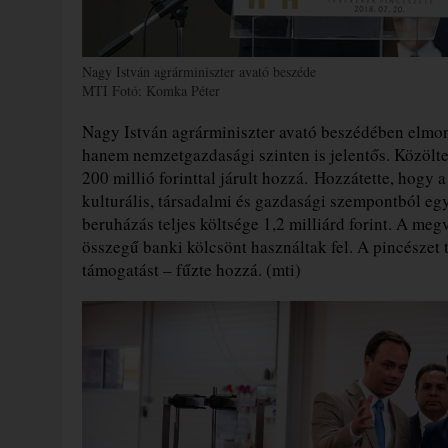
Nagy István agrárminiszter avató beszéde
MTI Fotó: Komka Péter
Nagy István agrárminiszter avató beszédében elmond
hanem nemzetgazdasági szinten is jelentős. Közölt
200 millió forinttal járult hozzá. Hozzátette, hogy a
kulturális, társadalmi és gazdasági szempontból egy
beruházás teljes költsége 1,2 milliárd forint. A meg
összegű banki kölcsönt használtak fel. A pincészet 
támogatást – fűzte hozzá. (mti)