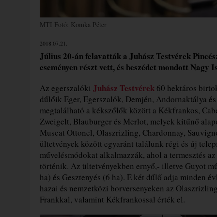
MTI Fotó: Komka Péter
2018.07.21.
Július 20-án felavatták a Juhász Testvérek Pincé
eseményen részt vett, és beszédet mondott Nagy I
Juhász Testvérek
Az egerszalóki
60 hektáros birto
dűlőik Eger, Egerszalók, Demjén, Andornaktálya és M
megtalálható a kékszőlők között a Kékfrankos, Cabe
Zweigelt, Blauburger és Merlot, melyek kitűnő alap
Muscat Ottonel, Olaszrizling, Chardonnay, Sauvignon
ültetvények között egyaránt találunk régi és új tele
művelésmódokat alkalmazzák, ahol a termesztés az 
történik. Az ültetvényekben ernyő,- illetve Guyot
ha) és Gesztenyés (6 ha). E két dűlő adja minden é
hazai és nemzetközi borversenyeken az Olaszrizling
Frankkal, valamint Kékfrankossal érték el.