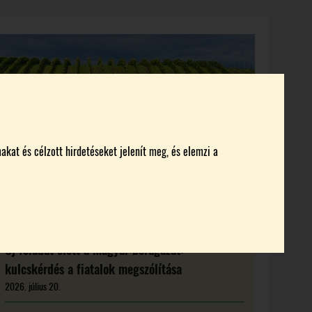
KI KICSODA
RENDEZVÉNYEK
MAGAZIN
akat és célzott hirdetéseket jelenít meg, és elemzi a
Új feladat előtt a magyar borágazat:
kulcskérdés a fiatalok megszólítása
2026. július 20.