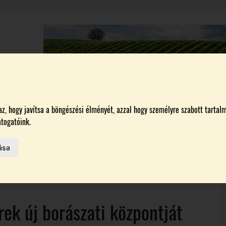
A
BORÁSZATOK
MAGYARORSZÁG LEGSZEBB SZŐLŐBIRTOKA 2026
, hogy javítsa a böngészési élményét, azzal hogy személyre szabott tartalm
togatóink.
HAZAI BORTERMELŐK
ása
 AZ IDÉN
ON
rek új borászati központját