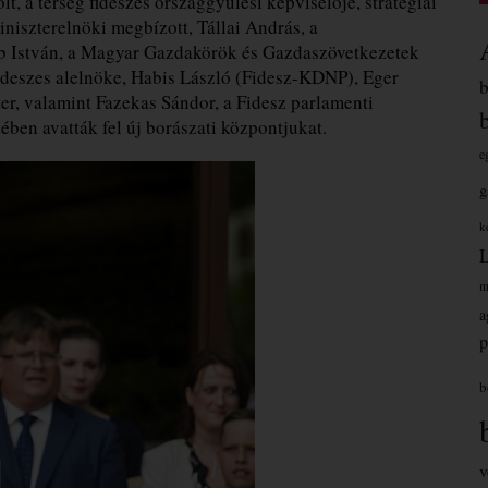
lt, a térség fideszes országgyűlési képviselője, stratégiai
niszterelnöki megbízott, Tállai András, a
ab István, a Magyar Gazdakörök és Gazdaszövetkezetek
deszes alelnöke, Habis László (Fidesz-KDNP), Eger
er, valamint Fazekas Sándor, a Fidesz parlamenti
ében avatták fel új borászati központjukat.
e
g
k
m
a
p
b
v