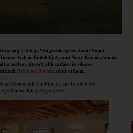
Társaság a Tokaji Világörökségi Szakmai Napot,
 Takács András Emlékdíjat, amit Nagy Kornél, lapunk
ltárásában játszott áldozatkész és sikeres
isfaludi
Patrícius Borház
adott otthont.
yan folyamatokat indított el, amely sok helyi
ségvállalást Tokaj-Hegyaljáért.