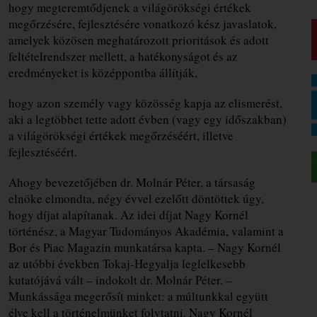
hogy megteremtődjenek a világörökségi értékek
megőrzésére, fejlesztésére vonatkozó kész javaslatok,
amelyek közösen meghatározott prioritások és adott
feltételrendszer mellett, a hatékonyságot és az
eredményeket is középpontba állítják,
hogy azon személy vagy közösség kapja az elismerést,
aki a legtöbbet tette adott évben (vagy egy időszakban)
a világörökségi értékek megőrzéséért, illetve
fejlesztéséért.
Ahogy bevezetőjében dr. Molnár Péter, a társaság
elnöke elmondta, négy évvel ezelőtt döntöttek úgy,
hogy díjat alapítanak. Az idei díjat Nagy Kornél
történész, a Magyar Tudományos Akadémia, valamint a
Bor és Piac Magazin munkatársa kapta. – Nagy Kornél
az utóbbi években Tokaj-Hegyalja leglelkesebb
kutatójává vált – indokolt dr. Molnár Péter. –
Munkássága megerősít minket: a múltunkkal együtt
élve kell a történelmünket folytatni. Nagy Kornél