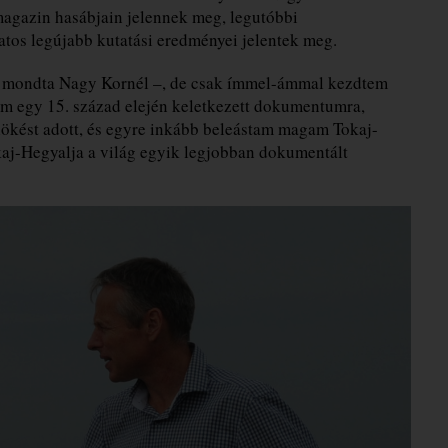
magazin hasábjain jelennek meg, legutóbbi
tos legújabb kutatási eredményei jelentek meg.
 – mondta Nagy Kornél –, de csak ímmel-ámmal kezdtem
dtam egy 15. század elején keletkezett dokumentumra,
lökést adott, és egyre inkább beleástam magam Tokaj-
aj-Hegyalja a világ egyik legjobban dokumentált