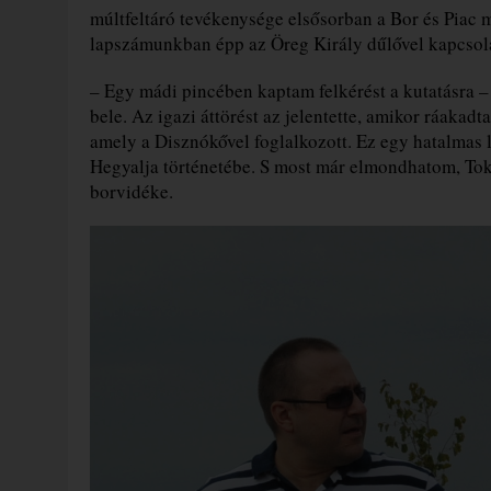
múltfeltáró tevékenysége elsősorban a Bor és Piac 
lapszámunkban épp az Öreg Király dűlővel kapcsola
– Egy mádi pincében kaptam felkérést a kutatásra
bele. Az igazi áttörést az jelentette, amikor ráaka
amely a Disznókővel foglalkozott. Ez egy hatalmas 
Hegyalja történetébe. S most már elmondhatom, Tok
borvidéke.