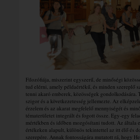
Filozófiája, miszerint egyszerű, de minőségi közös
tud elérni, amely példaértékű, és minden szereplő s
tenni akaró emberek, közösségek gondolkodására. T
szigor és a következetesség jellemezte. Az elképzelé
érzelem és az akarat megfelelő mennyiségét és min
tématerületet integrált és fogott össze. Egy-egy fe
mértékben és időben mozgósítani tudott. Az általa 
értékeken alapult, különös tekintettel az itt élő és
szerepére. Annak fontosságára mutatott rá, hogy H