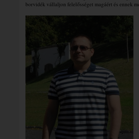
borvidék vállaljon felelősséget magáért és ennek m