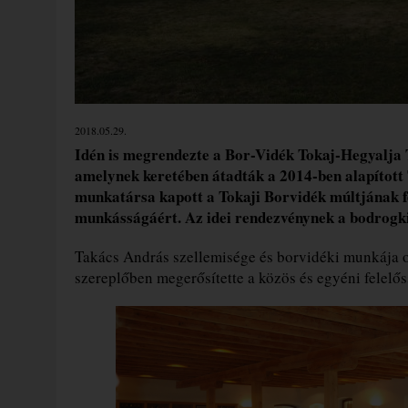
2018.05.29.
Idén is megrendezte a Bor-Vidék Tokaj-Hegyalja 
amelynek keretében átadták a 2014-ben alapított
munkatársa kapott a Tokaji Borvidék múltjának fe
munkásságáért. Az idei rendezvénynek a bodrogk
Takács András szellemisége és borvidéki munkája ol
szereplőben megerősítette a közös és egyéni felelős