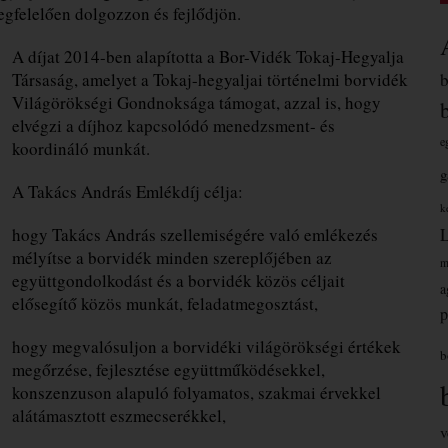
egfelelően dolgozzon és fejlődjön.
A díjat 2014-ben alapította a Bor-Vidék Tokaj-Hegyalja
Társaság, amelyet a Tokaj-hegyaljai történelmi borvidék
Világörökségi Gondnoksága támogat, azzal is, hogy
elvégzi a díjhoz kapcsolódó menedzsment- és
e
koordináló munkát.
g
A Takács András Emlékdíj célja:
k
hogy Takács András szellemiségére való emlékezés
mélyítse a borvidék minden szereplőjében az
m
együttgondolkodást és a borvidék közös céljait
a
elősegítő közös munkát, feladatmegosztást,
p
hogy megvalósuljon a borvidéki világörökségi értékek
b
megőrzése, fejlesztése együttműködésekkel,
konszenzuson alapuló folyamatos, szakmai érvekkel
alátámasztott eszmecserékkel,
v