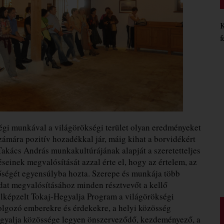
K
f
ségi munkával a világörökségi terület olyan eredményeket
zámára pozitív hozadékkal jár, máig kihat a borvidékért
akács András munkakultúrájának alapját a szeretetteljes
seinek megvalósítását azzal érte el, hogy az értelem, az
őségét egyensúlyba hozta. Szerepe és munkája több
ladat megvalósításához minden résztvevőt a kellő
elképzelt Tokaj-Hegyalja Program a világörökségi
 dolgozó emberekre és érdekekre, a helyi közösség
egyalja közössége legyen önszerveződő, kezdeményező, a