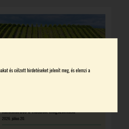
KI KICSODA
RENDEZVÉNYEK
MAGAZIN
akat és célzott hirdetéseket jelenít meg, és elemzi a
Új feladat előtt a magyar borágazat:
kulcskérdés a fiatalok megszólítása
2026. július 20.