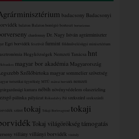
Agrárminisztérium
badacsony
Badacsonyi
borvidék
borteszt
balaton
Balaton borrégió
borturizmus
borverseny
Dr. Nagy István agrárminiszter
chardonnay
furmint
Egri borvidék
ger
fesztivál
földművelésügyi minisztérium
hnt
asztronómia
Hegyközségek Nemzeti Tanácsa
magyar bor akadémia
Magyarország
ékfrankos
Legszebb Szőlőbirtoka
magyar sommelier szövetség
nemzeti
MTÜ
agyar turisztikai ügynökség
mátrai borvidék
nébih
növényvédelem
olaszrizling
grárgazdasági kamara
ezsgő
pálinka
pályázat
szekszárd
szekszárdi
Rókusfalvy Pál
tokaji
tokaj
orvidék
szüret
Tokaji Borlovagrend
borvidék
támogatás
Tokaj világörökség
villányi borvidék
erseny
villány
vinitaly