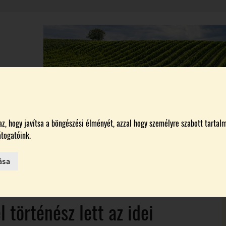
A
BORÁSZATOK
MAGYARORSZÁG LEGSZEBB SZŐLŐBIRTOKA 2026
, hogy javítsa a böngészési élményét, azzal hogy személyre szabott tartalm
togatóink.
HAZAI BORTERMELŐK
 AZ IDÉN
ása
ON
történész lett az idei