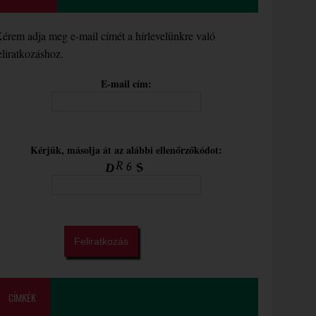
érem adja meg e-mail címét a hírlevelünkre való
eliratkozáshoz.
E-mail cím:
Kérjük, másolja át az alábbi ellenőrzőkódot:
CÍMKÉK