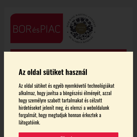
Az oldal sütiket használ
Az oldal sütiket és egyéb nyomkövető technológiákat
alkalmaz, hogy javítsa a böngészési élményét, azzal
FŐOLDAL
HÍREK
hogy személyre szabott tartalmakat és célzott
hirdetéseket jelenít meg, és elemzi a weboldalunk
Kezdődik a 21. Csabai
forgalmát, hogy megtudjuk honnan érkeztek a
látogatóink.
Kolbászfesztivál