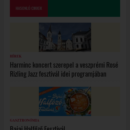
HASONLÓ CIKKEK
HÍREK
Harminc koncert szerepel a veszprémi Rosé
Rizling Jazz fesztivál idei programjában
GASZTRONÓMIA
Bajai Halfőző Fesztivál