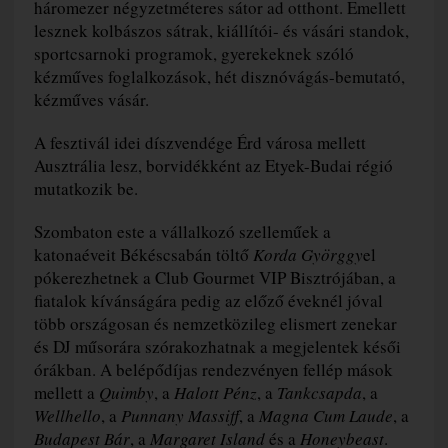
háromezer négyzetméteres sátor ad otthont. Emellett
lesznek kolbászos sátrak, kiállítói- és vásári standok,
sportcsarnoki programok, gyerekeknek szóló
kézműves foglalkozások, hét disznóvágás-bemutató,
kézműves vásár.
A fesztivál idei díszvendége Érd városa mellett
Ausztrália lesz, borvidékként az Etyek-Budai régió
mutatkozik be.
Szombaton este a vállalkozó szelleműek a
katonaéveit Békéscsabán töltő
Korda Györggy
el
pókerezhetnek a Club Gourmet VIP Bisztrójában, a
fiatalok kívánságára pedig az előző éveknél jóval
több országosan és nemzetközileg elismert zenekar
és DJ műsorára szórakozhatnak a megjelentek késői
órákban. A belépődíjas rendezvényen fellép mások
mellett a
Quimby
, a
Halott Pénz
, a
Tankcsapda
, a
Wellhello
, a
Punnany Massiff
, a
Magna Cum Laude
, a
Budapest Bár
, a
Margaret Island
és a
Honeybeast
.