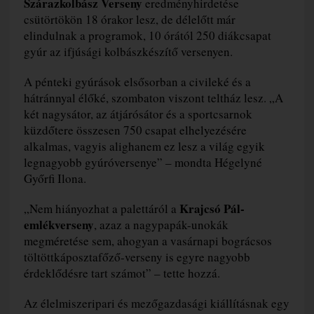
Szárazkolbász Verseny
eredményhirdetése
csütörtökön 18 órakor lesz, de délelőtt már
elindulnak a programok, 10 órától 250 diákcsapat
gyúr az ifjúsági kolbászkészítő versenyen.
A pénteki gyúrások elsősorban a civileké és a
hátránnyal élőké, szombaton viszont teltház lesz. „A
két nagysátor, az átjárósátor és a sportcsarnok
küzdőtere összesen 750 csapat elhelyezésére
alkalmas, vagyis alighanem ez lesz a világ egyik
legnagyobb gyúróversenye” – mondta Hégelyné
Győrfi Ilona.
Krajcsó Pál-
„Nem hiányozhat a palettáról a
emlékverseny
, azaz a nagypapák-unokák
megméretése sem, ahogyan a vasárnapi bográcsos
töltöttkáposztafőző-verseny is egyre nagyobb
érdeklődésre tart számot” – tette hozzá.
Az élelmiszeripari és mezőgazdasági kiállításnak egy