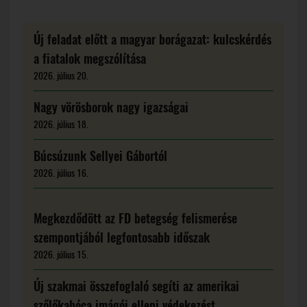
Új feladat előtt a magyar borágazat: kulcskérdés
a fiatalok megszólítása
2026. július 20.
Nagy vörösborok nagy igazságai
2026. július 18.
Búcsúzunk Sellyei Gábortól
2026. július 16.
Megkezdődött az FD betegség felismerése
szempontjából legfontosabb időszak
2026. július 15.
Új szakmai összefoglaló segíti az amerikai
szőlőkabóca imágói elleni védekezést