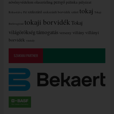
növényvédelem
olaszrizling
pezsgő
pálinka
pályázat
tokaj
szekszárd
szekszárdi borvidék
szüret
Rókusfalvy Pál
Tokaji
tokaji borvidék
Tokaj
Borlovagrend
támogatás
világörökség
villányi
verseny
villány
borvidék
vinitaly
SZAKMAI PARTNER