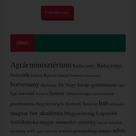
CÍMKÉK
Agrárminisztérium
badacsony
Badacsonyi
borvidék
borteszt
balaton
Balaton borrégió
borturizmus
borverseny
Dr. Nagy István agrárminiszter
chardonnay
eger
furmint
Egri borvidék
fesztivál
földművelésügyi minisztérium
hnt
gasztronómia
Hegyközségek Nemzeti Tanácsa
kékfrankos
magyar bor akadémia
Magyarország Legszebb
Szőlőbirtoka
magyar sommelier szövetség
magyar turisztikai
nébih
nemzeti agrárgazdasági kamara
MTÜ
ügynökség
mátrai borvidék