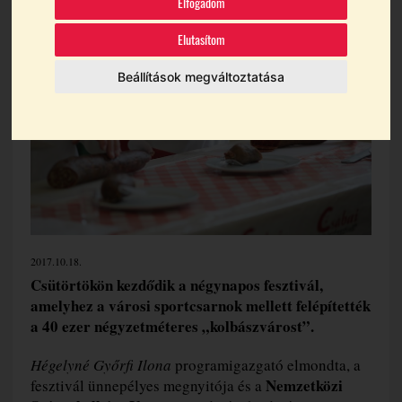
Elfogadom
Témák:
Etyek
Fesztivál
Elutasítom
Beállítások megváltoztatása
2017.10.18.
Csütörtökön kezdődik a négynapos fesztivál,
amelyhez a városi sportcsarnok mellett felépítették
a 40 ezer négyzetméteres „kolbászvárost”.
Hégelyné Győrfi Ilona
programigazgató elmondta, a
Nemzetközi
fesztivál ünnepélyes megnyitója és a