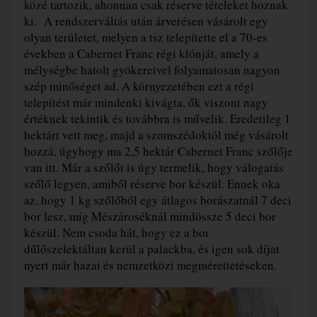
közé tartozik, ahonnan csak réserve tételeket hoznak
ki. A rendszerváltás után árverésen vásárolt egy
olyan területet, melyen a tsz telepítette el a 70-es
években a Cabernet Franc régi klónját, amely a
mélységbe hatolt gyökereivel folyamatosan nagyon
szép minőséget ad. A környezetében ezt a régi
telepítést már mindenki kivágta, ők viszont nagy
értéknek tekintik és továbbra is művelik. Eredetileg 1
hektárt vett meg, majd a szomszédoktól még vásárolt
hozzá, úgyhogy ma 2,5 hektár Cabernet Franc szőlője
van itt. Már a szőlőt is úgy termelik, hogy válogatás
szőlő legyen, amiből réserve bor készül. Ennek oka
az, hogy 1 kg szőlőből egy átlagos borászatnál 7 deci
bor lesz, míg Mészároséknál mindössze 5 deci bor
készül. Nem csoda hát, hogy ez a bor
dűlőszelektáltan kerül a palackba, és igen sok díjat
nyert már hazai és nemzetközi megmérettetéseken.