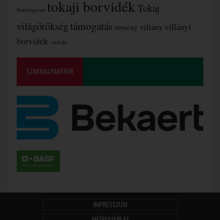
tokaji borvidék
Tokaj
Borlovagrend
támogatás
világörökség
villányi
verseny
villány
borvidék
vinitaly
SZAKMAI PARTNER
IMPRESSZUM
MÉDIAAJÁNLAT