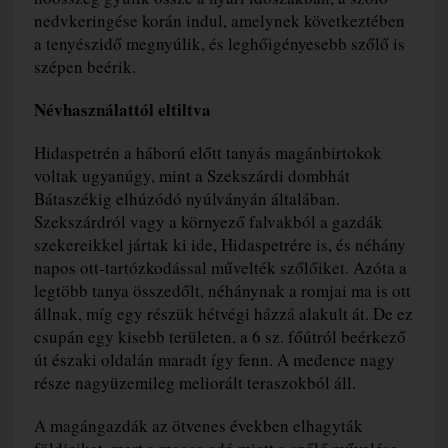
nedvkeringése korán indul, amelynek következtében
a tenyészidő megnyúlik, és leghőigényesebb szőlő is
szépen beérik.
Névhasználattól eltiltva
Hidaspetrén a háború előtt tanyás magánbirtokok
voltak ugyanúgy, mint a Szekszárdi dombhát
Bátaszékig elhúzódó nyúlványán általában.
Szekszárdról vagy a környező falvakból a gazdák
szekereikkel jártak ki ide, Hidaspetrére is, és néhány
napos ott-tartózkodással művelték szőlőiket. Azóta a
legtöbb tanya összedőlt, néhánynak a romjai ma is ott
állnak, míg egy részük hétvégi házzá alakult át. De ez
csupán egy kisebb területen, a 6 sz. főútról beérkező
út északi oldalán maradt így fenn. A medence nagy
része nagyüzemileg meliorált teraszokból áll.
A magángazdák az ötvenes években elhagyták