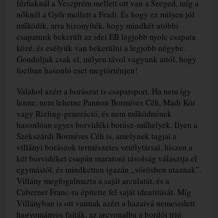
férfiaknál a Veszprém mellett ott van a Szeged, míg a
nőknél a Győr mellett a Fradi. És hogy ez milyen jól
működik, arra bizonyíték, hogy mindkét utóbbi
csapatunk bekerült az idei EB legjobb nyolc csapata
közé, és esélyük van bekerülni a legjobb négybe.
Gondoljuk csak el, milyen távol vagyunk attól, hogy
fociban hasonló eset megtörténjen!
Valahol azért a borászat is csapatsport. Ha nem így
lenne, nem lehetne Pannon Bormíves Céh, Mádi Kör
vagy Rizling-generáció, és nem működnének
hasonlóan egyes borvidéki borász-műhelyek. Ilyen a
Szekszárdi Bormíves Céh is, amelynek tagjai a
villányi borászok természetes vetélytársai, hiszen a
két borvidéket csupán maratoni távolság választja el
egymástól, és mindketten igazán „vörösben utaznak”.
Villány megfogalmazta a saját arculatát, és a
Cabernet Franc-ra építette fel saját identitását. Míg
Villányban is ott vannak azért a hazaivá nemesedett
hagyományos fajták, az arcvonalba a bordói trió