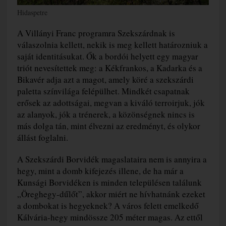
Hidaspetre
A Villányi Franc programra Szekszárdnak is
válaszolnia kellett, nekik is meg kellett határozniuk a
saját identitásukat. Ők a bordói helyett egy magyar
triót nevesítettek meg: a Kékfrankos, a Kadarka és a
Bikavér adja azt a magot, amely köré a szekszárdi
paletta színvilága felépülhet. Mindkét csapatnak
erősek az adottságai, megvan a kiváló terroirjuk, jók
az alanyok, jók a trénerek, a közönségnek nincs is
más dolga tán, mint élvezni az eredményt, és olykor
állást foglalni.
A Szekszárdi Borvidék magaslataira nem is annyira a
hegy, mint a domb kifejezés illene, de ha már a
Kunsági Borvidéken is minden településen találunk
„Öreghegy-dűlőt”, akkor miért ne hívhatnánk ezeket
a dombokat is hegyeknek? A város felett emelkedő
Kálvária-hegy mindössze 205 méter magas. Az ettől