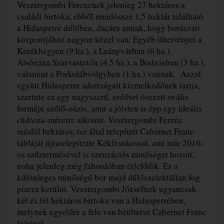
Vesztergombi Ferencnek jelenleg 27 hektáros a
családi birtoka, ebből mindössze 1,5 hektár található
a Hidaspetre dűlőben, dacára annak, hogy borászati
központjához nagyon közel van. Egyéb ültetvényei a
Kerékhegyen (9 ha.), a Leányvárban (6 ha.),
Alsónána Szarvastetőn (4,5 ha.), a Bodzásban (3 ha.),
valamint a Porkolábvölgyben (1 ha.) vannak. Azzal
együtt Hidaspetre adottságait kiemelkedőnek tartja,
szerinte ez egy nagyszerű, erdővel övezett ovális
formájú szőlő-oázis, amit a jóisten is épp egy ideális
château
-méretre alkotott. Vesztergombi Ferenc
másfél hektáros, tsz által telepített Cabernet Franc
tábláját újratelepítette Kékfrankossal, ami már 2016-
os szűztermésével is szenzációs minőséget hozott,
noha jelenleg még fahordóban érlelődik. Ez a
különleges minőségű bor majd dűlőszelektáltan fog
piacra kerülni. Vesztergombi Józsefnek ugyancsak
két és fél hektáros birtoka van a Hidaspetrében,
melynek egyelőre a fele van beültetve Cabernet Franc
fajtával.