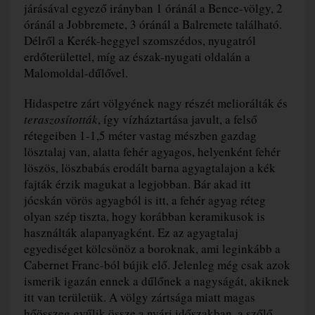
járásával egyező irányban 1 óránál a Bence-völgy, 2
óránál a Jobbremete, 3 óránál a Balremete található.
Délről a Kerék-heggyel szomszédos, nyugatról
erdőterülettel, míg az észak-nyugati oldalán a
Malomoldal-dűlővel.
Hidaspetre zárt völgyének nagy részét meliorálták és
teraszosították
, így vízháztartása javult, a felső
rétegeiben 1-1,5 méter vastag mészben gazdag
lösztalaj van, alatta fehér agyagos, helyenként fehér
löszös, löszbabás erodált barna agyagtalajon a kék
fajták érzik magukat a legjobban. Bár akad itt
jócskán vörös agyagból is itt, a fehér agyag réteg
olyan szép tiszta, hogy korábban keramikusok is
használták alapanyagként. Ez az agyagtalaj
egyediséget kölcsönöz a boroknak, ami leginkább a
Cabernet Franc-ból bújik elő. Jelenleg még csak azok
ismerik igazán ennek a dűlőnek a nagyságát, akiknek
itt van területük. A völgy zártsága miatt magas
hőösszeg gyűlik össze a nyári időszakban, a szőlő