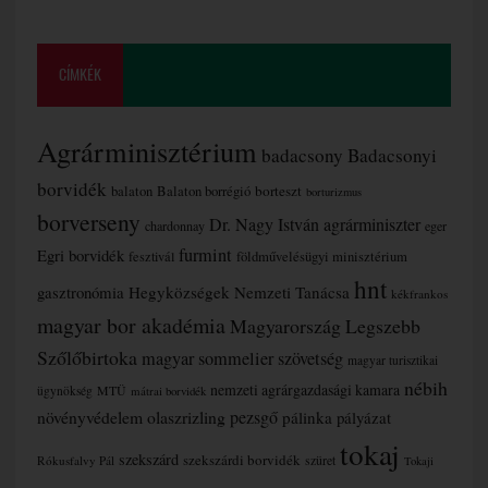
CÍMKÉK
Agrárminisztérium
badacsony
Badacsonyi
borvidék
borteszt
balaton
Balaton borrégió
borturizmus
borverseny
Dr. Nagy István agrárminiszter
chardonnay
eger
furmint
Egri borvidék
fesztivál
földművelésügyi minisztérium
hnt
gasztronómia
Hegyközségek Nemzeti Tanácsa
kékfrankos
magyar bor akadémia
Magyarország Legszebb
Szőlőbirtoka
magyar sommelier szövetség
magyar turisztikai
nébih
nemzeti agrárgazdasági kamara
MTÜ
ügynökség
mátrai borvidék
növényvédelem
olaszrizling
pezsgő
pálinka
pályázat
tokaj
szekszárd
szekszárdi borvidék
szüret
Rókusfalvy Pál
Tokaji