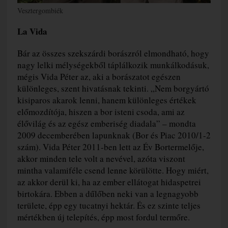
Vesztergombiék
La Vida
Bár az összes szekszárdi borászról elmondható, hogy
nagy lelki mélységekből táplálkozik munkálkodásuk,
mégis Vida Péter az, aki a borászatot egészen
különleges, szent hivatásnak tekinti. „Nem borgyártó
kisiparos akarok lenni, hanem különleges értékek
előmozdítója, hiszen a bor isteni csoda, ami az
élővilág és az egész emberiség diadala” – mondta
2009 decemberében lapunknak (Bor és Piac 2010/1-2
szám). Vida Péter 2011-ben lett az Év Bortermelője,
akkor minden tele volt a nevével, azóta viszont
mintha valamiféle csend lenne körülötte. Hogy miért,
az akkor derül ki, ha az ember ellátogat hidaspetrei
birtokára. Ebben a dűlőben neki van a legnagyobb
területe, épp egy tucatnyi hektár. És ez szinte teljes
mértékben új telepítés, épp most fordul termőre.