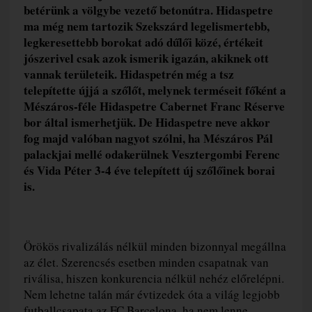
betérünk a völgybe vezető betonútra. Hidaspetre
ma még nem tartozik Szekszárd legelismertebb,
legkeresettebb borokat adó dűlői közé, értékeit
jószerivel csak azok ismerik igazán, akiknek ott
vannak területeik. Hidaspetrén még a tsz
telepítette újjá a szőlőt, melynek terméseit főként a
Mészáros-féle Hidaspetre Cabernet Franc Réserve
bor által ismerhetjük. De Hidaspetre neve akkor
fog majd valóban nagyot szólni, ha Mészáros Pál
palackjai mellé odakerülnek Vesztergombi Ferenc
és Vida Péter 3-4 éve telepített új szőlőinek borai
is.
Örökös rivalizálás nélkül minden bizonnyal megállna
az élet. Szerencsés esetben minden csapatnak van
riválisa, hiszen konkurencia nélkül nehéz előrelépni.
Nem lehetne talán már évtizedek óta a világ legjobb
futballcsapata az FC Barcelona, ha nem lenne