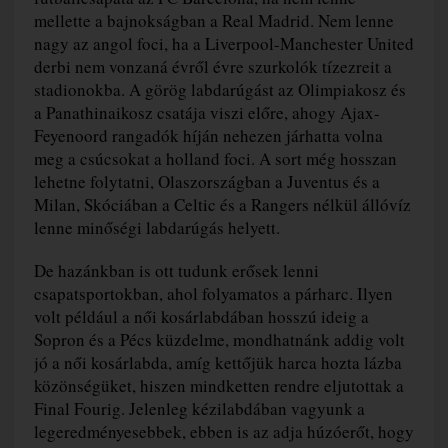
mellette a bajnokságban a Real Madrid. Nem lenne
nagy az angol foci, ha a Liverpool-Manchester United
derbi nem vonzaná évről évre szurkolók tízezreit a
stadionokba. A görög labdarúgást az Olimpiakosz és
a Panathinaikosz csatája viszi előre, ahogy Ajax-
Feyenoord rangadók híján nehezen járhatta volna
meg a csúcsokat a holland foci. A sort még hosszan
lehetne folytatni, Olaszországban a Juventus és a
Milan, Skóciában a Celtic és a Rangers nélkül állóvíz
lenne minőségi labdarúgás helyett.
De hazánkban is ott tudunk erősek lenni
csapatsportokban, ahol folyamatos a párharc. Ilyen
volt például a női kosárlabdában hosszú ideig a
Sopron és a Pécs küzdelme, mondhatnánk addig volt
jó a női kosárlabda, amíg kettőjük harca hozta lázba
közönségüket, hiszen mindketten rendre eljutottak a
Final Fourig. Jelenleg kézilabdában vagyunk a
legeredményesebbek, ebben is az adja húzóerőt, hogy