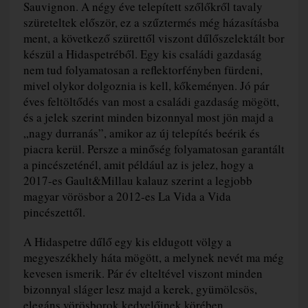
Sauvignon. A négy éve telepített szőlőkről tavaly
szüreteltek először, ez a szűztermés még házasításba
ment, a következő szürettől viszont dűlőszelektált bor
készül a Hidaspetréből. Egy kis családi gazdaság
nem tud folyamatosan a reflektorfényben fürdeni,
mivel olykor dolgoznia is kell, kőkeményen. Jó pár
éves feltöltődés van most a családi gazdaság mögött,
és a jelek szerint minden bizonnyal most jön majd a
„nagy durranás”, amikor az új telepítés beérik és
piacra kerül. Persze a minőség folyamatosan garantált
a pincészeténél, amit például az is jelez, hogy a
2017-es Gault&Millau kalauz szerint a legjobb
magyar vörösbor a 2012-es La Vida a Vida
pincészettől.
A Hidaspetre dűlő egy kis eldugott völgy a
megyeszékhely háta mögött, a melynek nevét ma még
kevesen ismerik. Pár év elteltével viszont minden
bizonnyal sláger lesz majd a kerek, gyümölcsös,
elegáns vörösborok kedvelőinek körében.