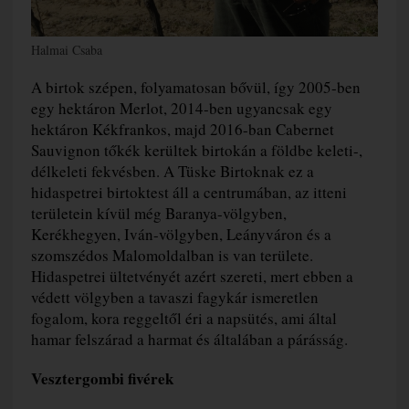
Halmai Csaba
A birtok szépen, folyamatosan bővül, így 2005-ben
egy hektáron Merlot, 2014-ben ugyancsak egy
hektáron Kékfrankos, majd 2016-ban Cabernet
Sauvignon tőkék kerültek birtokán a földbe keleti-,
délkeleti fekvésben. A Tüske Birtoknak ez a
hidaspetrei birtoktest áll a centrumában, az itteni
területein kívül még Baranya-völgyben,
Kerékhegyen, Iván-völgyben, Leányváron és a
szomszédos Malomoldalban is van területe.
Hidaspetrei ültetvényét azért szereti, mert ebben a
védett völgyben a tavaszi fagykár ismeretlen
fogalom, kora reggeltől éri a napsütés, ami által
hamar felszárad a harmat és általában a párásság.
Vesztergombi fivérek