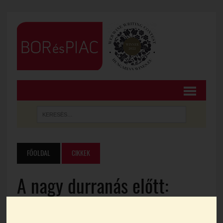
FŐOLDAL
CIKKEK
A nagy durranás előtt:
Hidaspetre