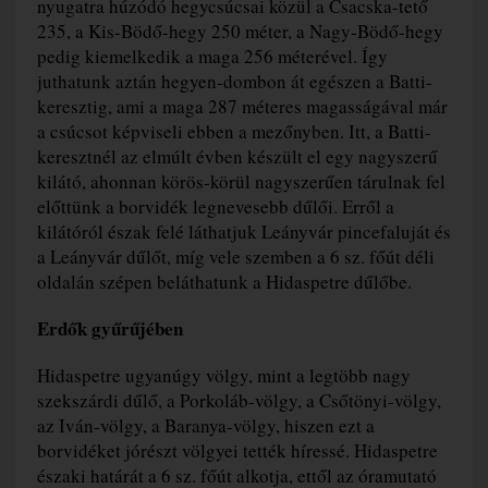
nyugatra húzódó hegycsúcsai közül a Csacska-tető
235, a Kis-Bödő-hegy 250 méter, a Nagy-Bödő-hegy
pedig kiemelkedik a maga 256 méterével. Így
juthatunk aztán hegyen-dombon át egészen a Batti-
keresztig, ami a maga 287 méteres magasságával már
a csúcsot képviseli ebben a mezőnyben. Itt, a Batti-
keresztnél az elmúlt évben készült el egy nagyszerű
kilátó, ahonnan körös-körül nagyszerűen tárulnak fel
előttünk a borvidék legnevesebb dűlői. Erről a
kilátóról észak felé láthatjuk Leányvár pincefaluját és
a Leányvár dűlőt, míg vele szemben a 6 sz. főút déli
oldalán szépen beláthatunk a Hidaspetre dűlőbe.
Erdők gyűrűjében
Hidaspetre ugyanúgy völgy, mint a legtöbb nagy
szekszárdi dűlő, a Porkoláb-völgy, a Csőtönyi-völgy,
az Iván-völgy, a Baranya-völgy, hiszen ezt a
borvidéket jórészt völgyei tették híressé. Hidaspetre
északi határát a 6 sz. főút alkotja, ettől az óramutató