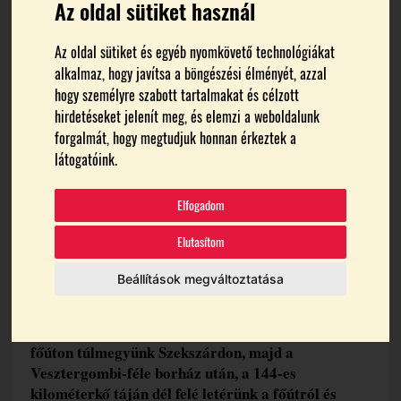
Az oldal sütiket használ
Témák:
Halmai Csaba
Hidaspetre
Mészáros Pál
Az oldal sütiket és egyéb nyomkövető technológiákat
Szekszárd
Vesztergombi Ferenc
Vida Péter
alkalmaz, hogy javítsa a böngészési élményét, azzal
hogy személyre szabott tartalmakat és célzott
hirdetéseket jelenít meg, és elemzi a weboldalunk
forgalmát, hogy megtudjuk honnan érkeztek a
látogatóink.
Elfogadom
Elutasítom
Hidaspetre
Beállítások megváltoztatása
2017.07.18.
A Hidaspetre dűlőt úgy találhatjuk meg, ha a 6 sz.
főúton túlmegyünk Szekszárdon, majd a
Vesztergombi-féle borház után, a 144-es
kilométerkő táján dél felé letérünk a főútról és