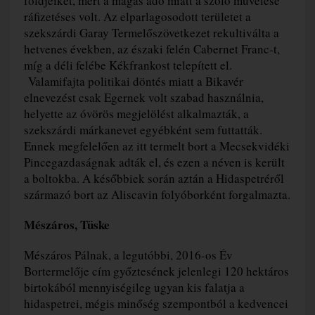
földjeiket, mert a magas adó miatt a szőlő művelése
ráfizetéses volt. Az elparlagosodott területet a
szekszárdi Garay Termelőszövetkezet rekultiválta a
hetvenes években, az északi felén Cabernet Franc-t,
míg a déli felébe Kékfrankost telepített el.
Valamifajta politikai döntés miatt a Bikavér
elnevezést csak Egernek volt szabad használnia,
helyette az óvörös megjelölést alkalmazták, a
szekszárdi márkanevet egyébként sem futtatták.
Ennek megfelelően az itt termelt bort a Mecsekvidéki
Pincegazdaságnak adták el, és ezen a néven is került
a boltokba. A későbbiek során aztán a Hidaspetréről
származó bort az Aliscavin folyóborként forgalmazta.
Mészáros, Tüske
Mészáros Pálnak, a legutóbbi, 2016-os Év
Bortermelője cím győztesének jelenlegi 120 hektáros
birtokából mennyiségileg ugyan kis falatja a
hidaspetrei, mégis minőség szempontból a kedvencei