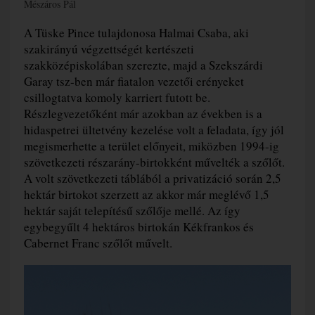
Mészáros Pál
A Tüske Pince tulajdonosa Halmai Csaba, aki
szakirányú végzettségét kertészeti
szakközépiskolában szerezte, majd a Szekszárdi
Garay tsz-ben már fiatalon vezetői erényeket
csillogtatva komoly karriert futott be.
Részlegvezetőként már azokban az években is a
hidaspetrei ültetvény kezelése volt a feladata, így jól
megismerhette a terület előnyeit, miközben 1994-ig
szövetkezeti részarány-birtokként művelték a szőlőt.
A volt szövetkezeti táblából a privatizáció során 2,5
hektár birtokot szerzett az akkor már meglévő 1,5
hektár saját telepítésű szőlője mellé. Az így
egybegyűlt 4 hektáros birtokán Kékfrankos és
Cabernet Franc szőlőt művelt.