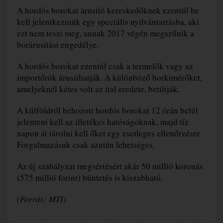
A hordós borokat árusító kereskedőknek ezentúl be
kell jelentkezniük egy speciális nyilvántartásba, aki
ezt nem teszi meg, annak 2017 végén megszűnik a
borárusítási engedélye.
A hordós borokat ezentúl csak a termelők vagy az
importőrök árusíthatják. A különböző borkimérőket,
amelyeknél kétes volt az ital eredete, betiltják.
A külföldről behozott hordós borokat 12 órán belül
jelenteni kell az illetékes hatóságoknak, majd tíz
napon át tárolni kell őket egy esetleges ellenőrzésre.
Forgalmazásuk csak azután lehetséges.
Az új szabályzat megsértésért akár 50 millió koronás
(575 millió forint) büntetés is kiszabható.
(Forrás: MTI)