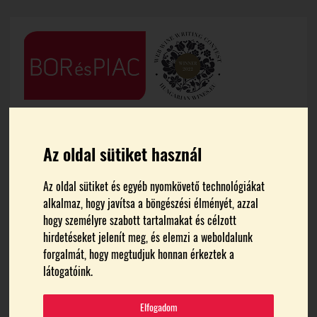
Az oldal sütiket használ
Az oldal sütiket és egyéb nyomkövető technológiákat
alkalmaz, hogy javítsa a böngészési élményét, azzal
FŐOLDAL
HÍREK
hogy személyre szabott tartalmakat és célzott
hirdetéseket jelenít meg, és elemzi a weboldalunk
Csehország
forgalmát, hogy megtudjuk honnan érkeztek a
látogatóink.
megszigorította a hordós
Elfogadom