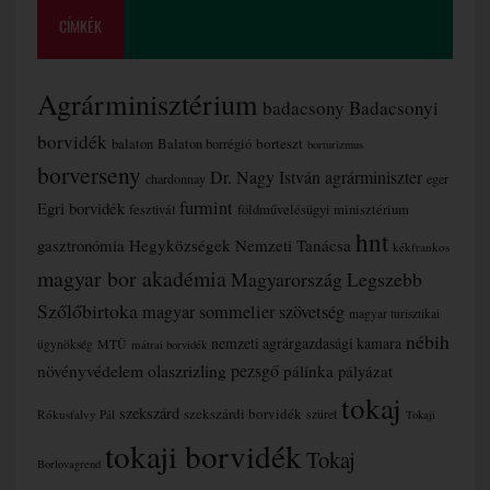
CÍMKÉK
Agrárminisztérium
badacsony
Badacsonyi
borvidék
borteszt
balaton
Balaton borrégió
borturizmus
borverseny
Dr. Nagy István agrárminiszter
chardonnay
eger
furmint
Egri borvidék
fesztivál
földművelésügyi minisztérium
hnt
gasztronómia
Hegyközségek Nemzeti Tanácsa
kékfrankos
magyar bor akadémia
Magyarország Legszebb
Szőlőbirtoka
magyar sommelier szövetség
magyar turisztikai
nébih
nemzeti agrárgazdasági kamara
MTÜ
ügynökség
mátrai borvidék
növényvédelem
olaszrizling
pezsgő
pálinka
pályázat
tokaj
szekszárd
szekszárdi borvidék
szüret
Rókusfalvy Pál
Tokaji
tokaji borvidék
Tokaj
Borlovagrend