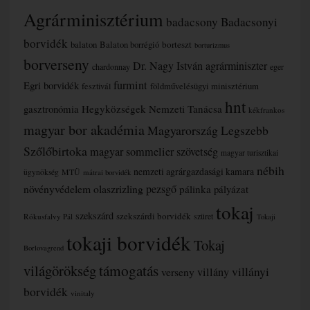
Agrárminisztérium
badacsony
Badacsonyi
borvidék
borteszt
balaton
Balaton borrégió
borturizmus
borverseny
Dr. Nagy István agrárminiszter
chardonnay
eger
furmint
Egri borvidék
fesztivál
földművelésügyi minisztérium
hnt
gasztronómia
Hegyközségek Nemzeti Tanácsa
kékfrankos
magyar bor akadémia
Magyarország Legszebb
Szőlőbirtoka
magyar sommelier szövetség
magyar turisztikai
nébih
nemzeti agrárgazdasági kamara
MTÜ
ügynökség
mátrai borvidék
növényvédelem
olaszrizling
pezsgő
pálinka
pályázat
tokaj
szekszárd
szekszárdi borvidék
szüret
Rókusfalvy Pál
Tokaji
tokaji borvidék
Tokaj
Borlovagrend
támogatás
világörökség
villányi
verseny
villány
borvidék
vinitaly