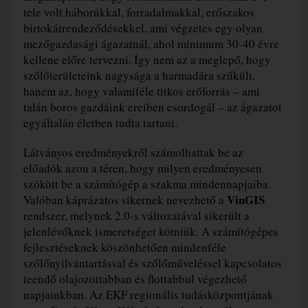
tele volt háborúkkal, forradalmakkal, erőszakos
birtokátrendeződésekkel, ami végzetes egy olyan
mezőgazdasági ágazatnál, ahol minimum 30-40 évre
kellene előre tervezni. Így nem az a meglepő, hogy
szőlőterületeink nagysága a harmadára szűkült,
hanem az, hogy valamiféle titkos erőforrás – ami
talán boros gazdáink ereiben csordogál – az ágazatot
egyáltalán életben tudta tartani.
Látványos eredményekről számolhattak be az
előadók azon a téren, hogy milyen eredményesen
szökött be a számítógép a szakma mindennapjaiba.
VinGIS
Valóban káprázatos sikernek nevezhető a
rendszer, melynek 2.0-s változatával sikerült a
jelenlévőknek ismeretséget kötniük. A számítógépes
fejlesztéseknek köszönhetően mindenféle
szőlőnyilvántartással és szőlőműveléssel kapcsolatos
teendő olajozottabban és flottabbul végezhető
napjainkban. Az EKF regionális tudásközpontjának