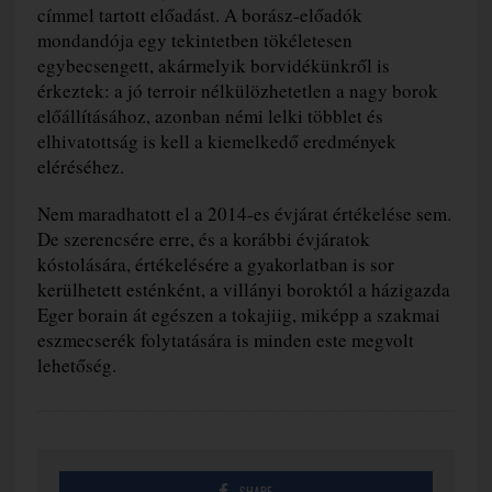
címmel tartott előadást. A borász-előadók
mondandója egy tekintetben tökéletesen
egybecsengett, akármelyik borvidékünkről is
érkeztek: a jó terroir nélkülözhetetlen a nagy borok
előállításához, azonban némi lelki többlet és
elhivatottság is kell a kiemelkedő eredmények
eléréséhez.
Nem maradhatott el a 2014-es évjárat értékelése sem.
De szerencsére erre, és a korábbi évjáratok
kóstolására, értékelésére a gyakorlatban is sor
kerülhetett esténként, a villányi boroktól a házigazda
Eger borain át egészen a tokajiig, miképp a szakmai
eszmecserék folytatására is minden este megvolt
lehetőség.
SHARE