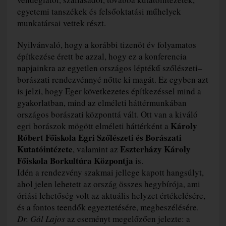
egyetemi tanszékek és felsőoktatási műhelyek
munkatársai vettek részt.
Nyilvánvaló, hogy a korábbi tizenöt év folyamatos
építkezése érett be azzal, hogy ez a konferencia
napjainkra az egyetlen országos léptékű szőlészeti–
borászati rendezvénnyé nőtte ki magát. Ez egyben azt
is jelzi, hogy Eger következetes építkezéssel mind a
gyakorlatban, mind az elméleti háttérmunkában
országos borászati központtá vált. Ott van a kiváló
Károly
egri borászok mögött elméleti háttérként a
Róbert Főiskola Egri Szőlészeti és Borászati
Kutatóintézete
Eszterházy Károly
, valamint az
Főiskola Borkultúra Központja
is.
Idén a rendezvény szakmai jellege kapott hangsúlyt,
ahol jelen lehetett az ország összes hegybírója, ami
óriási lehetőség volt az aktuális helyzet értékelésére,
és a fontos teendők egyeztetésére, megbeszélésére.
Dr. Gál Lajos
az eseményt megelőzően jelezte: a