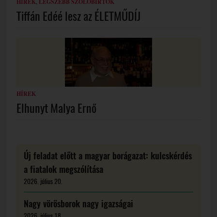
HÍREK
,
LEGSZEBB SZŐLŐBIRTOK
Tiffán Edéé lesz az ÉLETMŰDÍJ
HÍREK
Elhunyt Malya Ernő
Új feladat előtt a magyar borágazat: kulcskérdés
a fiatalok megszólítása
2026. július 20.
Nagy vörösborok nagy igazságai
2026. július 18.