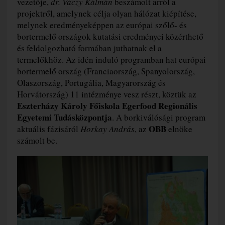
vezetője,
dr. Váczy Kálmán
beszámolt arról a
projektről, amelynek célja olyan hálózat kiépítése,
melynek eredményeképpen az európai szőlő- és
bortermelő országok kutatási eredményei közérthető
és feldolgozható formában juthatnak el a
termelőkhöz. Az idén induló programban hat európai
bortermelő ország (Franciaország, Spanyolország,
Olaszország, Portugália, Magyarország és
Horvátország) 11 intézménye vesz részt, köztük az
Eszterházy Károly Főiskola Egerfood Regionális
Egyetemi Tudásközpontja
. A borkiválósági program
OBB
aktuális fázisáról
Horkay András
, az
elnöke
számolt be.