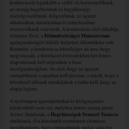
konferenciát leginkább a szőlő- és bortermelőknek,
az ország hegybíróinak és hegyközségi
tisztségviselőinek, dolgozóinak, az ágazat
oktatásában, kutatásában és irányításában
résztvevőknek szervezik. A konferencia első előadója
Földművelésügyi Minisztérium
Feldman Zsolt
, a
agrárgazdaságért felelős helyettes államtitkára volt.
Kiemelte: a konferencia lehetőséget ad arra, hogy
megvitassák, a következő évtizedekben két fontos
alapvetésnek kell teljesülnie a honi
mezőgazdaságban. Az első, hogy az ágazati
szereplőknek csapatban kell játszani, a másik, hogy a
következő időszak munkájának a tudás kell, hogy az
alapja legyen.
A nyitónapon ágazatpolitikai és közigazgatási
kérdésekről esett szó, melyben fontos szerep jutott
Hegyközségek Nemzeti Tanácsa
Tornai Tamás
nak, a
elnökének. Ő a közelmúlt eseményeit elemezve
megállapította, hogy történelmünk utolsó száz éve