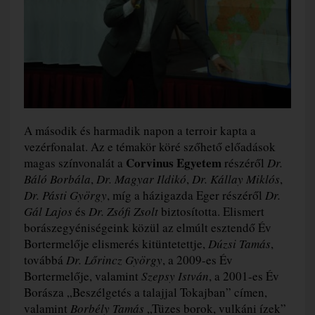
A második és harmadik napon a terroir kapta a
vezérfonalat. Az e témakör köré szőhető előadások
Corvinus Egyetem
magas színvonalát a
részéről
Dr.
Báló Borbála
,
Dr. Magyar Ildikó
,
Dr. Kállay Miklós
,
Dr. Pásti György
, míg a házigazda Eger részéről
Dr.
Gál Lajos
és
Dr. Zsófi Zsolt
biztosította. Elismert
borászegyéniségeink közül az elmúlt esztendő Év
Bortermelője elismerés kitüntetettje,
Dúzsi Tamás
,
továbbá
Dr. Lőrincz György
, a 2009-es Év
Bortermelője, valamint
Szepsy István
, a 2001-es Év
Borásza „Beszélgetés a talajjal Tokajban” címen,
valamint
Borbély Tamás
„Tüzes borok, vulkáni ízek”