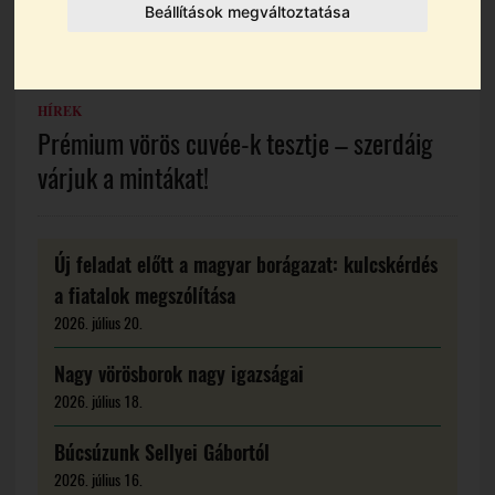
Beállítások megváltoztatása
HÍREK
Prémium vörös cuvée-k tesztje – szerdáig
várjuk a mintákat!
Új feladat előtt a magyar borágazat: kulcskérdés
a fiatalok megszólítása
2026. július 20.
Nagy vörösborok nagy igazságai
2026. július 18.
Búcsúzunk Sellyei Gábortól
2026. július 16.