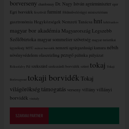
borverseny
Dr. Nagy István agrárminiszter
chardonnay
eger
furmint
Egri borvidék
fesztivál
földművelésügyi minisztérium
hnt
gasztronómia
Hegyközségek Nemzeti Tanácsa
kékfrankos
magyar bor akadémia
Magyarország Legszebb
Szőlőbirtoka
magyar sommelier szövetség
magyar turisztikai
nébih
nemzeti agrárgazdasági kamara
MTÜ
ügynökség
mátrai borvidék
növényvédelem
olaszrizling
pezsgő
pálinka
pályázat
tokaj
szekszárd
szekszárdi borvidék
szüret
Rókusfalvy Pál
Tokaji
tokaji borvidék
Tokaj
Borlovagrend
támogatás
világörökség
villányi
verseny
villány
borvidék
vinitaly
SZAKMAI PARTNER