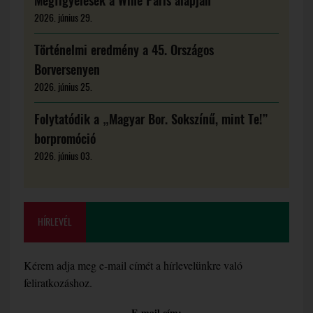
Megfigyelések a Wine Paris alapján
2026. június 29.
Történelmi eredmény a 45. Országos
Borversenyen
2026. június 25.
Folytatódik a „Magyar Bor. Sokszínű, mint Te!”
borpromóció
2026. június 03.
HÍRLEVÉL
Kérem adja meg e-mail címét a hírlevelünkre való
feliratkozáshoz.
E-mail cím: