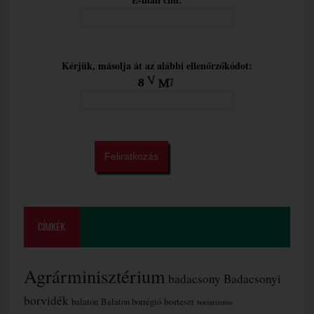
Kérjük, másolja át az alábbi ellenőrzőkódot:
CÍMKÉK
Agrárminisztérium
badacsony
Badacsonyi
borvidék
borteszt
balaton
Balaton borrégió
borturizmus