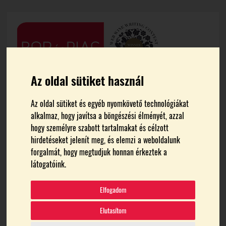
Az oldal sütiket használ
Az oldal sütiket és egyéb nyomkövető technológiákat
alkalmaz, hogy javítsa a böngészési élményét, azzal
hogy személyre szabott tartalmakat és célzott
hirdetéseket jelenít meg, és elemzi a weboldalunk
forgalmát, hogy megtudjuk honnan érkeztek a
FŐOLDAL
VÖRÖS HÁZASÍTÁS
látogatóink.
vörös házasítás
Elfogadom
Elutasítom