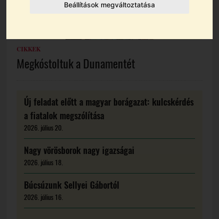
Beállítások megváltoztatása
CIKKEK
Megkóstoltuk a Dunamentét
Új feladat előtt a magyar borágazat: kulcskérdés
a fiatalok megszólítása
2026. július 20.
Nagy vörösborok nagy igazságai
2026. július 18.
Búcsúzunk Sellyei Gábortól
2026. július 16.