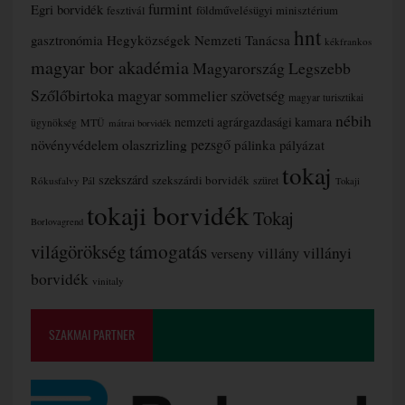
furmint
Egri borvidék
fesztivál
földművelésügyi minisztérium
hnt
gasztronómia
Hegyközségek Nemzeti Tanácsa
kékfrankos
magyar bor akadémia
Magyarország Legszebb
Szőlőbirtoka
magyar sommelier szövetség
magyar turisztikai
nébih
nemzeti agrárgazdasági kamara
MTÜ
ügynökség
mátrai borvidék
növényvédelem
olaszrizling
pezsgő
pálinka
pályázat
tokaj
szekszárd
szekszárdi borvidék
szüret
Rókusfalvy Pál
Tokaji
tokaji borvidék
Tokaj
Borlovagrend
támogatás
világörökség
villányi
verseny
villány
borvidék
vinitaly
SZAKMAI PARTNER