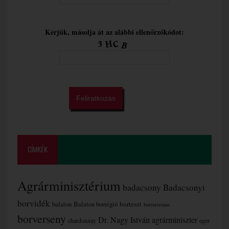
Kérjük, másolja át az alábbi ellenőrzőkódot:
CÍMKÉK
Agrárminisztérium
badacsony
Badacsonyi
borvidék
borteszt
balaton
Balaton borrégió
borturizmus
borverseny
Dr. Nagy István agrárminiszter
chardonnay
eger