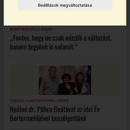
Beállítások megváltoztatása
BORTURIZMUS
,
CIKKEK
„Fontos, hogy ne csak nézzük a változást,
hanem tegyünk is valamit.”
CIKKEK
,
GASZTRONÓMIA
,
HÍREK
Nyúlné dr. Pühra Beátával az idei Év
Bortermelőjével beszélgettünk