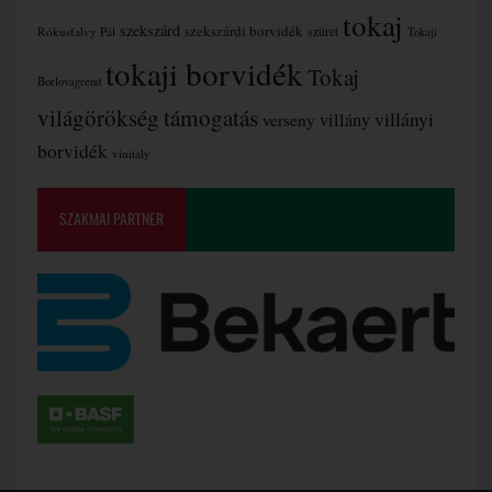
tokaj
szekszárd
szekszárdi borvidék
szüret
Rókusfalvy Pál
Tokaji
tokaji borvidék
Tokaj
Borlovagrend
támogatás
világörökség
villányi
verseny
villány
borvidék
vinitaly
SZAKMAI PARTNER