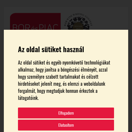
Az oldal sütiket használ
Az oldal sütiket és egyéb nyomkövető technológiákat
alkalmaz, hogy javítsa a böngészési élményét, azzal
hogy személyre szabott tartalmakat és célzott
hirdetéseket jelenít meg, és elemzi a weboldalunk
forgalmát, hogy megtudjuk honnan érkeztek a
FŐOLDAL
NYAKAS PINCE FŐBORÁSZA
látogatóink.
Nyakas Pince főborásza
Elfogadom
Elutasítom