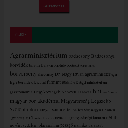
CÍMKÉK
Agrárminisztérium
badacsony
Badacsonyi
borvidék
borteszt
balaton
Balaton borrégió
borturizmus
borverseny
Dr. Nagy István agrárminiszter
chardonnay
eger
furmint
Egri borvidék
fesztivál
földművelésügyi minisztérium
hnt
gasztronómia
Hegyközségek Nemzeti Tanácsa
kékfrankos
magyar bor akadémia
Magyarország Legszebb
Szőlőbirtoka
magyar sommelier szövetség
magyar turisztikai
nébih
nemzeti agrárgazdasági kamara
MTÜ
ügynökség
mátrai borvidék
növényvédelem
olaszrizling
pezsgő
pálinka
pályázat