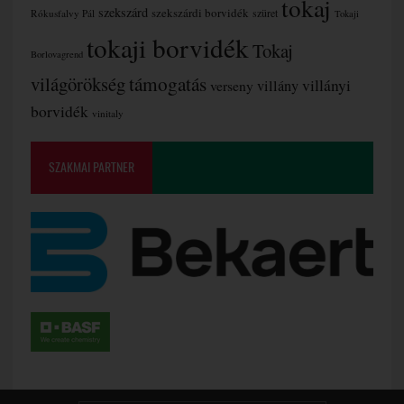
tokaj
szekszárd
szekszárdi borvidék
szüret
Rókusfalvy Pál
Tokaji
tokaji borvidék
Tokaj
Borlovagrend
támogatás
világörökség
villányi
verseny
villány
borvidék
vinitaly
SZAKMAI PARTNER