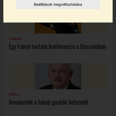
Beállítások megváltoztatása
CIKKEK
Egy irányt mutató konferencia a Boscoloban
HÍREK
Rendeznék a tokaji gazdák helyzetét