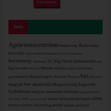
CÍMKÉK
Agrárminisztérium
badacsony
Badacsonyi
borvidék
borteszt
balaton
Balaton borrégió
borturizmus
borverseny
Dr. Nagy István agrárminiszter
chardonnay
eger
furmint
Egri borvidék
fesztivál
földművelésügyi minisztérium
hnt
gasztronómia
Hegyközségek Nemzeti Tanácsa
kékfrankos
magyar bor akadémia
Magyarország Legszebb
Szőlőbirtoka
magyar sommelier szövetség
magyar turisztikai
nébih
nemzeti agrárgazdasági kamara
MTÜ
ügynökség
mátrai borvidék
növényvédelem
olaszrizling
pezsgő
pálinka
pályázat