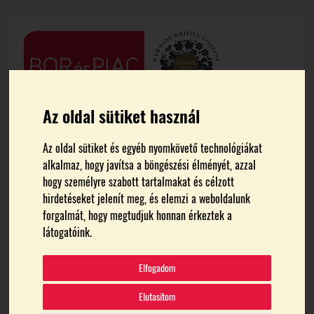
Az oldal sütiket használ
Az oldal sütiket és egyéb nyomkövető technológiákat
alkalmaz, hogy javítsa a böngészési élményét, azzal
hogy személyre szabott tartalmakat és célzott
hirdetéseket jelenít meg, és elemzi a weboldalunk
forgalmát, hogy megtudjuk honnan érkeztek a
FŐOLDAL
NEMZETI FEJLESZTÉSI MINISZTÉRIUM
látogatóink.
nemzeti fejlesztési
Elfogadom
minisztérium
Elutasítom