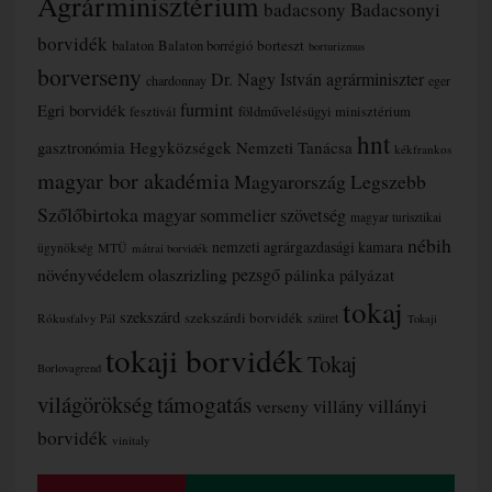
Agrárminisztérium
badacsony
Badacsonyi
borvidék
borteszt
balaton
Balaton borrégió
borturizmus
borverseny
Dr. Nagy István agrárminiszter
chardonnay
eger
furmint
Egri borvidék
fesztivál
földművelésügyi minisztérium
hnt
gasztronómia
Hegyközségek Nemzeti Tanácsa
kékfrankos
magyar bor akadémia
Magyarország Legszebb
Szőlőbirtoka
magyar sommelier szövetség
magyar turisztikai
nébih
nemzeti agrárgazdasági kamara
MTÜ
ügynökség
mátrai borvidék
növényvédelem
olaszrizling
pezsgő
pálinka
pályázat
tokaj
szekszárd
szekszárdi borvidék
szüret
Rókusfalvy Pál
Tokaji
tokaji borvidék
Tokaj
Borlovagrend
támogatás
világörökség
villányi
verseny
villány
borvidék
vinitaly