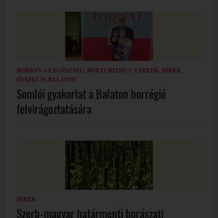
BORBAN AZ EGÉSZSÉG
,
BORTURIZMUS
,
CIKKEK
,
HÍREK
,
ŐSSZEL IS BALATON
Somlói gyakorlat a Balaton borrégió
felvirágoztatására
HÍREK
Szerb-magyar határmenti borászati