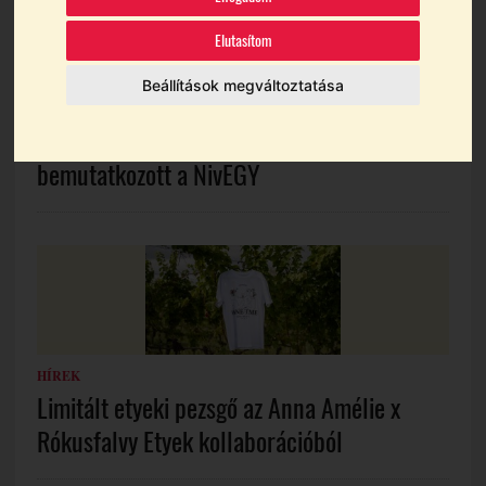
Elutasítom
Beállítások megváltoztatása
HÍREK
Magyarország első közös bora:
bemutatkozott a NivEGY
HÍREK
Limitált etyeki pezsgő az Anna Amélie x
Rókusfalvy Etyek kollaborációból