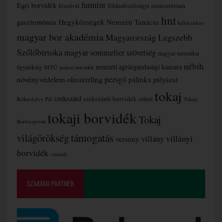
furmint
Egri borvidék
fesztivál
földművelésügyi minisztérium
hnt
gasztronómia
Hegyközségek Nemzeti Tanácsa
kékfrankos
magyar bor akadémia
Magyarország Legszebb
Szőlőbirtoka
magyar sommelier szövetség
magyar turisztikai
nébih
nemzeti agrárgazdasági kamara
MTÜ
ügynökség
mátrai borvidék
növényvédelem
olaszrizling
pezsgő
pálinka
pályázat
tokaj
szekszárd
szekszárdi borvidék
szüret
Rókusfalvy Pál
Tokaji
tokaji borvidék
Tokaj
Borlovagrend
támogatás
világörökség
villányi
verseny
villány
borvidék
vinitaly
SZAKMAI PARTNER