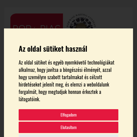
Az oldal sütiket használ
Az oldal sütiket és egyéb nyomkövető technológiákat
alkalmaz, hogy javítsa a böngészési élményét, azzal
hogy személyre szabott tartalmakat és célzott
hirdetéseket jelenít meg, és elemzi a weboldalunk
forgalmát, hogy megtudjuk honnan érkeztek a
FŐOLDAL
CSCS SZŐLŐBIRTOK
látogatóink.
CSCS Szőlőbirtok
Elfogadom
Elutasítom