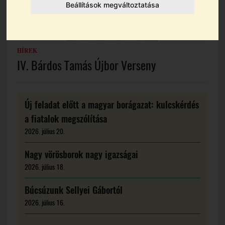
Beállítások megváltoztatása
HÍREK
IV. Bárdos Tamás Újbor Verseny
Új feladat előtt a magyar borágazat: kulcskérdés
a fiatalok megszólítása
2026. július 20.
Nagy vörösborok nagy igazságai
2026. július 18.
Búcsúzunk Sellyei Gábortól
2026. július 16.