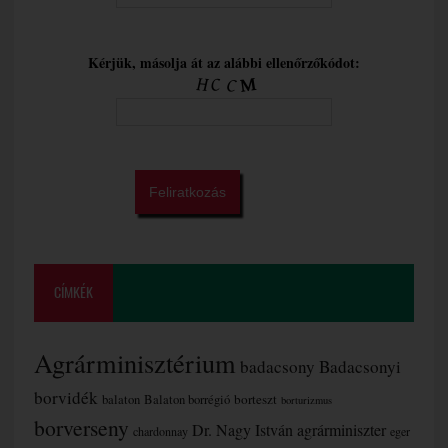
Kérjük, másolja át az alábbi ellenőrzőkódot:
CÍMKÉK
Agrárminisztérium
badacsony
Badacsonyi
borvidék
borteszt
balaton
Balaton borrégió
borturizmus
borverseny
Dr. Nagy István agrárminiszter
chardonnay
eger