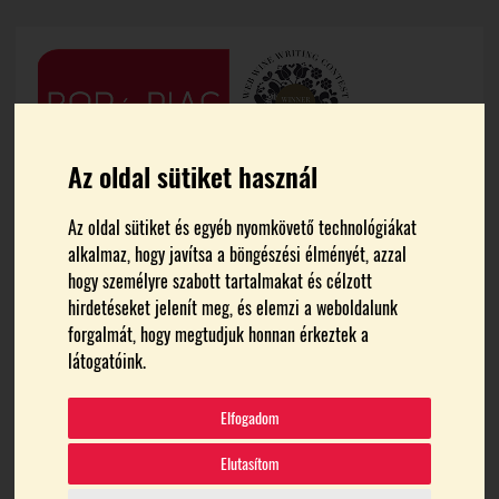
Az oldal sütiket használ
Az oldal sütiket és egyéb nyomkövető technológiákat
alkalmaz, hogy javítsa a böngészési élményét, azzal
hogy személyre szabott tartalmakat és célzott
hirdetéseket jelenít meg, és elemzi a weboldalunk
forgalmát, hogy megtudjuk honnan érkeztek a
FŐOLDAL
ÁRVAY NIKOLETT
látogatóink.
Árvay Nikolett
Elfogadom
Elutasítom