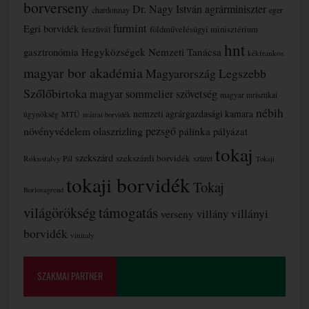
borverseny
Dr. Nagy István agrárminiszter
chardonnay
eger
furmint
Egri borvidék
fesztivál
földművelésügyi minisztérium
hnt
gasztronómia
Hegyközségek Nemzeti Tanácsa
kékfrankos
magyar bor akadémia
Magyarország Legszebb
Szőlőbirtoka
magyar sommelier szövetség
magyar turisztikai
nébih
nemzeti agrárgazdasági kamara
MTÜ
ügynökség
mátrai borvidék
növényvédelem
olaszrizling
pezsgő
pálinka
pályázat
tokaj
szekszárd
szekszárdi borvidék
szüret
Rókusfalvy Pál
Tokaji
tokaji borvidék
Tokaj
Borlovagrend
támogatás
világörökség
villányi
verseny
villány
borvidék
vinitaly
SZAKMAI PARTNER