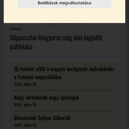
Beállítások megváltoztatása
HÍREK
Sáppusztai Magyarország idei legjobb
pálinkája
Új feladat előtt a magyar borágazat: kulcskérdés
a fiatalok megszólítása
2026. július 20.
Nagy vörösborok nagy igazságai
2026. július 18.
Búcsúzunk Sellyei Gábortól
2026. július 16.