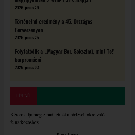
Megfigyelések a Wine Paris alapján
2026. június 29.
Történelmi eredmény a 45. Országos
Borversenyen
2026. június 25.
Folytatódik a „Magyar Bor. Sokszínű, mint Te!”
borpromóció
2026. június 03.
HÍRLEVÉL
Kérem adja meg e-mail címét a hírlevelünkre való
feliratkozáshoz.
E-mail cím: