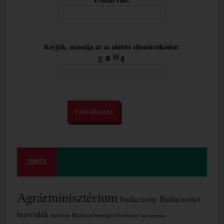
Kérjük, másolja át az alábbi ellenőrzőkódot:
CÍMKÉK
Agrárminisztérium
badacsony
Badacsonyi
borvidék
borteszt
balaton
Balaton borrégió
borturizmus